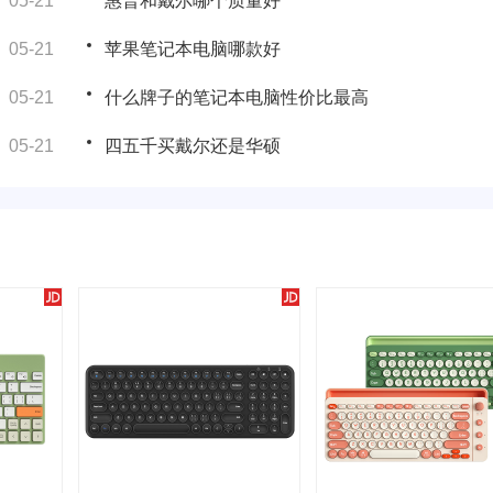
05-21
惠普和戴尔哪个质量好
05-21
苹果笔记本电脑哪款好
05-21
什么牌子的笔记本电脑性价比最高
05-21
四五千买戴尔还是华硕