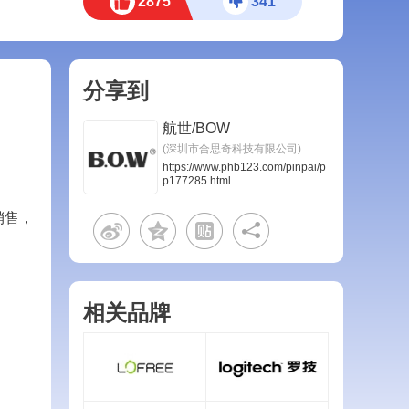
2875
341
分享到
航世/BOW
(深圳市合思奇科技有限公司)
https://www.phb123.com/pinpai/p
p177285.html
销售，
相关品牌