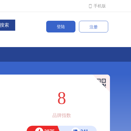
手机版
登陆
注册
8
品牌指数