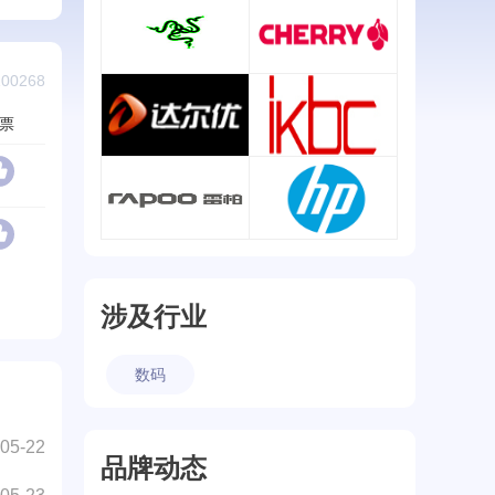
洛斐/LOFREE
罗技/Logitech
查看详情
查看详情
0268
雷蛇/Razer
樱桃/Cherry
票
查看详情
查看详情
达尔优/DAREU
ikbc
查看详情
查看详情
雷柏/RAPOO
惠普/HP
查看详情
查看详情
涉及行业
数码
05-22
品牌动态