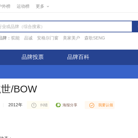
户外榜
运动榜
更多
品牌：
驼能
品诚
安格尔门窗
美家美户
森歌SENG
品牌投票
品牌百科
世/BOW
|
2012年
海报分享
纠错
我要认领