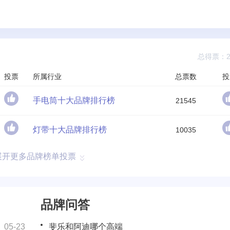
总得票：23
投票
所属行业
总票数
投
手电筒十大品牌排行榜
21545
灯带十大品牌排行榜
10035
展开更多品牌榜单投票
品牌问答
05-23
斐乐和阿迪哪个高端