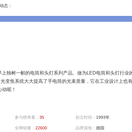
动态：
，制造世界上独树一帜的电筒和头灯系列产品。做为LED电筒和头灯行业
的蛙眼聚光变焦系统大大提高了手电筒的光束质量，它在工业设计上也
心动呢！
参与榜单量：
35
创立时间：
1993年
全网销量：
22600
品牌源地：
德国