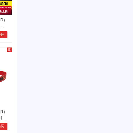
ER）
头灯
探洞
购买
ER）
灯户
刺眼
购买