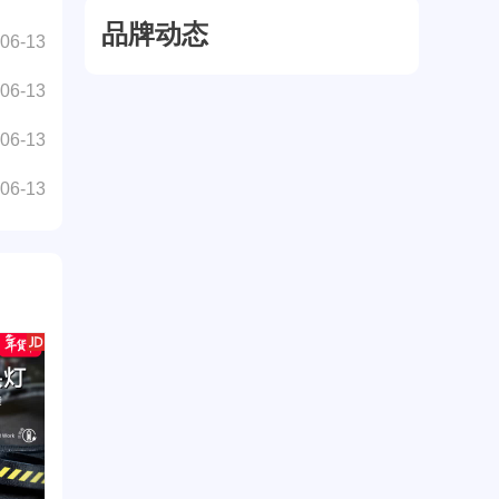
品牌动态
06-13
06-13
06-13
06-13