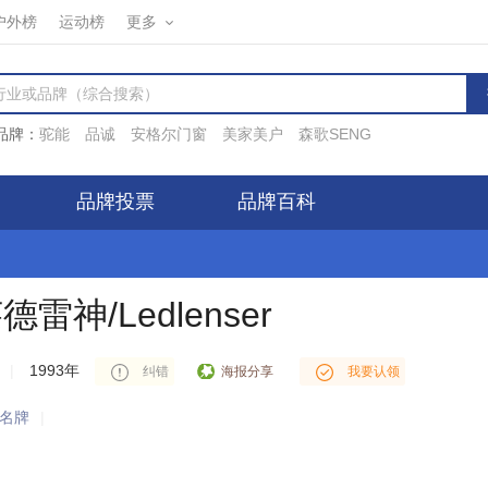
户外榜
运动榜
更多
品牌：
驼能
品诚
安格尔门窗
美家美户
森歌SENG
品牌投票
品牌百科
德雷神/Ledlenser
|
1993年
海报分享
纠错
我要认领
名牌
|