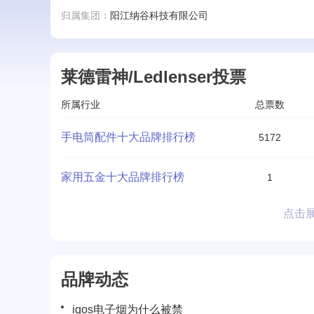
归属集团：
阳江纳谷科技有限公司
莱德雷神/Ledlenser投票
所属行业
总票数
手电筒配件十大品牌排行榜
5172
家用五金十大品牌排行榜
1
点击
品牌动态
iqos电子烟为什么被禁