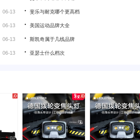
06-13
斐乐与耐克哪个更高档
06-13
美国运动品牌大全
06-13
斯凯奇属于几线品牌
06-13
亚瑟士什么档次