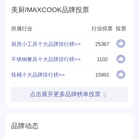
美厨/MAXCOOK品牌投票
品牌源地
广州
创立时间
2011年
所属行业
行业得票
投票
分享量
正在搜集整理
厨房小工具十大品牌排行榜>>
25367
不锈钢餐具十大品牌排行榜>>
1102
好评率
88%
筷桶十大品牌排行榜>>
15991
参与榜单数
1305个
得票数
15868431
点击展开更多品牌榜单投票
英文名称
MAXCOOK
品牌动态