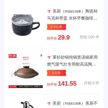
美厨（maxcook）陶瓷杯
马克杯带盖 水杯早餐咖啡牛
奶杯泡茶杯高颜值 蓝色MCB
0.9元券
3059
29.9
月销 100 件
到手价
莱杉砂锅炖锅煲汤锅家用
燃气煤气灶专用耐高温陶瓷
煲仔饭砂锅 美厨20号—古陶
5元券
红
141.55
月销 0 件
到手价
美厨（maxcook）美厨不