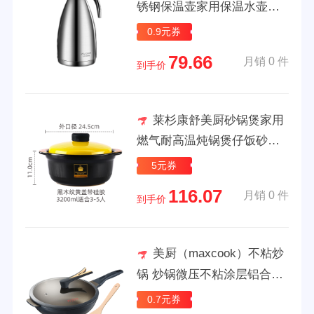
锈钢保温壶家用保温水壶大
容量热水瓶304保温瓶暖壶欧
0.9元券
式2L 不锈钢本色
79.66
月销 0 件
到手价
莱杉康舒美厨砂锅煲家用
燃气耐高温炖锅煲仔饭砂锅
小砂锅大容量沙锅 黑木纹32
5元券
00质保/耐高温 推
116.07
月销 0 件
到手价
美厨（maxcook）不粘炒
锅 炒锅微压不粘涂层铝合金
炒菜锅不粘锅 蓝MCC9684
0.7元券