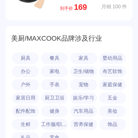
169
月销 100 件
到手价
美厨/MAXCOOK品牌涉及行业
厨具
餐具
家具
婴幼用品
办公
家电
卫生/储物
布艺软饰
户外
手表
宠物
家庭保健
家居日用
厨卫卫浴
娱乐/学习
五金
配件配饰
健身
汽车用品
美妆
生鲜
工作服/职业装
营养保健
饰品
礼品
零食