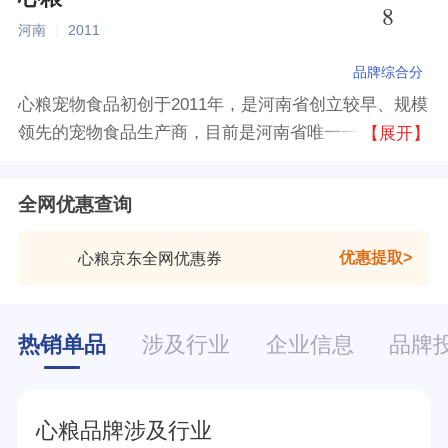
8
河南
|
2011
品牌综合分
心粮宠物食品初创于2011年，是河南省创立较早、规模
领先的宠物食品生产商，目前是河南省唯一一家通过
【展开】
IS09001国际质量管理体系认证的宠物食品生产商，也
是国内领先的运动型宠物食品生产商。心粮旗下拥有心
全网优惠查询
粮、爱力克、汪的盛宴等三大品牌，近50款犬猫食品、
用品。产品远销东南亚、香港、中东等十几个国家和地
优惠提取
心粮京东全网优惠券
区，深受广大用户信赖。
热销单品
涉及行业
企业信息
品牌
心粮品牌涉及行业