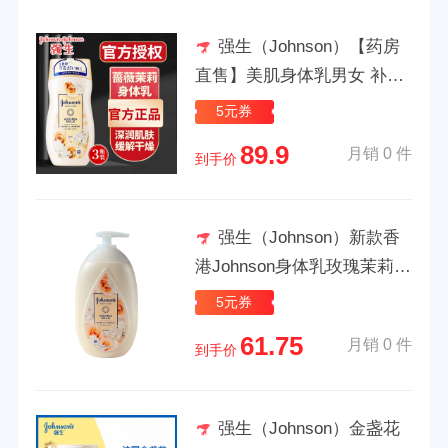
强生（Johnson）【药房
直售】美肌身体乳男女 补水
保湿滋润肌肤润肤露蜜桃润
5元券
肤 蔷薇茉莉 200ml 3瓶
89.9
月销 0 件
到手价
强生（Johnson）新款香
港Johnson身体乳玫瑰茉莉深
层滋润美肌保湿修护润肤露
5元券
茉莉玫瑰身体乳 500ml
61.75
月销 0 件
到手价
强生（Johnson）金盏花