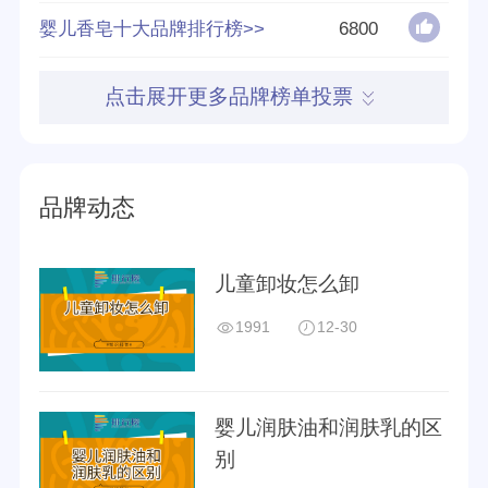
好评率
86%
婴儿香皂十大品牌排行榜>>
6800
参与榜单数
64个
点击展开更多品牌榜单投票
得票数
505866
英文名称
Johnson’s baby
品牌动态
儿童卸妆怎么卸
1991
12-30
婴儿润肤油和润肤乳的区
别