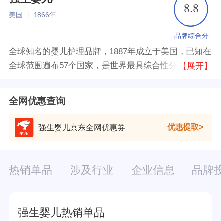
8.8
美国
|
1866年
品牌综合分
全球知名的婴儿护理品牌，1887年成立于美国，已知在
全球范围遍布57个国家，是世界最具综合性分布范围最
【展开】
广的健康护理产品制造商、健康服务提供商。其产品畅
销于175个国家地区，生产及销售产品涉及护理产品、
全网优惠查询
医药产品和医疗器材及诊断产品市场等多个领域。
优惠提取
强生婴儿京东全网优惠券
热销单品
涉及行业
企业信息
品牌
强生婴儿热销单品