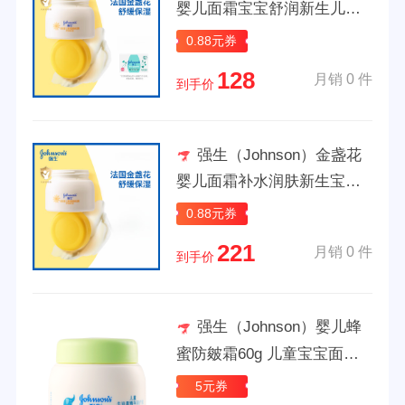
婴儿面霜宝宝舒润新生儿童
滋润冰沙霜 【夏日水感清
0.88元券
润】婴儿金盏花面霜
128
月销 0 件
到手价
强生（Johnson）金盏花
婴儿面霜补水润肤新生宝宝
专用 【夏日水感清润】婴儿
0.88元券
金盏花面霜60g(全年龄)
221
月销 0 件
到手价
强生（Johnson）婴儿蜂
蜜防皴霜60g 儿童宝宝面霜
滋润补水保湿润肤霜秋冬护
5元券
肤 儿童活力倍护滋润面霜60