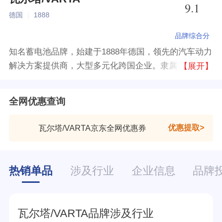
9.1
德国
|
1888
品牌综合分
知名蓄电池品牌，始建于1888年德国，领先的汽车动力
解决方案提供商，大型多元化跨国企业。隶属于世界先
【展开】
进的储能解决方案佼佼者Clarios柯锐世™，提供包括
AGM蓄电池在内的、适合各类车型使用的多种规格优质
全网优惠查询
蓄电池产品。
优惠提取
瓦尔塔/VARTA京东全网优惠券
热销单品
涉及行业
企业信息
品牌
瓦尔塔/VARTA品牌涉及行业