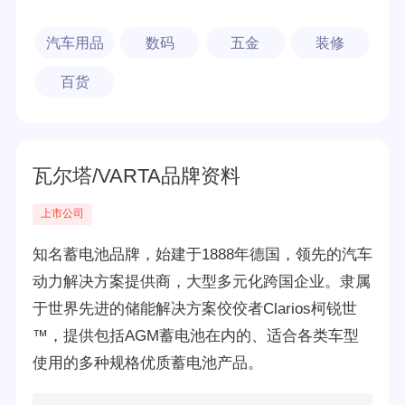
汽车用品
数码
五金
装修
百货
瓦尔塔/VARTA品牌资料
上市公司
知名蓄电池品牌，始建于1888年德国，领先的汽车
动力解决方案提供商，大型多元化跨国企业。隶属
于世界先进的储能解决方案佼佼者Clarios柯锐世
™，提供包括AGM蓄电池在内的、适合各类车型
使用的多种规格优质蓄电池产品。