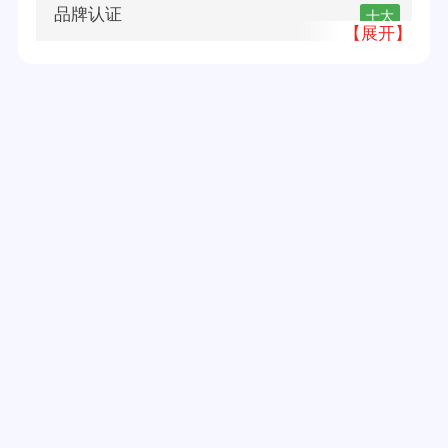
品牌认证
十大
【展开】
所属公司
上海江森自控国际蓄电池有限公司
品牌源地
德国
创立时间
1888
分享量
275
好评率
92%
参与榜单数
14个
得票数
104909
英文名称
VARTA