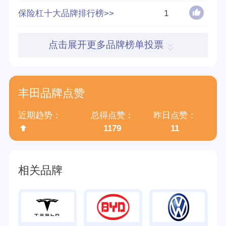
保险杠十大品牌排行榜>>
1
创立时间
1933
点击展开更多品牌榜单投票
分享量
29
好评率
90%
丰田品牌点赞
参与榜单数
56个
近期趋势：
总得点赞：
昨日点赞：
得票数
471499
1179
11
归属集团
丰田汽车(中国)投资有限公司
相关品牌