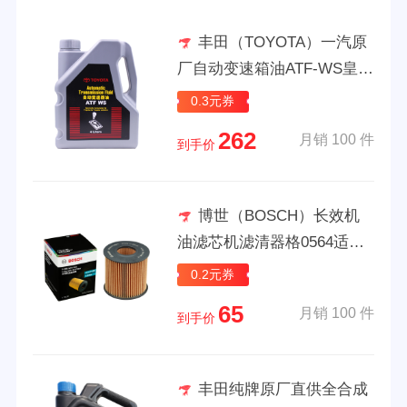
丰田（TOYOTA）一汽原
厂自动变速箱油ATF-WS皇冠
威驰锐志亚洲龙卡罗拉RAV4
0.3元券
荣放4L
262
月销 100 件
到手价
博世（BOSCH）长效机
油滤芯机滤清器格0564适配
丰田汉兰达凯美瑞雷克萨斯E
0.2元券
SRX等
65
月销 100 件
到手价
丰田纯牌原厂直供全合成