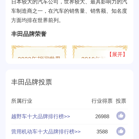
日本较大的汽车公司，世界较大、最具影响力的汽
车制造商之一，在汽车的销售量、销售额、知名度
方面均排在世界前列。
丰田品牌荣誉
【展开】
2022年胡润世界
2019年福布斯
500强
2000强
丰田品牌投票
品牌认证
十大
优质
所属行业
行业得票
投票
越野车十大品牌排行榜>>
26988
所属公司
营用机动车十大品牌排行榜>>
3588
品牌源地
日本