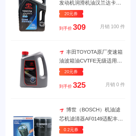
发动机润滑机油汉兰达卡罗
拉雷凌凯美瑞陆巡 广汽丰田
20元券
SP(0W-20 4升)JD物流无滤
309
月销 100 件
到手价
丰田TOYOTA原厂变速箱
油波箱油CVTFE无级适用于
一汽广汽丰田全系通用 广汽
20元券
丰田CVT FE无级变速箱油 4
325
月销 0 件
L
到手价
博世（BOSCH）机油滤
芯机滤清器AF0149适配丰田
雷凌卡罗拉威驰雅力士逸致
0.2元券
金刚等