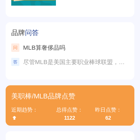
品牌
问答
MLB算奢侈品吗
尽管MLB是美国主要职业棒球联盟，但并不算奢侈品。MLB作为一项体育娱乐活动，是广大群众可以观看和参与的。奢侈品通常指的是价格昂贵、品质高端、消费群体相对较少的产品，而MLB的门票和相关商品并不算高档奢侈品。当然，对于棒球迷而言，他们可能会投入大量的时间和金钱来追随他们喜爱的球队和球员，但这并不是将MLB本身定义为奢侈品的依据。
美职棒/MLB品牌点赞
近期趋势：
总得点赞：
昨日点赞：
1122
62