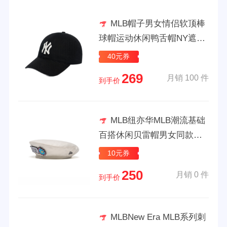
MLB帽子男女情侣软顶棒
球帽运动休闲鸭舌帽NY遮阳
帽潮夏季CP66 洛杉矶道奇队
40元券
米色
269
月销 100 件
到手价
MLB纽亦华MLB潮流基础
百搭休闲贝雷帽男女同款情
侣款潮 米色 L X
10元券
250
月销 0 件
到手价
MLBNew Era MLB系列刺