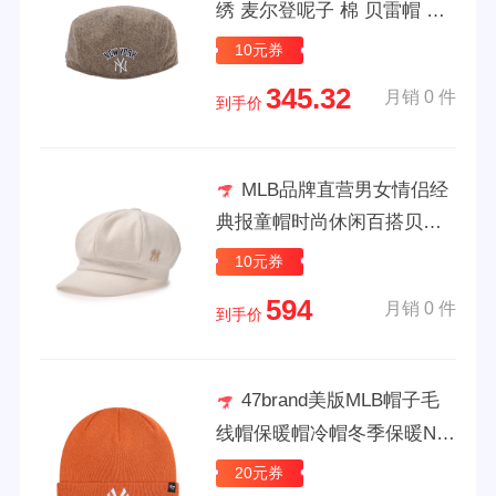
绣 麦尔登呢子 棉 贝雷帽 男
女同款情侣款 默认 S
10元券
345.32
月销 0 件
到手价
MLB品牌直营男女情侣经
典报童帽时尚休闲百搭贝雷
帽秋冬CB003 纽约洋基队/深
10元券
奶油色 M
594
月销 0 件
到手价
47brand美版MLB帽子毛
线帽保暖帽冷帽冬季保暖NY/
LA刺绣美国47brand 焦糖色
20元券
（NY刺绣） 50-59cm