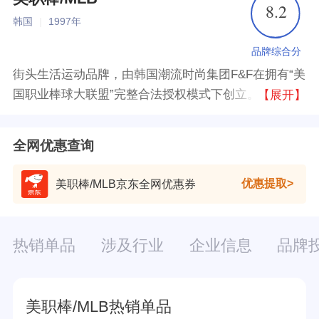
8.2
韩国
|
1997年
品牌综合分
街头生活运动品牌，由韩国潮流时尚集团F&F在拥有“美
国职业棒球大联盟”完整合法授权模式下创立。MLB品
【展开】
牌以浓郁的棒球文化为背景，以美国街头时尚文化为元
素，成为潮流运动领域的领导者——平均每6.3秒钟便
全网优惠查询
售出一顶MLBCAP。
优惠提取
美职棒/MLB京东全网优惠券
热销单品
涉及行业
企业信息
品牌
美职棒/MLB热销单品