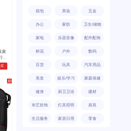
箱包
美妆
五金
办公
家纺
卫生/储物
家电
乐器音像
配件配饰
鲜花
户外
数码
双肩
行包
英寸
百货
玩具
汽车用品
购买
美发
娱乐/学习
家庭保健
健身
厨卫卫浴
建材
布艺软饰
灯具照明
厨具
生活服务
家居日用
零食