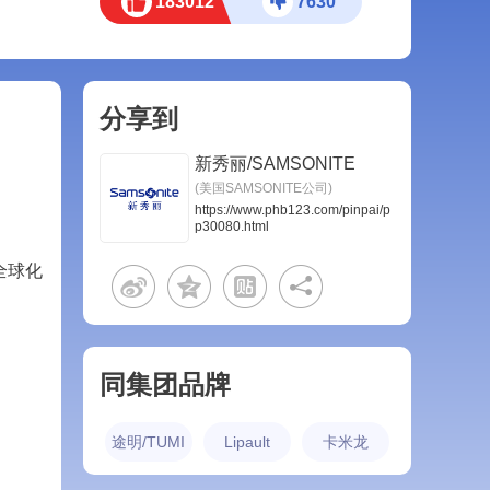
183012
7630
分享到
新秀丽/SAMSONITE
(美国SAMSONITE公司)
https://www.phb123.com/pinpai/p
p30080.html
全球化
同集团品牌
途明/TUMI
Lipault
卡米龙