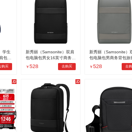
e）学生
新秀丽（Samsonite）双肩
新秀丽（Samsonite）
肩包高
包电脑包男女16英寸商务背
包电脑包男商务背包旅
6年级T
包旅行包苹果笔记本书包通
苹果笔记本电脑包15.6
528
528
去购买
去购买
去
￥
￥
勤 黑色
TX5灰色