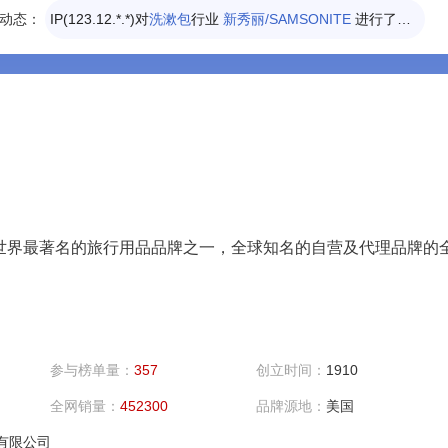
动态：
IP(123.12.*.*)对
洗漱包
行业
新秀丽/SAMSONITE
进行了投票
IP(111.44.*.*)对
电脑包
行业
新秀丽/SAMSONITE
进行了投票
0年，世界最著名的旅行用品品牌之一，全球知名的自营及代理品牌的
参与榜单量：
357
创立时间：
1910
全网销量：
452300
品牌源地：
美国
)有限公司