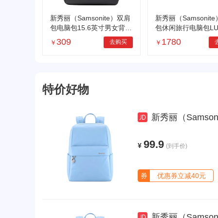
新秀丽（Samsonite）双肩
新秀丽（Samsonit
包电脑包15.6英寸男女背包
包休闲旅行电脑包LU
书包商务旅行通勤包TX6*0
尚潮型背包13英寸T
309
1780
去购买
￥
￥
9001黑色
特价好物
新秀丽（Samsonite）双
99.9
¥
(到手价)
券
优惠券立减40元
新秀丽（Samsonite）双