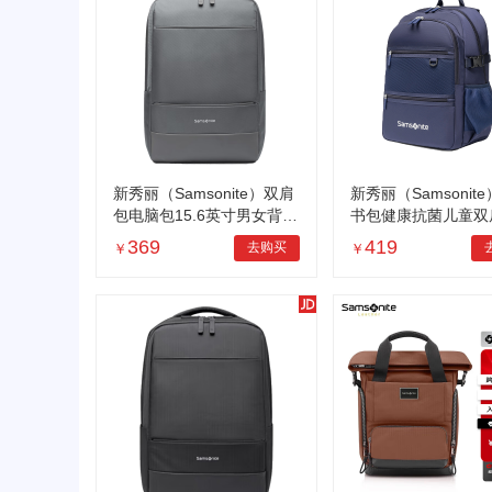
新秀丽（Samsonite）双肩
新秀丽（Samsonit
包电脑包15.6英寸男女背包
书包健康抗菌儿童双
书包商务旅行包TX6 灰色
颜值背包轻便减负4-
369
419
去购买
￥
￥
U6*01007