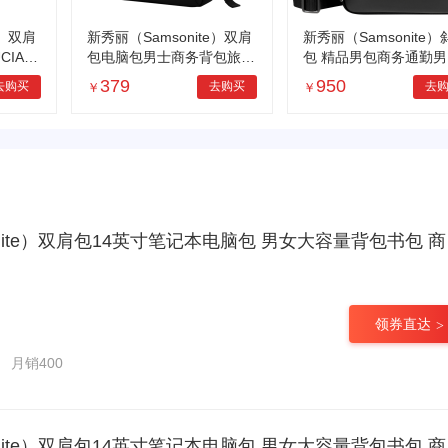
e）双肩
新秀丽（Samsonite）双肩
新秀丽（Samsonite）
CIA时
包电脑包男士商务背包旅行
包 精品男包商务通勤男
M7
包笔记本电脑包 15.6英寸B
单肩包时尚休闲大容量K
379
950
去购买
去购买
去
￥
￥
U1黑色
*09002黑色
肩包14英寸笔记本电脑包 男女大容量背包书包 商务通勤出差旅行 蓝色微瑕款特价清仓【严禁干洗/热风机烘干】
领券直达
月销400
肩包14英寸笔记本电脑包 男女大容量背包书包 商务通勤出差旅行 蓝色微瑕款特价清仓【严禁干洗/热风机烘干】