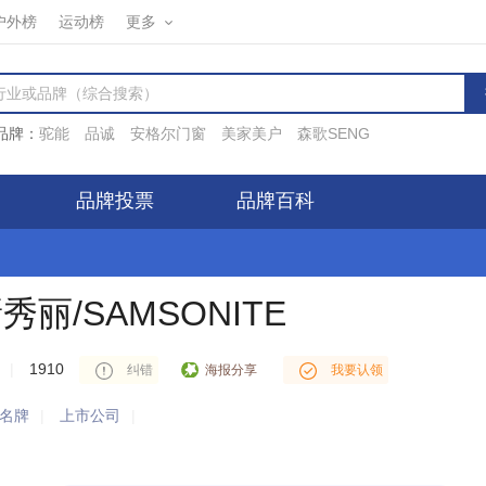
户外榜
运动榜
更多
品牌：
驼能
品诚
安格尔门窗
美家美户
森歌SENG
品牌投票
品牌百科
秀丽/SAMSONITE
|
1910
海报分享
纠错
我要认领
IP(220.193.*.*)对
洗漱包
行业
新秀丽/SAMSONITE
进行了投票
名牌
|
上市公司
|
IP(110.87.*.*)对
电脑包
行业
新秀丽/SAMSONITE
进行了投票
IP(223.60.*.*)对
旅行箱包
行业
新秀丽/SAMSONITE
进行了投票