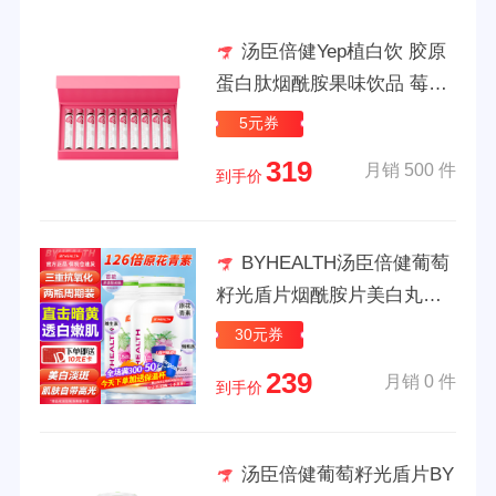
汤臣倍健Yep植白饮 胶原
蛋白肽烟酰胺果味饮品 莓果
味添加高纯度烟酰胺天山雪
5元券
莲精华 口服液态饮10瓶 送礼
319
月销 500 件
到手价
BYHEALTH汤臣倍健葡萄
籽光盾片烟酰胺片美白丸提
取物抗氧化去黄美白维生素c
30元券
花青素美容养颜抗衰老 90粒/
239
月销 0 件
瓶*2 周期装【进阶养肤 透亮
到手价
肌肤】
汤臣倍健葡萄籽光盾片BY