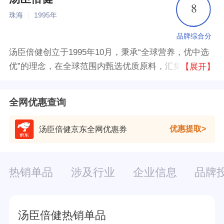
8
珠海
|
1995年
品牌综合分
汤臣倍健创立于1995年10月，秉承“全球营养，优中选
优”的理念，在全球范围内甄选优质原料，汇集全球营
【展开】
养精萃，构筑起优中选优的营养品联合国。建立起全
面、科学的膳食补充体系，包括：蛋白质、维生素、矿
全网优惠查询
物质、天然动植物提取物及其它功能性膳食补充食品。
优惠提取
汤臣倍健京东全网优惠券
热销单品
涉及行业
企业信息
品牌
汤臣倍健热销单品