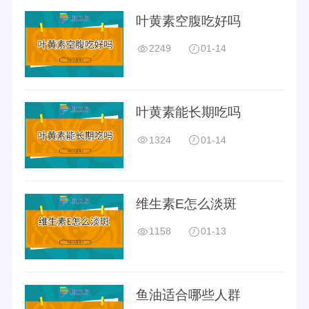
500强
500强
叶黄素空腹吃好吗
2249
01-14
2022年胡润中国
500强
叶黄素能长期吃吗
1324
01-14
品牌认证
十大
优质
维生素E怎么淡斑
所属公司
汤臣倍健股份有限公司
1158
01-13
品牌源地
珠海
创立时间
1995年
鱼油适合哪些人群