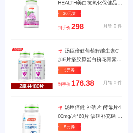
HEALTH美白抗氧化保健品美
容养颜含维生素C原花青素内
30元券
调祛斑原装进口 葡萄籽90粒
298
月销 0 件
+女士护肝120粒【双重呵护
到手价
美颜护肝
汤臣倍健葡萄籽维生素C
加E片搭胶原蛋白粉花青素成
人美白抗氧化 【葡萄籽+C+
3元券
E】90片+90片
176.38
月销 0 件
到手价
汤臣倍健 补硒片 酵母片4
00mg/片*60片 缺硒补充硒 非
麦芽硒 中老年成人男女硒元
5元券
素片