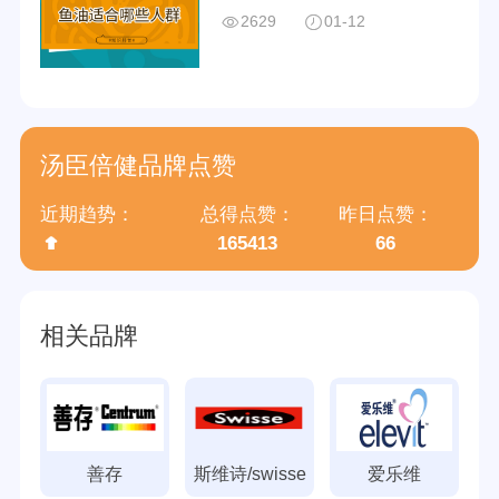
2629
01-12
分享量
918
好评率
97%
参与榜单数
258个
汤臣倍健品牌点赞
得票数
1975437
近期趋势：
总得点赞：
昨日点赞：
165413
66
归属集团
汤臣倍健股份有限公司
相关品牌
善存
斯维诗/swisse
爱乐维