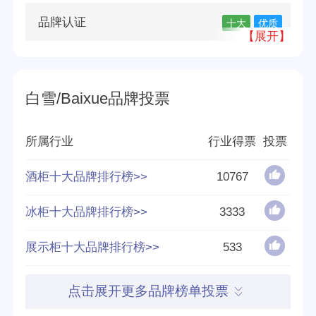
品牌认证
十大
优质
【展开】
所属公司
江苏白雪电器股份有限公司
白雪/Baixue品牌投票
品牌源地
苏州
创立时间
1951
所属行业
行业得票
投票
分享量
423
酒柜十大品牌排行榜>>
10767
冰柜十大品牌排行榜>>
3333
好评率
68%
展示柜十大品牌排行榜>>
533
参与榜单数
40个
得票数
184787
点击展开更多品牌榜单投票