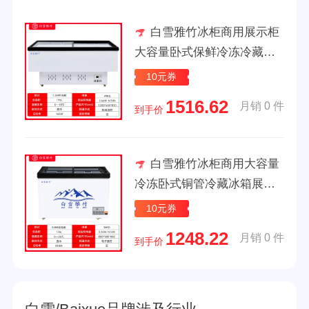
白雪雅竹冰柜商用展示柜
大容量卧式保鲜冷冻冷藏展
示柜两用岛柜 1.2M平岛柜
10元券
【冷藏/冷冻】机械控温-18度
1516.62
月销 0 件
到手价
白雪雅竹冰柜商用大容量
冷冻卧式铜管冷藏冰箱展示
柜雪糕柜超市 深岛柜0.8K
10元券
【冷藏/冷冻】深层冷冻-26度
1248.22
月销 0 件
到手价