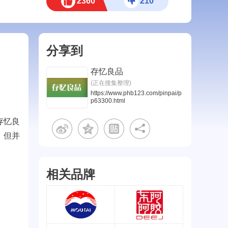
2360
210
分享到
存忆良品
(正在搜集整理)
https://www.phb123.com/pinpai/p
p63300.html
存忆良
，但并
相关品牌