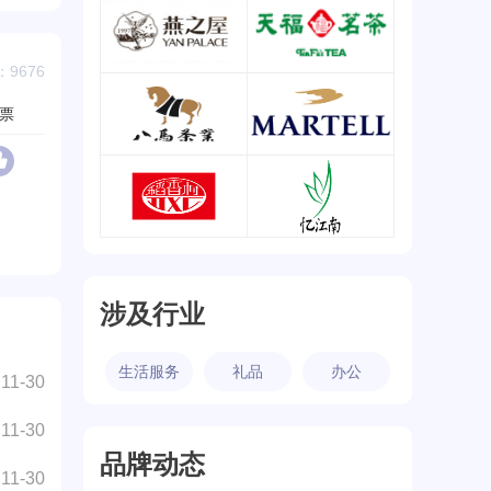
茅台/MOUTAI
东阿
查看详情
查看详情
9676
燕之屋/YanPlace
天福茗茶
票
查看详情
查看详情
八马茶业
马爹利/Martell
查看详情
查看详情
稻香村/DXC
忆江南
查看详情
查看详情
涉及行业
生活服务
礼品
办公
11-30
11-30
品牌动态
11-30