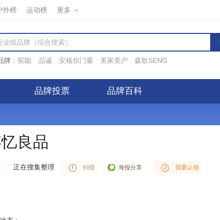
户外榜
运动榜
更多
品牌：
驼能
品诚
安格尔门窗
美家美户
森歌SENG
品牌投票
品牌百科
存忆良品
|
正在搜集整理
海报分享
纠错
我要认领