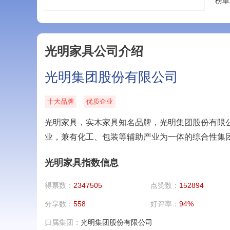
榜单
光明家具公司介绍
光明集团股份有限公司
十大品牌
优质企业
光明家具，实木家具知名品牌，光明集团股份有限公
业，兼有化工、包装等辅助产业为一体的综合性集
光明家具指数信息
得票数：
2347505
点赞数：
152894
分享数：
558
好评率：
94%
归属集团：
光明集团股份有限公司