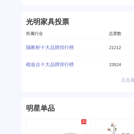
光明家具投票
所属行业
总票数
隔断柜十大品牌排行榜
21212
梳妆台十大品牌排行榜
23524
点击
明星单品