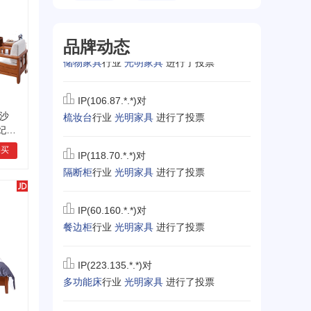
IP(112.133.*.*)对
品牌动态
储物家具
行业
光明家具
进行了投票
IP(106.87.*.*)对
梳妆台
行业
光明家具
进行了投票
沙
妃位
IP(118.70.*.*)对
购买
隔断柜
行业
光明家具
进行了投票
IP(60.160.*.*)对
餐边柜
行业
光明家具
进行了投票
IP(223.135.*.*)对
多功能床
行业
光明家具
进行了投票