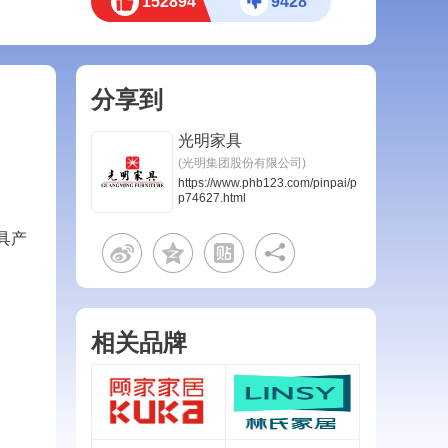
152894
9428
分享到
光明家具
(光明集团股份有限公司)
https://www.phb123.com/pinpai/p
p74627.html
具产
相关品牌