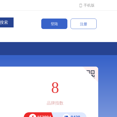
手机版
登陆
注册
8
品牌指数