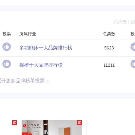
总得票：23
投票
所属行业
总票数
投
多功能床十大品牌排行榜
5623
摇椅十大品牌排行榜
11211
展开更多品牌榜单投票