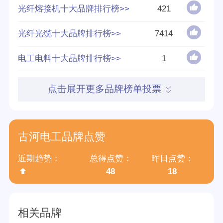
光纤熔接机十大品牌排行榜>>
421
分享量
34
光纤光缆十大品牌排行榜>>
7414
好评率
53%
电工电料十大品牌排行榜>>
1
参与榜单数
5个
点击展开更多品牌榜单投票
得票数
27428
归属集团
古河电工(上海)有限公司
古河电工品牌点赞
近期趋势：
总得点赞：
昨日点赞：
48
18
相关品牌