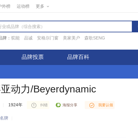
户外榜
运动榜
更多
品牌：
驼能
品诚
安格尔门窗
美家美户
森歌SENG
品牌投票
品牌百科
IP(112.108.*.*)对
麦克风
行业
拜亚动力/Beyerdynamic
进行了投票
亚动力/Beyerdynamic
IP(39.211.*.*)对
麦克风
行业
拜亚动力/Beyerdynamic
进行了投票
|
1924年
海报分享
纠错
我要认领
IP(182.210.*.*)对
麦克风
行业
拜亚动力/Beyerdynamic
进行了投票
名牌
|
IP(183.59.*.*)对
麦克风
行业
拜亚动力/Beyerdynamic
进行了投票
IP(124.133.*.*)对
蓝牙耳机
行业
拜亚动力/Beyerdynamic
进行了投票