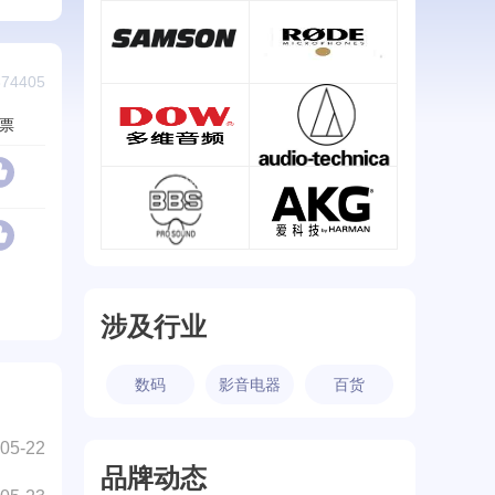
舒尔/Shure
博雅/BOYA
查看详情
查看详情
4405
山逊/SAMSON
罗德/RODE
票
查看详情
查看详情
多维/DOW
铁三角/Audio Technica
查看详情
查看详情
BBS
AKG
查看详情
查看详情
涉及行业
数码
影音电器
百货
05-22
IP(112.204.*.*)对
品牌动态
麦克风
行业
拜亚动力/Beyerdynamic
进行了