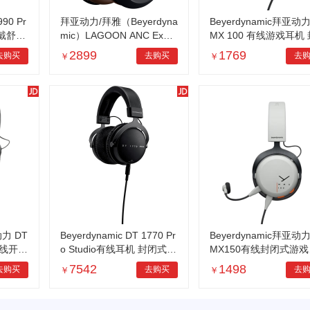
990 Pr
拜亚动力/拜雅（Beyerdyna
Beyerdynamic拜亚动力
戴舒适
mic）LAGOON ANC Explo
MX 100 有线游戏耳机
990 P
rer 乐谷 数字式主动降噪无
式模拟游戏耳机 可拆卸
2899
1769
去购买
去购买
去
￥
￥
线耳机 棕色
克 灰色
动力 DT
Beyerdynamic DT 1770 Pr
Beyerdynamic拜亚动力
有线开放
o Studio有线耳机 封闭式录
MX150有线封闭式游戏
 黑新
音室参考级耳机 德国制造
机专业电竞降噪麦克风
7542
1498
去购买
去购买
去
￥
￥
Black DT 1770 PRO
旗舰级游戏耳机带线控 
X100 灰色