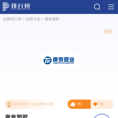
品牌排行榜
>
品牌大全
>
康泰塑胶
纠错
同层排水十大品牌排行榜
70
35
康泰塑胶