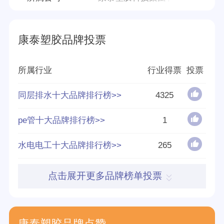
品牌源地
成都
康泰塑胶品牌投票
创立时间
1999
所属行业
行业得票
投票
分享量
37
同层排水十大品牌排行榜>>
4325
好评率
67%
pe管十大品牌排行榜>>
1
参与榜单数
8个
水电电工十大品牌排行榜>>
265
得票数
164251
点击展开更多品牌榜单投票
归属集团
康泰塑胶科技集团有限公司