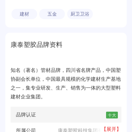
建材
五金
厨卫卫浴
康泰塑胶品牌资料
知名（著名）管材品牌，四川省名牌产品，中国塑
协副会长单位，中国最具规模的化学建材生产基地
之一，集专业研发、生产、销售为一体的大型塑料
建材企业集团。
品牌认证
十大
【展开】
所属公司
康泰塑胶科技集团有限公司