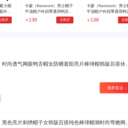
春夏大帽
卡蒙（Kenmont）男士帽子
卡蒙（Kenmont）男
紫外线
平顶帽户外四季通用鸭舌帽
平顶帽户外四季通用鸭
可折叠
英伦时尚休闲旅游帽km-25
英伦时尚休闲旅游帽km-
138
138
去购买
去购买
去
￥
￥
28
28
尚透气网眼鸭舌帽女防晒遮阳亮片棒球帽韩版百搭休闲帽子 粉红色 M 可调节(57c)
领券直达
刺绣帽子女韩版百搭纯色棒球帽潮时尚弯檐网红鸭舌帽 黑色（KM-2521-01） M 57c(可调节)