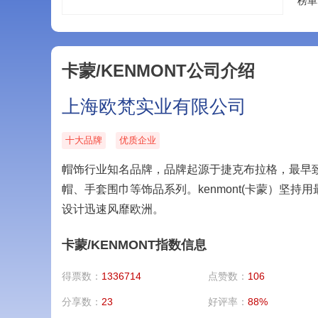
榜单
卡蒙/KENMONT公司介绍
上海欧梵实业有限公司
十大品牌
优质企业
帽饰行业知名品牌，品牌起源于捷克布拉格，最早
帽、手套围巾等饰品系列。kenmont(卡蒙）坚
设计迅速风靡欧洲。
卡蒙/KENMONT指数信息
得票数：
1336714
点赞数：
106
分享数：
23
好评率：
88%