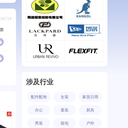
盛锡福
吉普/JEEP
查看详情
查看详情
36714
飞达
坎戈尔袋鼠/KANGOL
票
查看详情
查看详情
力可派/LACKPARD
纽亦华/New Era
查看详情
查看详情
UR/URBAN REVIVO
FLEXFIT
查看详情
查看详情
涉及行业
配件配饰
女装
家居日用
办公
童装
厨具
男装
箱包
户外