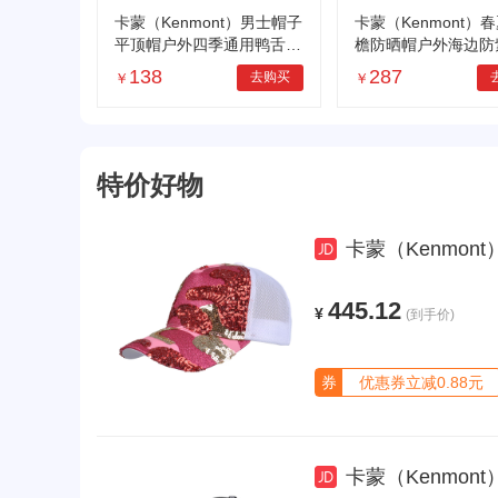
卡蒙（Kenmont）男士帽子
卡蒙（Kenmont）
平顶帽户外四季通用鸭舌帽
檐防晒帽户外海边防
英伦时尚休闲旅游帽km-25
女遮阳渔夫帽大头围
138
287
去购买
￥
￥
28
6239
特价好物
卡蒙（Kenmont）时
445.12
¥
(到手价)
券
优惠券立减0.88元
卡蒙（Kenmont）黑色亮片