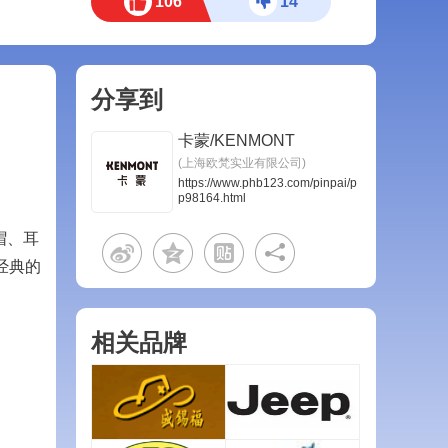
106
14
分享到
卡蒙/KENMONT
(上海欧梵实业有限公司)
https://www.phb123.com/pinpai/p
p98164.html
帽、耳
经典的
相关品牌