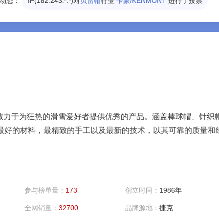
动态：
IP(182.243.*.*)对
贝雷帽
行业
卡蒙/KENMONT
进行了投票
致力于为狂热的滑雪爱好者提供优秀的产品。涵盖棒球帽、针织
持用最好的材料，最精致的手工以及最新的技术，以其可靠的质量和
参与榜单量：
173
创立时间：
1986年
全网销量：
32700
品牌源地：
捷克