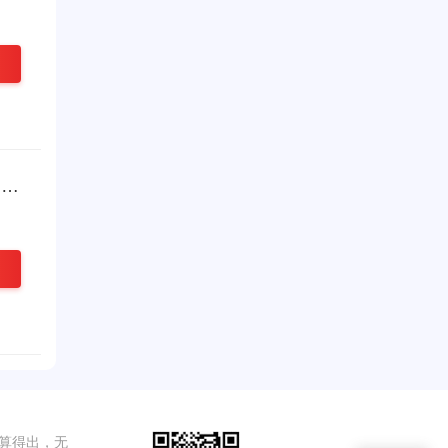
）
算得出，无