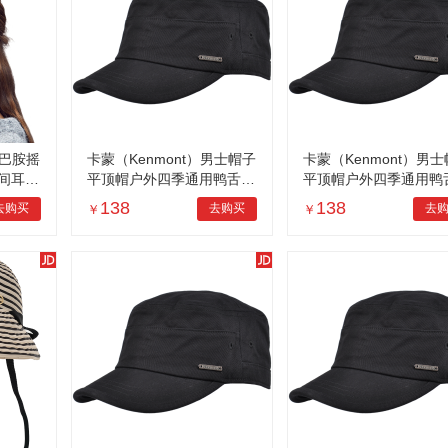
多巴胺摇
卡蒙（Kenmont）男士帽子
卡蒙（Kenmont）男
间耳套
平顶帽户外四季通用鸭舌帽
平顶帽户外四季通用鸭
m-39
英伦时尚休闲旅游帽km-25
英伦时尚休闲旅游帽km-
138
138
去购买
去购买
去
￥
￥
28
28