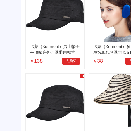
卡蒙（Kenmont）男士帽子
卡蒙（Kenmont）
平顶帽户外四季通用鸭舌帽
粒绒耳包冬季防风无
英伦时尚休闲旅游帽km-25
户外护耳罩防冻耳捂k
138
38
去购买
￥
￥
28
76