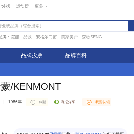
户外榜
运动榜
更多
品牌：
驼能
品诚
安格尔门窗
美家美户
森歌SENG
品牌投票
品牌百科
蒙/KENMONT
|
1986年
海报分享
纠错
我要认领
IP(117.88.*.*)对
贝雷帽
行业
卡蒙/KENMONT
进行了投票