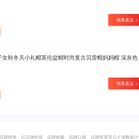
领券直达
子女秋冬天小礼帽英伦盆帽时尚复古贝雷帽妈妈帽 深灰色 可调节57.5cm
领券直达
秀品牌榜单，以品牌价值、品牌销量、品牌口碑、品牌投票等几十项数据计