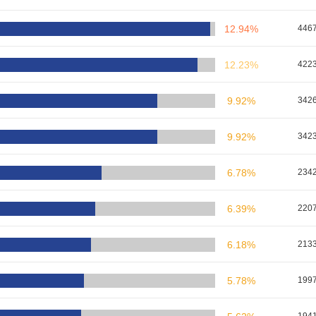
446
12.94%
422
12.23%
342
9.92%
342
9.92%
234
6.78%
220
6.39%
213
6.18%
199
5.78%