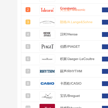
Constantin
2
天王星/Telesonic
3
朗格/A.Lange&Sohne
4
汉时/Hense
5
伯爵/PIAGET
6
积家/Jaeger-LeCoultre
7
丽声/RHYTHM
8
卡西欧/CASIO
9
宝玑/Breguet