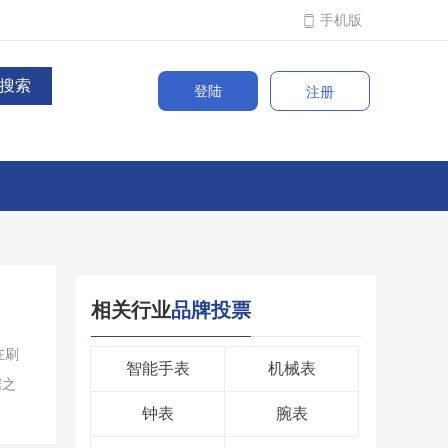
手机版
登陆
注册
相关行业
品牌投票
在刷
智能手表
机械表
据之
钟表
腕表