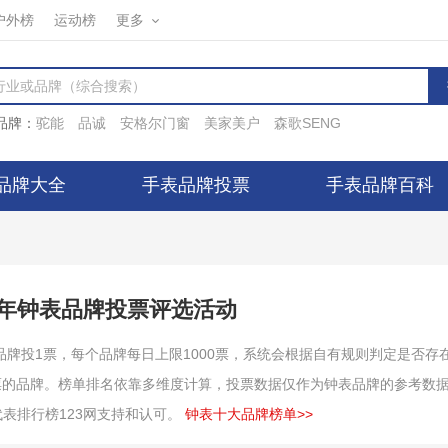
户外榜
运动榜
更多
品牌：
驼能
品诚
安格尔门窗
美家美户
森歌SENG
品牌大全
手表品牌投票
手表品牌百科
026年钟表品牌投票评选活动
牌投1票，每个品牌每日上限1000票，系统会根据自有规则判定是否存
票的品牌。榜单排名依靠多维度计算，投票数据仅作为钟表品牌的参考数
表排行榜123网支持和认可。
钟表十大品牌榜单
>>