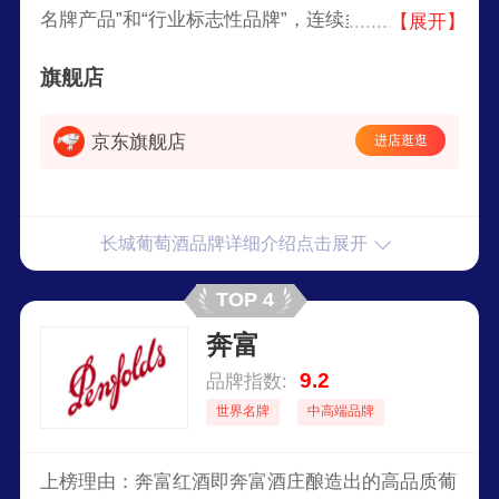
名牌产品”和“行业标志性品牌”，连续多年产销量居
【展开】
全国第一。2004年，“长城”商标被国家工商总局认
旗舰店
定为中国驰名商标。2006年，长城葡萄酒成为北京
2008年奥运会正式葡萄酒产品。同年，以125.87亿
京东旗舰店
进店逛逛
元的品牌价值荣登“2006中国品牌500强”行业榜
首。2009年，长城葡萄酒成为2010年上海世博会
唯一指定葡萄酒。
长城葡萄酒品牌详细介绍点击展开
TOP 4
奔富
9.2
品牌指数:
世界名牌
中高端品牌
上榜理由：奔富红酒即奔富酒庄酿造出的高品质葡