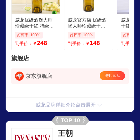
威龙优级酒堡大师
威龙官方店 优级酒
威龙澳洲
珍藏级干红 特级酒
堡大师珍藏级干红
干红葡萄
田葡萄酒红酒 商务
特级酒田葡萄酒红
0ml 商
好评率: 100%
好评率: 100%
好评率: 1
宴请 标准酒田雷司
酒 商务宴请 标准酒
礼物 有机
248
148
到手价：
￥
到手价：
￥
到手价：
令干白750ml单支
田雷司令干白750ml
雷司令干
单支
装
旗舰店
京东旗舰店
进店逛逛
威龙品牌详细介绍点击展开
TOP 10
王朝