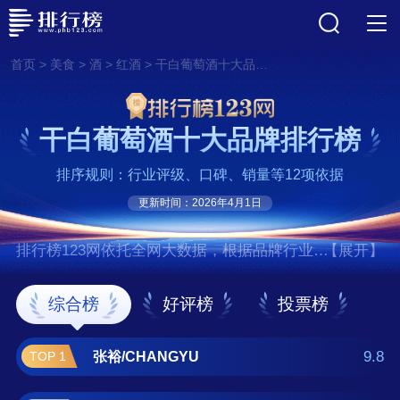
>
>
>
>
首页
美食
酒
红酒
干白葡萄酒十大品牌排行榜
干白葡萄酒十大品牌排行榜
排序规则：行业评级、口碑、销量等12项依据
更新时间：2026年4月1日
排行榜123网依托全网大数据，根据品牌行业评
【展开】
级、口碑、销量等12项指标依据，评选出了干
白葡萄酒十大品牌排行榜，前十名分别是张
综合榜
好评榜
投票榜
裕/CHANGYU、拉菲/Lafite、长城葡萄
酒/GREATWALL、奔富/PenFolds、干露酒
9.8
张裕/CHANGYU
TOP 1
庄/Concha Y Toro、莫高/MOGAO、红魔