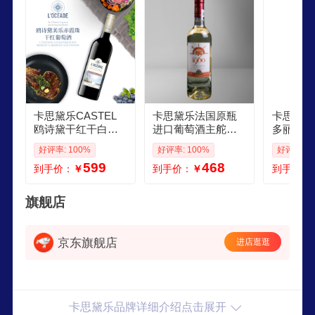
睐，同时也因其对传统酿酒技艺的坚持和对创新的
追求而得到业界的认可。
卡思黛乐CASTEL
卡思黛乐法国原瓶
卡思黛乐
鸥诗黛干红干白葡
进口葡萄酒主舵者
多丽干白
萄酒1瓶750ml年份
系列1瓶750ml 主舵
份随机 75
好评率: 100%
好评率: 100%
好评率: 1
属性随机发货 干红
者1960霞多丽干白
599
468
到手价：
￥
到手价：
￥
到手价：
葡萄酒
葡萄酒纸盒
旗舰店
京东旗舰店
进店逛逛
卡思黛乐品牌详细介绍点击展开