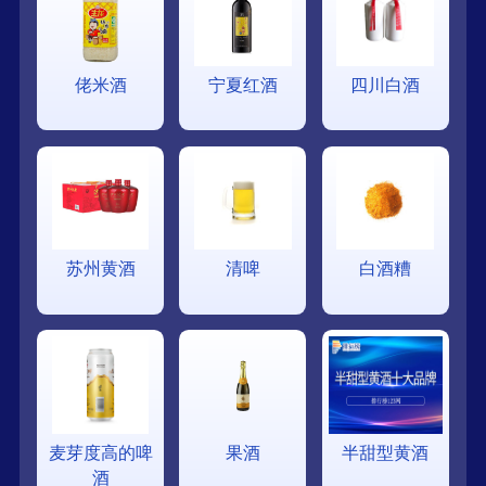
佬米酒
宁夏红酒
四川白酒
苏州黄酒
清啤
白酒糟
麦芽度高的啤
果酒
半甜型黄酒
酒