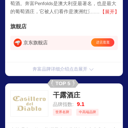
萄酒。奔富Penfolds是澳大利亚最著名，也是最大
的葡萄酒庄，它被人们看作是澳洲红酒的象征，被
【展开】
称为澳洲葡萄,在澳洲，这是一个无人不知，无人
旗舰店
不晓的品牌。​
京东旗舰店
进店逛逛
奔富品牌详细介绍点击展开
TOP 5
干露酒庄
9.1
品牌指数:
世界名牌
中高端品牌