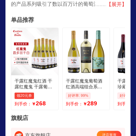
的产品系列吸引了数以百万计的葡萄酒爱好者,多
【展开】
次在国际重大比赛和出版物评选中获得杰出奖项与
单品推荐
殊荣。
干露红魔鬼红酒 干
干露红魔鬼葡萄酒
干露红魔
露红魔鬼 干露葡萄
红酒高端组合系列
珍藏系列
酒 智利进口红葡萄
干红干白套装750ml
萄酒750
领20元券
好评率: 99%
好评率: 9
酒送礼 夏多内霞多
3支组合装 魔尊魔神
瓶进口红
268
289
到手价：
￥
到手价：
￥
到手价：
丽干白750ml6原箱
珍藏霞多丽
请 黑皮
整箱装
旗舰店
京东旗舰店
进店逛逛