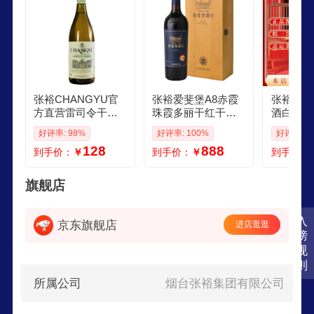
张裕CHANGYU官
张裕爱斐堡A8赤霞
张裕CHA
方直营雷司令干白
珠霞多丽干红干白
酒白葡萄
葡萄酒 红酒 自饮女
葡萄酒高档礼盒木
兰山产区
好评率: 98%
好评率: 100%
好评率: 1
士宴请年货送礼 干
盒装红酒750ml A8
葡萄酒礼
128
888
到手价：
￥
到手价：
￥
到手价：
白葡萄酒750mL单
赤霞珠干红 单支木
礼推荐 
支装
盒
桶藏干白 
礼盒装
旗舰店
入
京东旗舰店
进店逛逛
榜
规
则
所属公司
烟台张裕集团有限公司