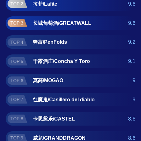
鬼/Casillero del diablo、卡思黛乐/CASTEL、威
9.6
拉菲/Lafite
TOP 2
龙/GRANDDRAGON、王朝/Dynasty 。如果您
正在查找干白葡萄酒什么牌子好？那么本干白
9.6
长城葡萄酒/GREATWALL
TOP 3
葡萄酒十大品牌榜单可供您作为选购参考，我
们致力于用最真实的数据提供干白葡萄酒品牌
9.2
奔富/PenFolds
TOP 4
推荐，让您选得放心。(榜单每月更新一次)
9.1
干露酒庄/Concha Y Toro
TOP 5
9
莫高/MOGAO
TOP 6
9
红魔鬼/Casillero del diablo
TOP 7
8.6
卡思黛乐/CASTEL
TOP 8
8.6
威龙/GRANDDRAGON
TOP 9