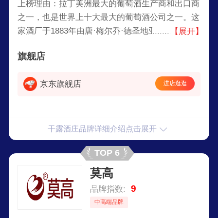
上榜理由：拉丁美洲最大的葡萄酒生产商和出口商
之一，也是世界上十大最大的葡萄酒公司之一。这
家酒厂于1883年由唐·梅尔乔·德圣地亚哥·康查·伊·
【展开】
托罗和他的妻子艾米丽亚娜·苏伯卡索克斯创立。
旗舰店
京东旗舰店
进店逛逛
干露酒庄品牌详细介绍点击展开
TOP 6
莫高
9
品牌指数:
中高端品牌