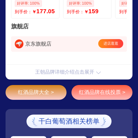
醺国产红酒口粮酒
瓶优酿干白3瓶组合
产红酒75
好评率: 100%
好评率: 100%
好评率: 1
餐酒配海鲜 750ml6
佐餐口粮酒 优酿干
酒礼盒装
177.05
159
到手价：
￥
到手价：
￥
到手价：
整箱6瓶装
红3瓶优酿干白3瓶
750ml
ml二代
旗舰店
京东旗舰店
进店逛逛
王朝品牌详细介绍点击展开
红酒品牌大全 >
红酒品牌在线投票 >
干白葡萄酒相关榜单