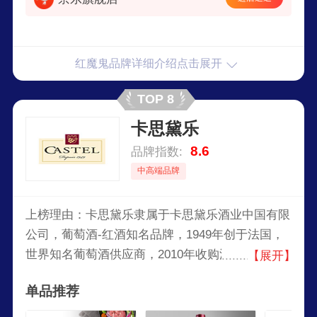
红魔鬼品牌详细介绍点击展开
TOP 8
卡思黛乐
8.6
品牌指数:
中高端品牌
上榜理由：卡思黛乐隶属于卡思黛乐酒业中国有限
公司，葡萄酒-红酒知名品牌，1949年创于法国，
世界知名葡萄酒供应商，2010年收购波尔多最古老
【展开】
的葡萄酒公司"Barton&Guestier"，卡思黛乐作为一
单品推荐
家拥有悠久历史和丰富经验的葡萄酒生产商，卡思
黛乐酒业不仅因其优质的产品而受到消费者的青