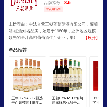
8.5
品牌指数:
中高端品牌
上榜理由：中法合营王朝葡萄酿酒有限公司，葡萄
酒-红酒知名品牌，始建于1980年，亚洲地区规模
领先的全汁高档葡萄酒生产企业，集葡萄栽培、产
【展开】
品生产和新品研发于一体的中外合资企业，合资外
单品推荐
方是世界著名的法国人头马集团亚太有限公司。
王朝DYNASTY甄选
王朝DYNASTY葡萄
DYNAS
干白葡萄酒115度微
酒旗舰店优酿干红3
字礼盒红