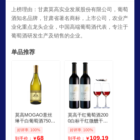
上榜理由：甘肃莫高实业发展股份有限公司，葡萄
酒知名品牌，甘肃省著名商标，上市公司，农业产
业化重点龙头企业，中国高端葡萄酒代表，专注于
葡萄酒研发生产及销售的企业。
单品推荐
莫高MOGAO薏丝
莫高干红葡萄酒200
琳干白葡萄酒750ml
0白标干红微醺干型
单瓶 750ml瓶1
红酒甘肃特产酒 2瓶
好评率: 100%
好评率: 100%
装海马刀酒塞2杯
68
109.19
到手价：
￥
到手价：
￥