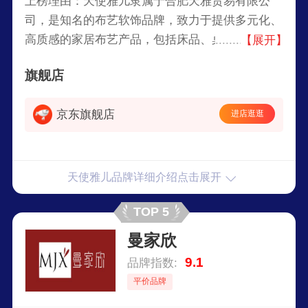
上榜理由：天使雅儿隶属于合肥天雅贸易有限公
司，是知名的布艺软饰品牌，致力于提供多元化、
高质感的家居布艺产品，包括床品、桌布、沙发
【展开】
巾、窗帘等，凭借精良工艺、时尚设计和优良品质
旗舰店
深受消费者喜爱，是中国市场布艺软饰行业的翘楚
之一。
京东旗舰店
进店逛逛
天使雅儿品牌详细介绍点击展开
TOP 5
曼家欣
9.1
品牌指数:
平价品牌