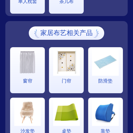
单人枕套
茶几布
家居布艺相关产品
窗帘
门帘
防滑垫
沙发垫
桌垫
靠垫