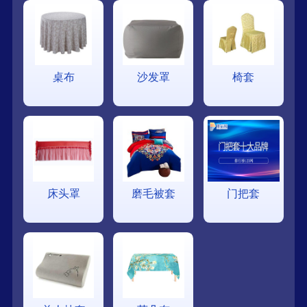
桌布
沙发罩
椅套
床头罩
磨毛被套
门把套