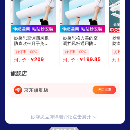
妙馨思空调挡风板
妙馨思格力美的空
妙馨思空
防直吹坐月子免打
调挡风板通用防直
防直吹天
孔出风口遮风罩导
吹坐月子免打孔出
口挡板吸
好评率: 100%
好评率: 100%
好评率: 1
风挡板 主图款
风口遮风罩导 主图
遮风板 
209
199.85
到手价：
￥
到手价：
￥
到手价：
款
伸缩589
旗舰店
京东旗舰店
进店逛逛
妙馨思品牌详细介绍点击展开