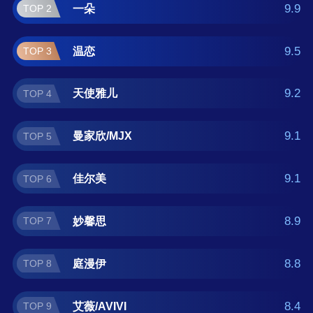
么牌子好？那么本家电罩十大品牌榜单可供您
9.9
一朵
TOP 2
作为选购参考，我们致力于用最真实的数据提
供家电罩品牌推荐，让您选得放心。(榜单每月
9.5
温恋
TOP 3
更新一次)
9.2
天使雅儿
TOP 4
9.1
曼家欣/MJX
TOP 5
9.1
佳尔美
TOP 6
8.9
妙馨思
TOP 7
8.8
庭漫伊
TOP 8
8.4
艾薇/AVIVI
TOP 9