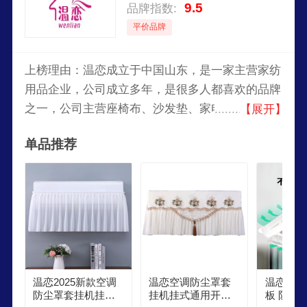
9.5
品牌指数:
平价品牌
上榜理由：温恋成立于中国山东，是一家主营家纺
用品企业，公司成立多年，是很多人都喜欢的品牌
之一，公司主营座椅布、沙发垫、家电罩等等。以
【展开】
温馨浪漫的设计风格和精良做工深受消费者喜爱，
单品推荐
在京东平台销量领先，致力于为现代家庭打造舒适
美观的生活环境。
温恋2025新款空调
温恋空调防尘罩套
温恋中央
防尘罩套挂机挂式
挂机挂式通用开机
板 防直