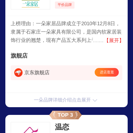
平价品牌
上榜理由：一朵家居品牌成立于2010年12月8日，
隶属于石家庄一朵家具有限公司，是国内软家居装
饰行业的翘楚，现有产品五大系列上千个花色，是
【展开】
国内品种最多、创新能力最强的家居饰品企业。长
旗舰店
期为国内各大布艺品牌提供优质的代工生产，产品
在日本、韩国以及欧美等海外市场广受好评。
京东旗舰店
进店逛逛
一朵品牌详细介绍点击展开
TOP 3
温恋