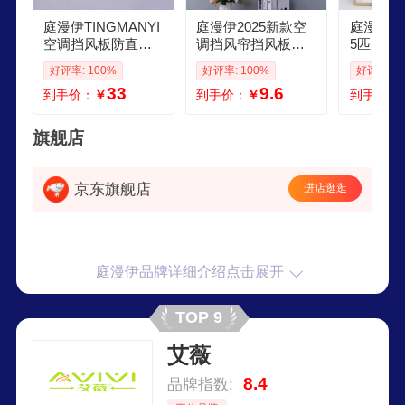
庭漫伊TINGMANYI
庭漫伊2025新款空
庭漫伊20
空调挡风板防直吹
调挡风帘挡风板月
5匹空调
婴儿月子空调罩遮
子遮挡风帘防尘罩
套挂机式
好评率: 100%
好评率: 100%
好评率: 1
风挡出风口壁挂式
套格力美的专用纱
专用罩衣
33
9.6
到手价：
￥
到手价：
￥
到手价：
通用 伸缩款爱心 挂
帘 清雅白 宽度37长
饰白色开
机空调挡风板
度100粘贴式
15p86c
旗舰店
京东旗舰店
进店逛逛
庭漫伊品牌详细介绍点击展开
TOP 9
艾薇
8.4
品牌指数: