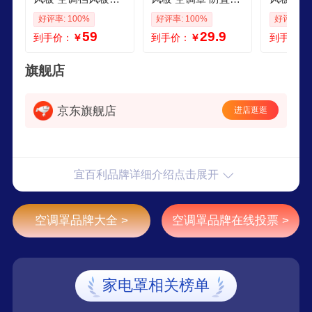
直吹吸顶百叶窗空
空调挡板吹风口冷
叶窗空调
好评率: 100%
好评率: 100%
好评率: 1
调挡板办公 吸顶中
暖风遮风罩 多孔中
室防尘罩
59
29.9
到手价：
￥
到手价：
￥
到手价：
央空调挡风板60cm
央空调60cm顶侧通
挡板43cm
网纱1片
用 5216
旗舰店
京东旗舰店
进店逛逛
宜百利品牌详细介绍点击展开
空调罩品牌大全 >
空调罩品牌在线投票 >
家电罩相关榜单