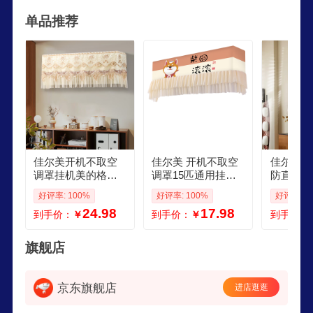
风格简约实用，满足消费者对家居美化的需求。
单品推荐
佳尔美开机不取空
佳尔美 开机不取空
佳尔美空
调罩挂机美的格力
调罩15匹通用挂机
防直吹壁
空调防尘罩挡风罩
空调套子格力空调
通用出风
好评率: 100%
好评率: 100%
好评率: 1
空调套子15匹通用
防尘罩挡风罩 开机
子婴儿挡
24.98
17.98
到手价：
￥
到手价：
￥
到手价：
开机不取挂机罩彩
不取财源滚滚百褶
罩 挡风
云归 长8086厘米通
款 长7593弹力通用
术贴款 
用
款100高7
旗舰店
京东旗舰店
进店逛逛