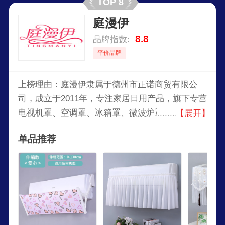
TOP 8
庭漫伊
8.8
品牌指数:
平价品牌
上榜理由：庭漫伊隶属于德州市正诺商贸有限公
司，成立于2011年，专注家居日用产品，旗下专营
电视机罩、空调罩、冰箱罩、微波炉罩、门帘、风
【展开】
扇罩等。以精良工艺、舒适材质及紧跟潮流的设计
单品推荐
理念，致力于提升现代家庭的生活品质与美感。