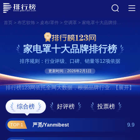
>
>
>
>
首页
布艺软饰
桌布/罩件
空调罩
家电罩十大品牌排行榜
家电罩十大品牌排行榜
排序规则：行业评级、口碑、销量等12项依据
更新时间：2026年2月1日
排行榜123网依托全网大数据，根据品牌行业评
【展开】
级、口碑、销量等12项指标依据，评选出了家
电罩十大品牌排行榜，前十名分别是严
综合榜
好评榜
投票榜
觅/Yanmibest、一朵、温恋、天使雅儿、曼家
欣/MJX、佳尔美、妙馨思、庭漫伊、艾
9.9
严觅/Yanmibest
TOP 1
薇/AVIVI、宜百利 。如果您正在查找家电罩什