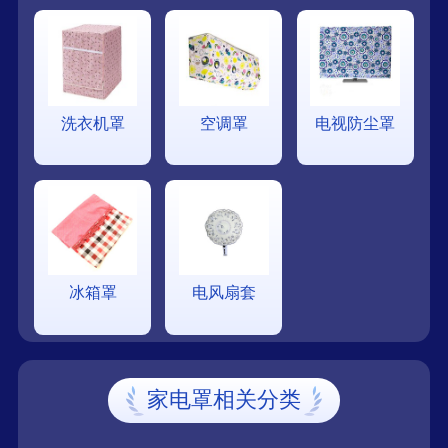
洗衣机罩
空调罩
电视防尘罩
冰箱罩
电风扇套
家电罩相关分类