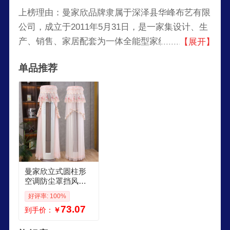
上榜理由：曼家欣品牌隶属于深泽县华峰布艺有限
公司，成立于2011年5月31日，是一家集设计、生
产、销售、家居配套为一体全能型家纺企业。公司
【展开】
始终秉持不断超越自我的创新企业精神，走品牌化
单品推荐
发展道路，以提高人们生活品质为己任，以“环
保、自然、健康”为核心理念，赢得消费者的一致
推崇和业界的高度认同。​
曼家欣立式圆柱形
空调防尘罩挡风板
防直吹空调罩套柜
好评率: 100%
机圆形开机不取 开
73.07
到手价：
￥
机不取佳人粉 圆柜
高175185