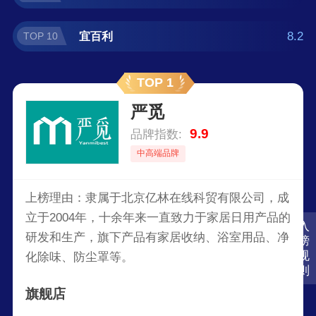
8.2
宜百利
TOP 10
TOP 1
严觅
9.9
品牌指数:
中高端品牌
上榜理由：隶属于北京亿林在线科贸有限公司，成
立于2004年，十余年来一直致力于家居日用产品的
入
研发和生产，旗下产品有家居收纳、浴室用品、净
榜
规
化除味、防尘罩等。
则
旗舰店