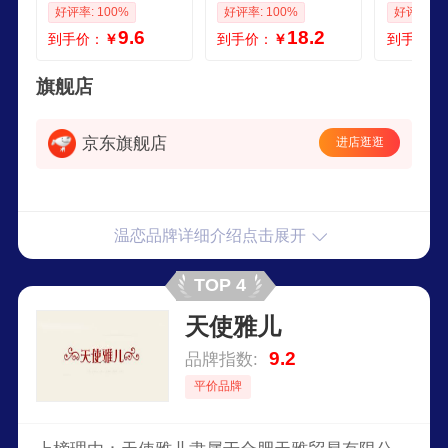
通用卧室开机不取
不取挡风板帘防直
冷气导风
好评率: 100%
好评率: 100%
好评率: 1
罩衣挡风帘挡风罩
吹 两用款左岸花米
花机3匹5
9.6
18.2
到手价：
￥
到手价：
￥
到手价：
清雅白 宽度37长度
115p86cm长内
款单个装
100粘贴式
伸缩
旗舰店
京东旗舰店
进店逛逛
温恋品牌详细介绍点击展开
TOP 4
天使雅儿
9.2
品牌指数:
平价品牌