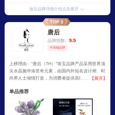
迪后品牌详细介绍点击展开
TOP 3
唐后
9.5
品牌指数:
中高端品牌
上榜理由："唐后（TH）"珠宝品牌产品采用世界顶
尖水晶施华洛世奇元素，由国内外知名设计师、时
尚界人士倾情打造，为消费者提供高性价比的时尚
【展开】
饰品。专为25~40岁的年轻个性、热爱生活、追求
单品推荐
时尚的职场白领女性而设计。目前为中国网络饰品
销售第一品牌！