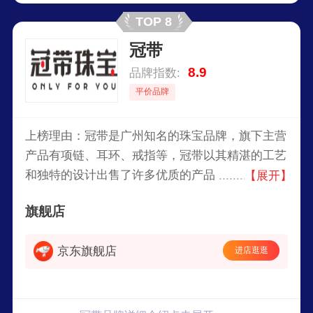
TOP 8
冠带
8.9
品牌指数:
平价品牌
上榜理由：冠带是广州知名的珠宝品牌，旗下主营
产品有项链、耳环、戒指等，冠带以其精湛的工艺
和独特的设计出售了许多优质的产品，冠带的珠宝
【展开】
也以其大胆的设计和高质量的宝石而受到消费者的
旗舰店
喜爱。
京东旗舰店
进店逛逛