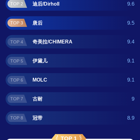
品牌榜单可供您作为选购参考，我们致力于用
9.6
迪后/Dirholl
TOP 2
最真实的数据提供珐琅胸针品牌推荐，让您选
得放心。(榜单每月更新一次)
9.5
唐后
TOP 3
9.4
奇美拉/CHIMERA
TOP 4
9.1
伊黛儿
TOP 5
9.1
MOLC
TOP 6
9
古耐
TOP 7
8.9
冠带
TOP 8
TOP 1