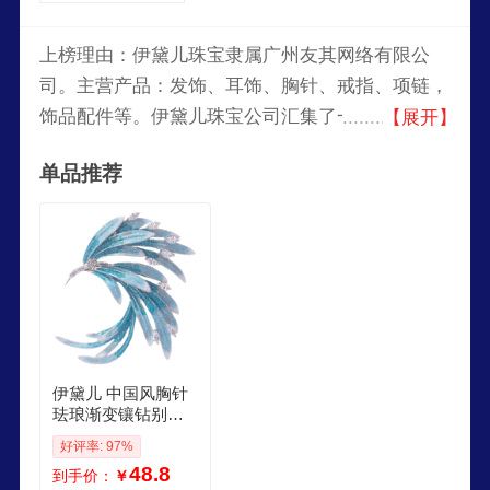
上榜理由：伊黛儿珠宝隶属广州友其网络有限公
司。主营产品：发饰、耳饰、胸针、戒指、项链，
饰品配件等。伊黛儿珠宝公司汇集了一批经验丰富
【展开】
的专业技术人才和优秀的设计精英，在经济日益发
单品推荐
展的今天，秉承“为您所想，为您所造”的理念。
伊黛儿 中国风胸针
珐琅渐变镶钻别针
扣优雅大衣领西服
好评率: 97%
配饰生日礼物 凤尾
48.8
到手价：
￥
胸针XZ0336