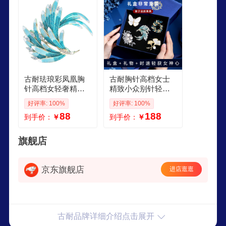
古耐珐琅彩凤凰胸
古耐胸针高档女士
针高档女轻奢精致
精致小众别针轻奢
小众别针生日礼物
品牌胸花丝巾扣环
好评率: 100%
好评率: 100%
女生高级感送女友
配饰生日礼物女生
88
188
到手价：
￥
到手价：
￥
珐琅蓝羽凤凰胸针
珐琅高档胸针精美
送高档礼盒
礼盒
旗舰店
京东旗舰店
进店逛逛
古耐品牌详细介绍点击展开