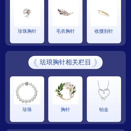
珍珠胸针
毛衣胸针
收腰别针
珐琅胸针相关栏目
珍珠
胸针
铂金