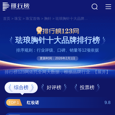
>
>
>
>
首页
珠宝
珠宝首饰
胸针
珐琅胸针十大品牌排行榜
珐琅胸针十大品牌排行榜
排序规则：行业评级、口碑、销量等12项依据
更新时间：2026年2月1日
排行榜123网依托全网大数据，根据品牌行业评
【展开】
级、口碑、销量等12项指标依据，评选出了珐
琅胸针十大品牌排行榜，前十名分别是红妆
综合榜
好评榜
投票榜
诺、迪后/Dirholl、唐后、奇美拉/CHIMERA、
伊黛儿、MOLC、古耐、冠带 。如果您正在查
9.8
红妆诺
TOP 1
找珐琅胸针什么牌子好？那么本珐琅胸针十大