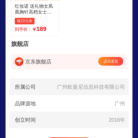
红妆诺 送礼物女凤
凰胸针高档女士中
式珐琅胸花气质西
领10元券
装外套配饰品实用
189
到手价：
￥
高档胸针三件套礼
盒
旗舰店
京东旗舰店
进店逛逛
所属公司
广州欧曼尼信息科技有限公司
品牌源地
广州
创立时间
2016年