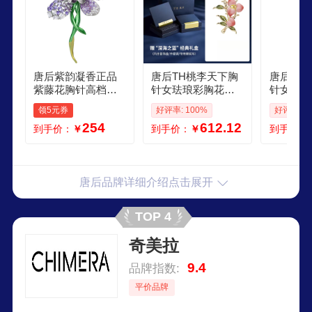
唐后紫韵凝香正品
唐后TH桃李天下胸
唐后TH
紫藤花胸针高档女
针女珐琅彩胸花别
针女高端
彩绘珐琅奢华别针
针生日新年礼物 桃
胸花珐琅
领5元券
好评率: 100%
好评率: 1
礼物送礼胸花新年
李天下
新年礼物
254
612.12
到手价：
￥
到手价：
￥
到手价：
唐后品牌详细介绍点击展开
TOP 4
奇美拉
9.4
品牌指数:
平价品牌