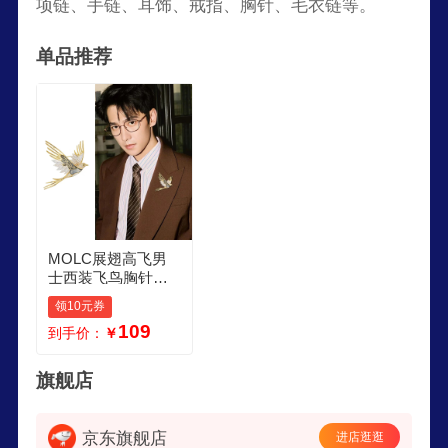
项链、手链、耳饰、戒指、胸针、毛衣链等。
单品推荐
MOLC展翅高飞男
士西装飞鸟胸针女
中国风珐琅彩大衣
领10元券
配饰实用生日礼物
109
到手价：
￥
男 XZ0709展翅高飞
胸针
旗舰店
京东旗舰店
进店逛逛