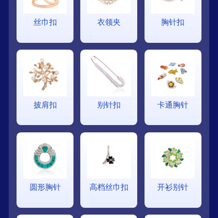
丝巾扣
衣领夹
胸针扣
披肩扣
别针扣
卡通胸针
圆形胸针
高档丝巾扣
开衫别针