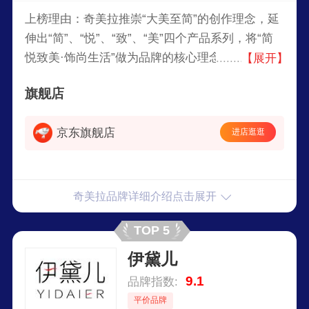
上榜理由：奇美拉推崇“大美至简”的创作理念，延
伸出“简”、“悦”、“致”、“美”四个产品系列，将“简
悦致美·饰尚生活”做为品牌的核心理念，定位于都
【展开】
市里偏爱简约之美、紧随时尚潮流的女青年。旗下
旗舰店
主营发夹、发圈、发箍、发带、儿童发饰等。
京东旗舰店
进店逛逛
奇美拉品牌详细介绍点击展开
TOP 5
伊黛儿
9.1
品牌指数:
平价品牌