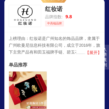
红妆诺
9.8
品牌指数:
中高端品牌
上榜理由：红妆诺是广州知名的饰品品牌，隶属于
广州欧曼尼信息科技有限公司，成立于2016年，旗
入
下主营产品有和田玉福牌手链、碧玉石质耳钉、银
【展开】
榜
戒指等，红妆诺的产品以其创新的设计和高质量而
规
单品推荐
则
受到消费者的喜爱。