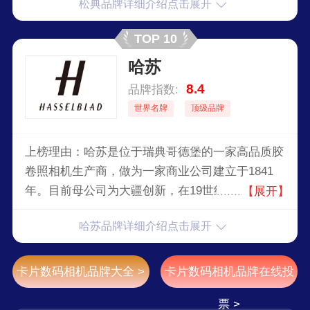
松典品牌详细介绍点击展开
TOP 10
哈苏
8.4
品牌指数:
世界名牌
顶级品牌
上榜理由：哈苏是位于瑞典哥德堡的一家高品质胶
卷照相机生产商，做为一家商业公司建立于1841
年。目前母公司为大疆创新，在19世纪80年代，销
【展开】
售伊士曼柯达公司的照相产品，在第二次世界大战
哈苏品牌详细介绍点击展开
期间，照相部门发展起来，VictorHasselblad被委
任为瑞典皇家空军发展一种航空用照相机。
卡片数码相机品牌大全 >
卡片数码相机品牌在线投
票 >