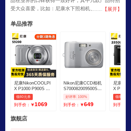
品在业界的口碑获得一致好评，其中几款产品特别
受大众喜爱，比如：尼康水下照相机、尼克尔
【展开】
（Nikkor）相机镜头等等。尼康不光在数码相机方
单品推荐
发展，还生产护目镜，眼科检查设备，双筒望远
镜，显微镜，勘测器材。
尼康NikonCOOLPI
Nikon尼康CCD相机
尼康Niko
X P1000 P900S S9
S700082009500S31
X P1000
500 9600二手数码C
学生入门级二手数
500 96
领80元券
好评率: 100%
领80元券
CD卡片相机 尼康S
码卡片相机 尼康L3
卡片相机 
1069
649
到手价：
￥
到手价：
￥
到手价：
9200 光学变焦18倍
CCD数码相机颜色
0 光学变焦22倍 99
95成新
随机 9成新
新
旗舰店