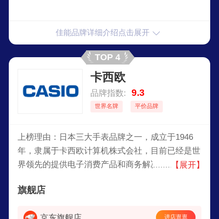
佳能品牌详细介绍点击展开
TOP 4
卡西欧
9.3
品牌指数:
世界名牌
平价品牌
上榜理由：日本三大手表品牌之一，成立于1946
年，隶属于卡西欧计算机株式会社，目前已经是世
界领先的提供电子消费产品和商务解决方案的知名
【展开】
厂商。旗下产品包括手表、时钟、电子乐器、计算
旗舰店
器、辞典等各类产品。
京东旗舰店
进店逛逛