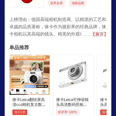
世界名牌
顶级品牌
上榜理由：德国高端相机制造商、以精湛的工艺和
卓越的品质著称，徕卡作为摄影界的经典品牌，徕
卡相机以其高端的镜头、精美的外观和专业的功能
【展开】
深受摄影师的追捧，徕卡自品牌创立以来，其经典
单品推荐
设计、精湛的工艺和创新的摄影技术使其成为摄影
界的殿堂级品牌。
徕卡Leica翻转屏高
徕卡Leica可伸缩镜
徕卡Lei
清ccd相机复古数码
头高清数码照相机
头高清数
旅游照相机可自随
学生党便携式CCD
学生党便
领3元券
好评率: 100%
领3元券
身带入门卡片机 白
随身带小型卡片机
随身带小