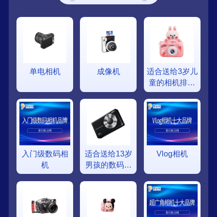
单电相机
成像机
适合送给3岁儿
童的相机排行
榜
入门级数码相
适合送给13岁
Vlog相机
机
男孩的数码相
机排行榜