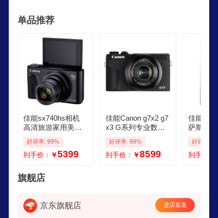
泛，是日本的一家全球领先的生产影像与信息产品
单品推荐
的综合集团，佳能在全球有四个区域性销售总部，
分别位于美洲、欧洲、亚洲和日本，不断推出创新
的产品，以满足日新月异的产品需求。
佳能sx740hs相机
佳能Canon g7x2 g7
佳能新款
高清旅游家用美颜
x3 G系列专业数码
萨斯IXUS
数码相机卡片机 入
相机学生vlog视频学
数码相机
好评率: 99%
好评率: 99%
好评率: 1
门级长焦卡片机 Po
生家用卡片照相机
相机 cc
5399
8599
到手价：
￥
到手价：
￥
到手价：
werShot SX740 HS
G7X Mark III 黑色
会 长焦
黑色 套餐一精选配
官方标配
入门便携 I
件 满足您的日常拍
HSA 黑
旗舰店
摄需求
不含内存
大礼包等
京东旗舰店
进店逛逛