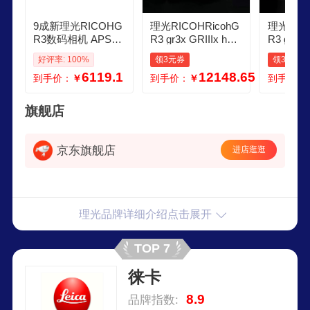
9成新理光RICOHG
理光RICOHRicohG
理光RICO
R3数码相机 APSC
R3 gr3x GRIIIx hdf
R3 gr3x 
画幅 GRIII复古学生
数码相机防抖卡片
数码相机
好评率: 100%
领3元券
领3元券
入门卡片机街拍单
机便携相机国行 GR
机便携相
6119.1
12148.65
到手价：
￥
到手价：
￥
到手价：
机版 黑色
3X HDF
3标准
旗舰店
京东旗舰店
进店逛逛
理光品牌详细介绍点击展开
TOP 7
徕卡
8.9
品牌指数: