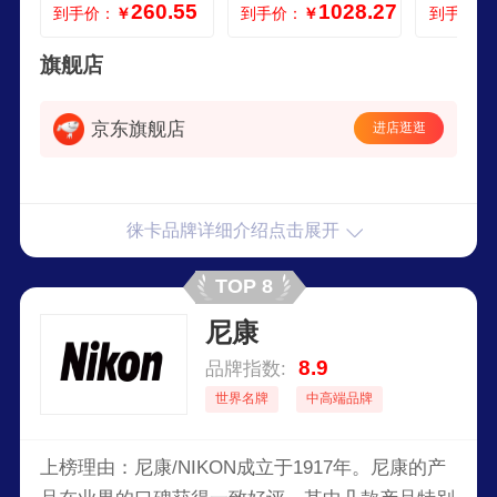
260.55
1028.27
到手价：
￥
到手价：
￥
到手价：
色高清9600w像素1
粉色 白色
黑色 白
28G内存卡豪华
旗舰店
京东旗舰店
进店逛逛
徕卡品牌详细介绍点击展开
TOP 8
尼康
8.9
品牌指数:
世界名牌
中高端品牌
上榜理由：尼康/NIKON成立于1917年。尼康的产