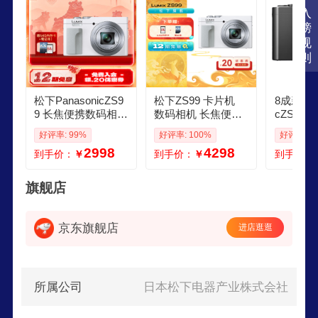
入
榜
规
则
松下PanasonicZS9
松下ZS99 卡片机
8成新松下P
9 长焦便携数码相机
数码相机 长焦便携
cZS110
卡片机 30倍光学变
口袋相机 演唱会旅
数码相机 颜色黑
好评率: 99%
好评率: 100%
好评率: 9
焦 小巧便携 TypeC
游用 学生入门 2030
片机 1
2998
4298
到手价：
￥
到手价：
￥
到手价：
接口 白色
万像素 5轴防抖 US
4K WIFI
B充电 ZS99白色
旗舰店
京东旗舰店
进店逛逛
所属公司
日本松下电器产业株式会社