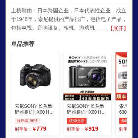
上榜理由：日本跨国企业，日本代表性企业，成立
于1946年，索尼提供的产品很广，包括电子产品，
包括电视、音响设备、相机、游戏机（如
【展开】
PlayStation系列）、智能手机和专业音频视觉设
单品推荐
备。此外，索尼也涉足电影制作、音乐出版和在线
服务等领域。
索尼SONY 长焦数
索尼SONY 长焦数
索尼W570
码照相机HX60 HX4
码照相机HX60 HX4
630 W67
00 HX50 H400二手
00 HX50 H400二手
830 W
好评率: 96%
领80元券
领80元券
相机索尼长焦卡片
相机索尼长焦卡片
CCD卡
779
919
到手价：
￥
到手价：
￥
到手价：
机 95新 DSCH300
机 DSCHX5 10倍光
机 W570
35倍光学变焦
学变焦 95成新
素颜色可