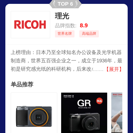
TOP 6
理光
8.9
品牌指数:
世界名牌
高端品牌
上榜理由：日本乃至全球知名办公设备及光学机器
制造商，世界五百强企业之一，成立于1936年，最
初是研究感光纸的科研机构，后来改名为理光。它
【展开】
是主要生产影印机、传真机、打印机等办公设备，
单品推荐
以及轻便型数码相机。在1963年成立了香港分公
司。理光不仅是办公设备制造商，还提供文档解决
方案，致力于为客户提供高效、便捷的办公解决方
案。