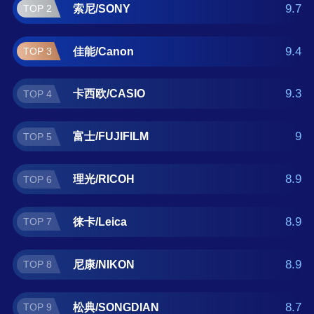
哈苏/Hasselblad 。如果您正在查找卡片相机什
9.7
索尼/SONY
TOP 2
么牌子好？那么本卡片相机十大品牌榜单可供
您作为选购参考，我们致力于用最真实的数据
9.4
佳能/Canon
TOP 3
提供卡片相机品牌推荐，让您选得放心。(榜单
每月更新一次)
9.3
卡西欧/CASIO
TOP 4
9
富士/FUJIFILM
TOP 5
8.9
理光/RICOH
TOP 6
8.9
徕卡/Leica
TOP 7
8.9
尼康/NIKON
TOP 8
8.7
松典/SONGDIAN
TOP 9