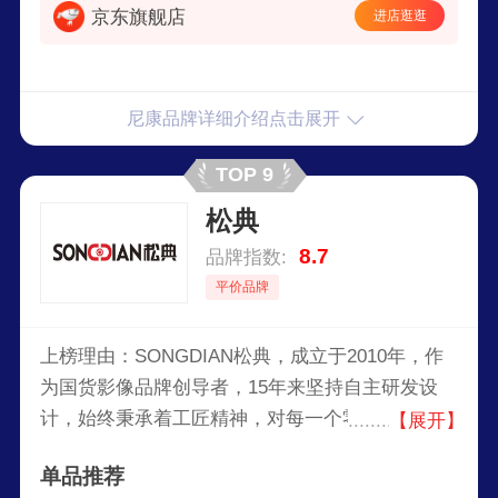
京东旗舰店
进店逛逛
尼康品牌详细介绍点击展开
TOP 9
松典
8.7
品牌指数:
平价品牌
上榜理由：SONGDIAN松典，成立于2010年，作
为国货影像品牌创导者，15年来坚持自主研发设
计，始终秉承着工匠精神，对每一个零部件每一道
【展开】
工序都精心打磨、匠心雕琢，孜孜不倦追求卓越，
单品推荐
为国货释放更多精彩。