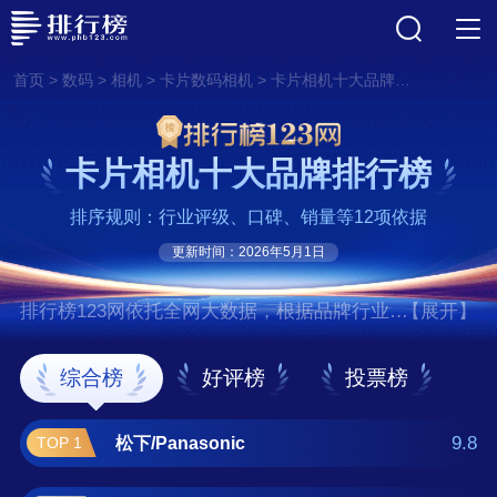
>
>
>
>
首页
数码
相机
卡片数码相机
卡片相机十大品牌排行榜
卡片相机十大品牌排行榜
排序规则：行业评级、口碑、销量等12项依据
更新时间：2026年5月1日
排行榜123网依托全网大数据，根据品牌行业评
【展开】
级、口碑、销量等12项指标依据，评选出了卡
片相机十大品牌排行榜，前十名分别是松
综合榜
好评榜
投票榜
下/Panasonic、索尼/SONY、佳能/Canon、卡
西欧/CASIO、富士/FUJIFILM、理光/RICOH、
9.8
松下/Panasonic
TOP 1
徕卡/Leica、尼康/NIKON、松典/SONGDIAN、