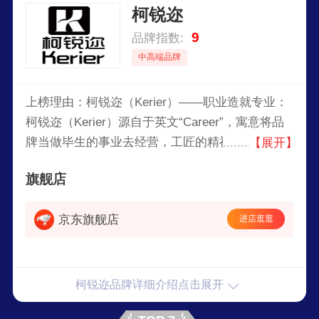
柯锐迩
9
品牌指数:
中高端品牌
上榜理由：柯锐迩（Kerier）——职业造就专业：
柯锐迩（Kerier）源自于英文“Career”，寓意将品
牌当做毕生的事业去经营，工匠的精神用心去做好
【展开】
每一个环节，职业造就更加专业。设身处地站在消
旗舰店
费者角度去不断追求高性价比是柯锐迩（Kerier）
人的终身使命。
京东旗舰店
进店逛逛
柯锐迩品牌详细介绍点击展开