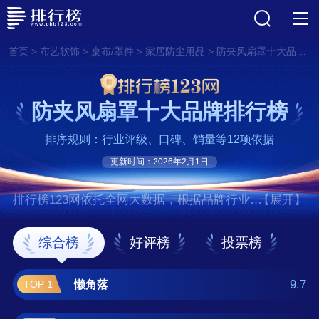
>
>
>
>
首页
布艺软饰
桌布/罩件
家居防尘用品
防夹风扇罩十大品牌排行榜
防夹风扇罩十大品牌排行榜
排序规则：行业评级、口碑、销量等12项依据
更新时间：2026年2月1日
排行榜123网依托全网大数据，根据品牌行业评
【展开】
级、口碑、销量等12项指标依据，评选出了防
夹风扇罩十大品牌排行榜，前十名分别是懒角
综合榜
好评榜
投票榜
落、秉优、大笨牛、家工场/JGC、妙馨思、柯
锐迩、锦色华年、佳尔美、宜百利、小黑裙 。
9.7
懒角落
TOP 1
如果您正在查找防夹风扇罩什么牌子好？那么