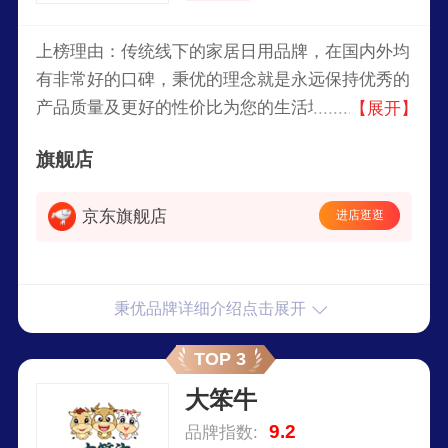
上榜理由：传统线下的家居日用品牌，在国内外均
有非常好的口碑，秉优的理念就是永远保持优秀的
产品质量及更好的性价比为您的生活增添丰富多彩
【展开】
的元素，旗下主营各类居家用品，包括雨伞雨具、
旗舰店
清洁用具、出行收纳、居家收纳、厨房用品、洗晒
熨烫用品。
京东旗舰店
进店逛逛
秉优品牌详细介绍点击展开
TOP 3
大笨牛
9.2
品牌指数: