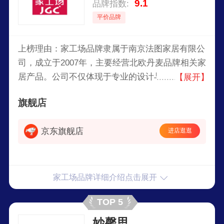
9.1
品牌指数:
平价品牌
上榜理由：家工场品牌隶属于南京法图家居有限公
司，成立于2007年，主要经营北欧丹麦品牌相关家
居产品。公司不仅体现于专业的设计与生产，更致
【展开】
力于为顾客提供优质服务，充满活力而又有创造性
旗舰店
的团队，是持续发展的源动力。
京东旗舰店
进店逛逛
家工场品牌详细介绍点击展开
TOP 5
妙馨思