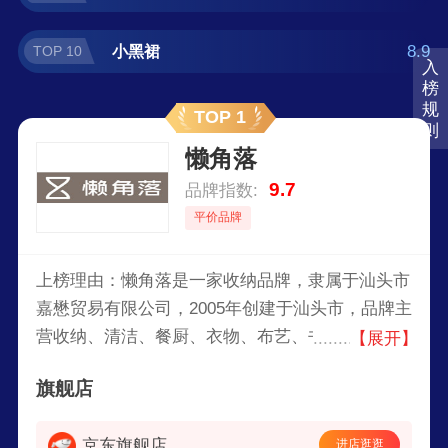
8.9
小黑裙
TOP 10
入
榜
规
TOP 1
则
懒角落
9.7
品牌指数:
平价品牌
上榜理由：懒角落是一家收纳品牌，隶属于汕头市
嘉懋贸易有限公司，2005年创建于汕头市，品牌主
营收纳、清洁、餐厨、衣物、布艺、书籍、食品与
【展开】
其他用品等八大品类，深入挖掘顾客生活中的每一
旗舰店
个需求，致力于为顾客打造出一个理想的家。
京东旗舰店
进店逛逛