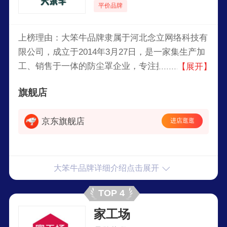
平价品牌
上榜理由：大笨牛品牌隶属于河北念立网络科技有
限公司，成立于2014年3月27日，是一家集生产加
工、销售于一体的防尘罩企业，专注提供舒适耐用
【展开】
的家居纺织品，产品线包括床上四件套、沙发垫、
旗舰店
窗帘等系列，以亲肤材质、简约设计及高性价比为
核心优势，在线上线下市场均受到消费者广泛认
京东旗舰店
进店逛逛
可。
大笨牛品牌详细介绍点击展开
TOP 4
家工场