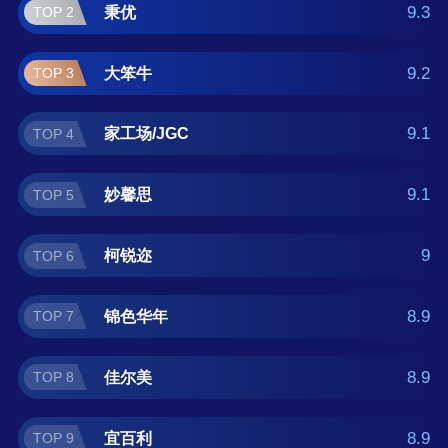
本防夹风扇罩十大品牌榜单可供您作为选购参
9.3
秉优
TOP 2
考，我们致力于用最真实的数据提供防夹风扇
罩品牌推荐，让您选得放心。(榜单每月更新一
9.2
大笨牛
TOP 3
次)
9.1
家工场/JGC
TOP 4
9.1
妙馨思
TOP 5
9
柯锐迩
TOP 6
8.9
锦色华年
TOP 7
8.9
佳尔美
TOP 8
8.9
宜百利
TOP 9