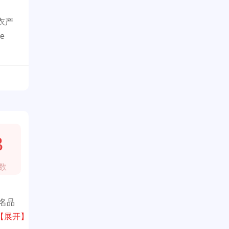
衣产
e
。
3
数
名品
。
【展开】