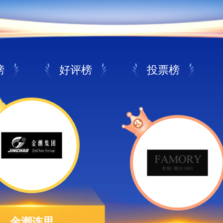
榜
好评榜
投票榜
金潮连思