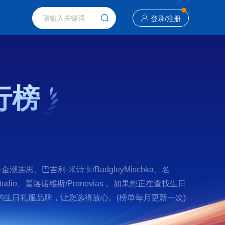
登录
/
注册
行榜
巴吉利·米诗卡/BadgleyMischka、名
Studio、普洛诺维斯/Pronovias 。如果您正在查找生日
生日礼服品牌，让您选得放心。(榜单每月更新一次)