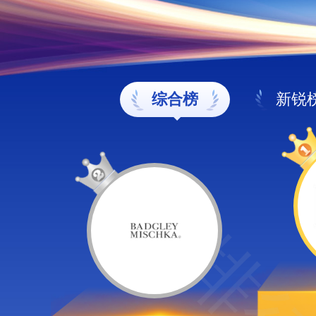
综合榜
新锐