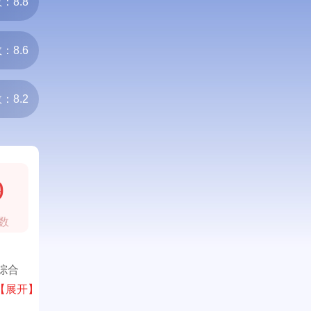
：8.8
：8.6
：8.2
9
数
综合
【展开】