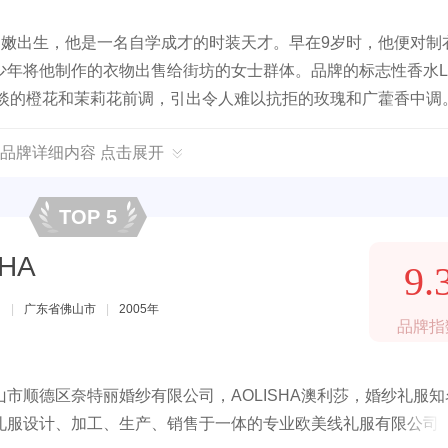
年在黎巴嫩出生，他是一名自学成才的时装天才。早在9岁时，他便对制
少年将他制作的衣物出售给街坊的女士群体。品牌的标志性香水L
：淡淡的橙花和茉莉花前调，引出令人难以抗拒的玫瑰和广藿香中调
品牌详细内容 点击展开
TOP 5
HA
9.
司
|
广东省佛山市
|
2005年
品牌指
市顺德区奈特丽婚纱有限公司，AOLISHA澳利莎，婚纱礼服知
礼服设计、加工、生产、销售于一体的专业欧美线礼服有限公司