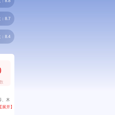
：8.8
：8.7
：8.4
9
数
等、木
和产品
【展开】
具。专