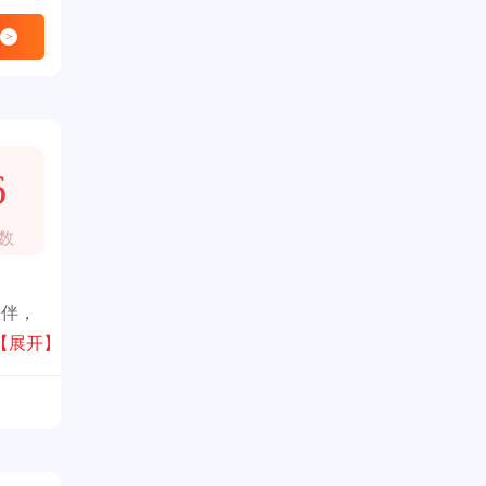
>
6
数
伙伴，
【展开】