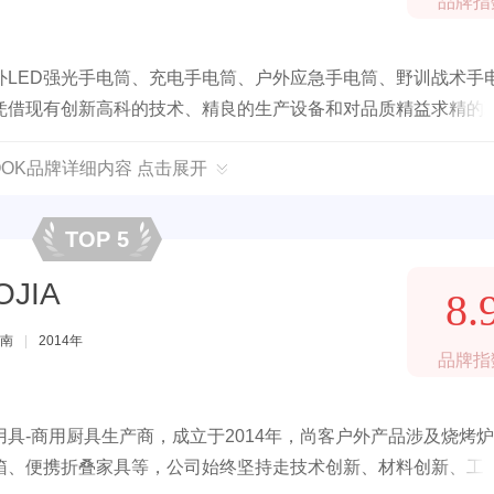
品牌指
外LED强光手电筒、充电手电筒、户外应急手电筒、野训战术手
将凭借现有创新高科的技术、精良的生产设备和对品质精益求精的
LOOK品牌详细内容 点击展开
TOP 5
JIA
8.
南
|
2014年
品牌指
具-商用厨具生产商，成立于2014年，尚客户外产品涉及烧烤
箱、便携折叠家具等，公司始终坚持走技术创新、材料创新、工