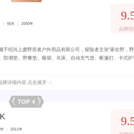
9.
司
|
绍兴
|
2000年
品牌指
隶属于绍兴上虞野营者户外用品有限公司，探险者主张“家在野，
篷、防潮垫、野餐垫、睡袋、吊床、自动充气垫、帐篷灯、卡式炉
品牌详细内容 点击展开
TOP 4
K
9.
华
|
2011年