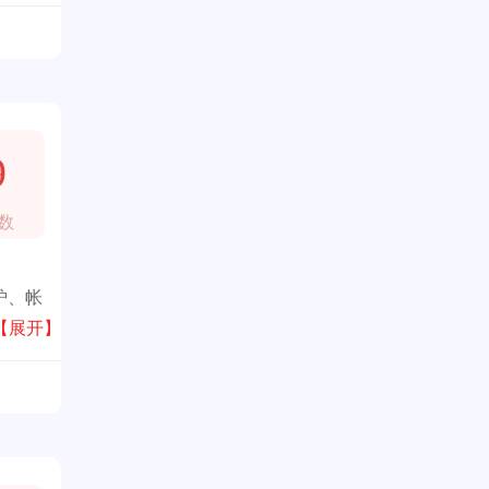
9
数
炉、帐
产品受
【展开】