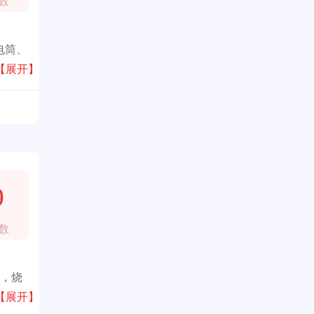
数
电筒、
理念，
【展开】
9
数
炉，烧
艺创新
【展开】