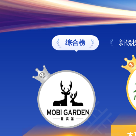
综合榜
新锐
木