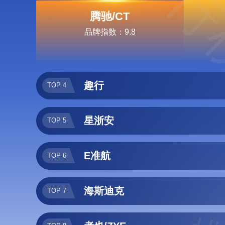
排行
腾驰/CT
品牌指数：9.8
趣行
TOP 4
星浙安
TOP 5
E准航
TOP 6
海斯迪克
TOP 7