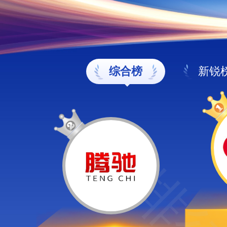
综合榜
新锐