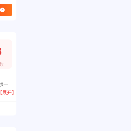
>
8
数
供一
【展开】