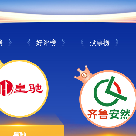
榜
好评榜
投票榜
皇驰