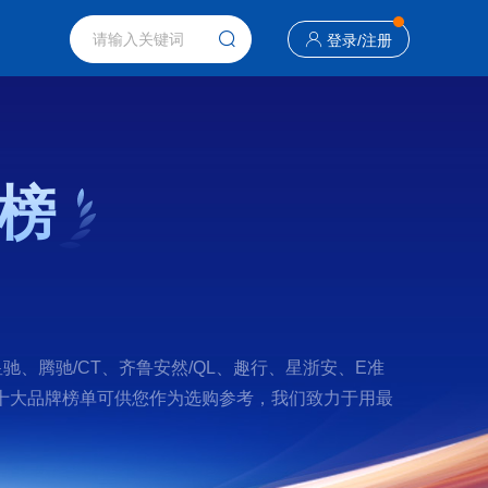
登录
/
注册
榜
、腾驰/CT、齐鲁安然/QL、趣行、星浙安、E准
警示锥十大品牌榜单可供您作为选购参考，我们致力于用最