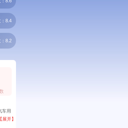
：8.6
：8.4
：8.2
0
数
汽车用
内知名
【展开】