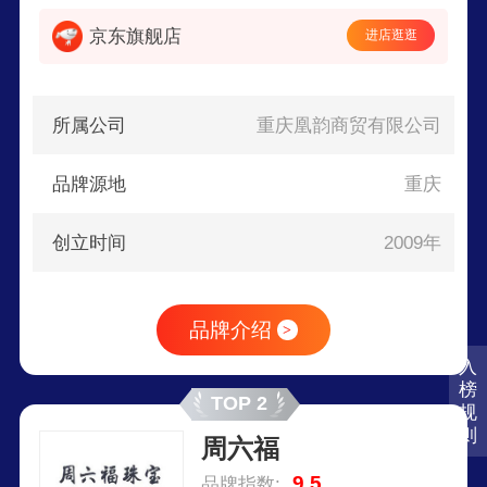
为中国风首饰第一品牌。
京东旗舰店
进店逛逛
所属公司
重庆凰韵商贸有限公司
品牌源地
重庆
创立时间
2009年
品牌介绍
>
入
榜
TOP 2
规
则
周六福
9.5
品牌指数: