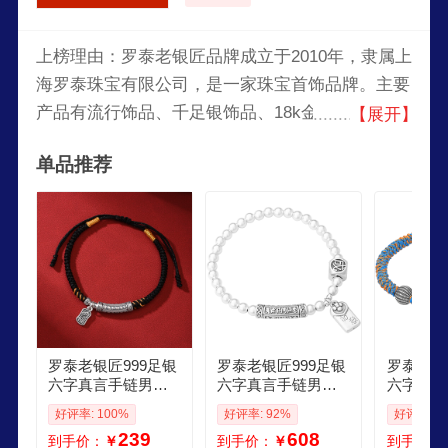
上榜理由：罗泰老银匠品牌成立于2010年，隶属上
海罗泰珠宝有限公司，是一家珠宝首饰品牌。主要
产品有流行饰品、千足银饰品、18k金首饰、天然
【展开】
宝石、佛牌等，产品款式多样，满足不同用户需
单品推荐
求，深受广大用户的喜爱。
罗泰老银匠999足银
罗泰老银匠999足银
罗泰老银
六字真言手链男女
六字真言手链男女
六字真言
款情侣国风路路通
款时尚心想事成珠
士款复古
好评率: 100%
好评率: 92%
好评率: 9
编织红手绳 真言路
珠手串手绳 18cm适
转运珠手
239
608
到手价：
￥
到手价：
￥
到手价：
路通手绳黑绳款单
合17cm手腕 5mm
言手链