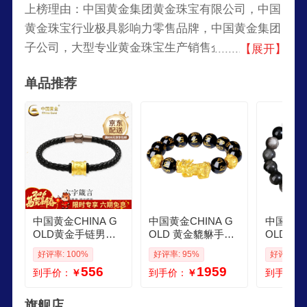
上榜理由：中国黄金集团黄金珠宝有限公司，中国
黄金珠宝行业极具影响力零售品牌，中国黄金集团
子公司，大型专业黄金珠宝生产销售企业，国内黄
【展开】
金珠宝首饰销售和投资领域的领先企业。
单品推荐
中国黄金CHINA G
中国黄金CHINA G
中国黄金C
OLD黄金手链男女
OLD 黄金貔貅手链
OLD足
款足金六字真言情
男女款足金六字真
款六字真
好评率: 100%
好评率: 95%
好评率: 1
侣手链皮手绳生日
言转运珠手串生日
曜石手串
556
1959
到手价：
￥
到手价：
￥
到手价：
礼物送男友女友 六
礼物送男友老公 送
节生日礼
字真言黑皮绳刻字
男友礼物 京速达8m
今次日达
贺卡 金重约03g
m六字真言 约111g
石手链
旗舰店