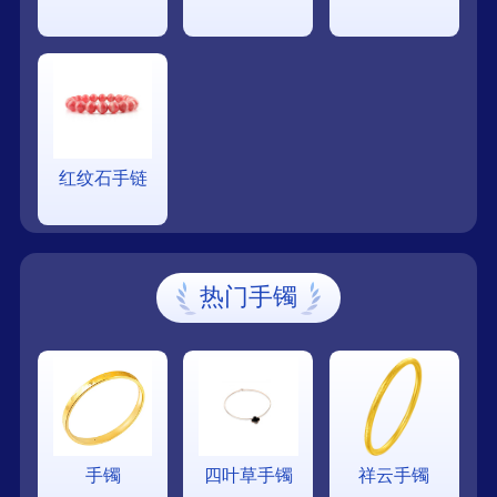
红纹石手链
热门手镯
手镯
四叶草手镯
祥云手镯