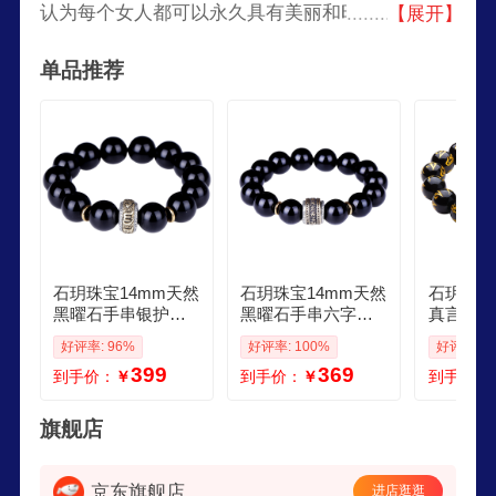
认为每个女人都可以永久具有美丽和时尚，坚持为
【展开】
每一个女性带来美丽的初衷，致力于产品的创新与
单品推荐
设计，诉说着女性美的回归。年轻自信即赋予新魅
力。所以说这个品牌的珠宝首饰十分适合当今现在
的年轻奋斗女青年。主营产品：碧玺、石榴石、黑
曜石、南红、朱砂、紫水晶等手串。
石玥珠宝14mm天然
石玥珠宝14mm天然
石玥珠宝
黑曜石手串银护身
黑曜石手串六字真
真言黑玛
符六字真言转运珠
言本命年银护身符
命年护身
好评率: 96%
好评率: 100%
好评率: 9
手链男女士款水晶
转运水晶手链男女
手链男女
399
369
到手价：
￥
到手价：
￥
到手价：
玛瑙
士款
旗舰店
京东旗舰店
进店逛逛