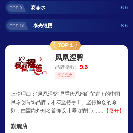
8.6
赛菲尔
TOP 9
8.6
泰光银楼
TOP 10
TOP 1
凤凰涅磐
9.6
品牌指数:
平价品牌
上榜理由：“凤凰涅槃”是重庆凰韵商贸旗下的中国
风原创首饰品牌，本着坚持手工、坚持原创的原
则，由国内外知名首饰设计师倾情打造，专为各个
【展开】
年龄段的喜爱原创和中国风的男士女士设计，纯手
旗舰店
工制作，产品采用天然水晶、玛瑙和玉髓等，已成