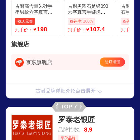
古耐高含量朱砂手
古耐黑曜石足银999
古耐S9
串男款六字真言本
六字真言手链虎眼
石手串男
命年手链男生生日
石手串男生日礼物
链男士生
领10元券
好评率: 100%
好评率: 1
礼物送男朋友老公
送男友高级实用
男朋友男
198
107.4
到手价：
￥
到手价：
￥
到手价：
S11升级款守护神手
真言黑曜
串男款12mm
旗舰店
京东旗舰店
进店逛逛
古耐品牌详细介绍点击展开
TOP 7
罗泰老银匠
8.9
品牌指数:
平价品牌