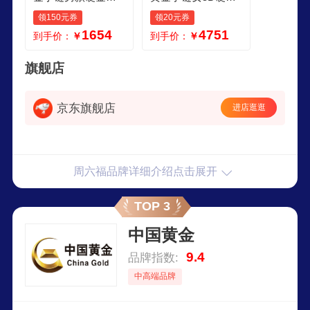
字真言木变石虎眼
沙面六字真言梵文
领150元券
领20元券
石手串 定价 106g
手串节日 定价暂售
1654
4751
到手价：
￥
到手价：
￥
空 17cm289g
旗舰店
京东旗舰店
进店逛逛
周六福品牌详细介绍点击展开
TOP 3
中国黄金
9.4
品牌指数:
中高端品牌