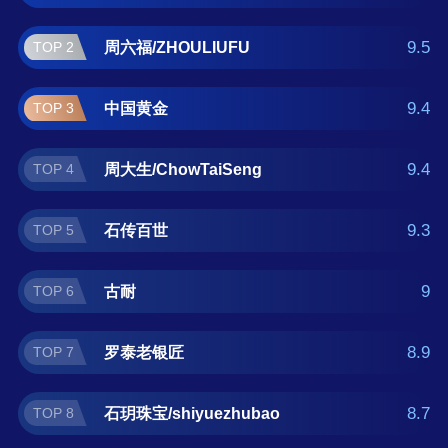
银匠、石玥珠宝/shiyuezhubao、赛菲尔、泰光
银楼 。如果您正在查找六字真言手链什么牌子
9.5
周六福/ZHOULIUFU
TOP 2
好？那么本六字真言手链十大品牌榜单可供您
作为选购参考，我们致力于用最真实的数据提
9.4
中国黄金
TOP 3
供六字真言手链品牌推荐，让您选得放心。(榜
单每月更新一次)
9.4
周大生/ChowTaiSeng
TOP 4
9.3
石传百世
TOP 5
9
古耐
TOP 6
8.9
罗泰老银匠
TOP 7
8.7
石玥珠宝/shiyuezhubao
TOP 8