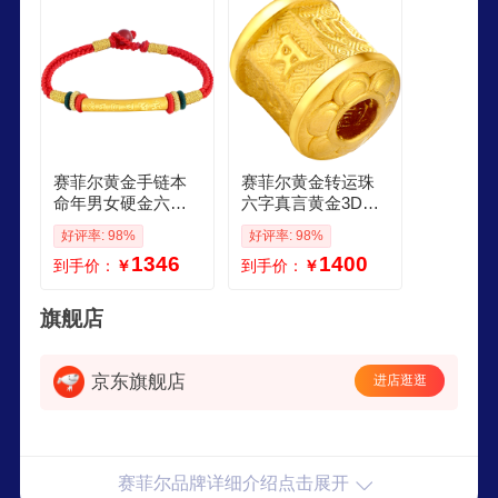
赛菲尔黄金手链本
赛菲尔黄金转运珠
命年男女硬金六字
六字真言黄金3D硬
真言新年礼物约08
金手链足金手串男
好评率: 98%
好评率: 98%
克红玛瑙
女送男友礼物 约10
1346
1400
到手价：
￥
到手价：
￥
克 备注配红黑手绳
旗舰店
京东旗舰店
进店逛逛
赛菲尔品牌详细介绍点击展开