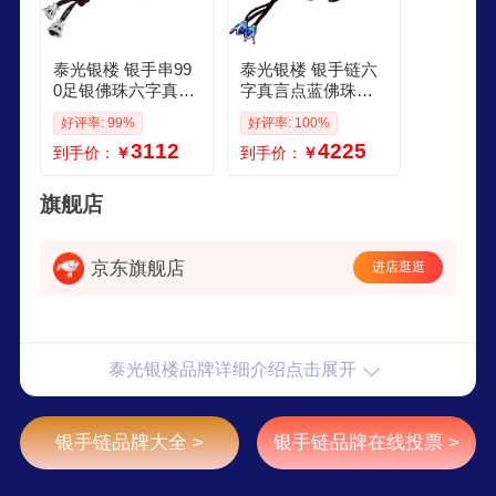
泰光银楼 银手串99
泰光银楼 银手链六
0足银佛珠六字真言
字真言点蓝佛珠足
六字大明咒银手链
银手串心经男女款
好评率: 99%
好评率: 100%
手饰 珠子直径10m
首饰送爱人 大号珠
3112
4225
到手价：
￥
到手价：
￥
m 重约49克
子直径13毫米 银重
约66克
旗舰店
京东旗舰店
进店逛逛
泰光银楼品牌详细介绍点击展开
银手链品牌大全 >
银手链品牌在线投票 >