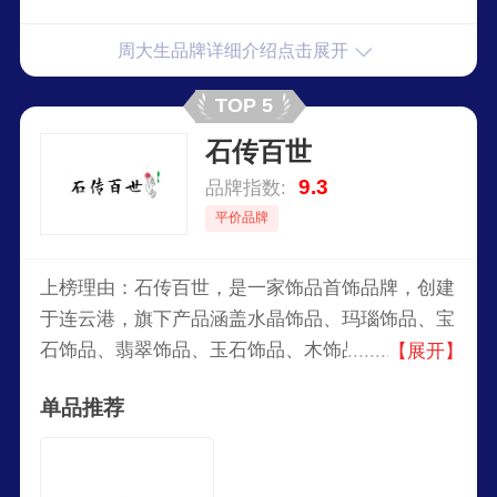
周大生品牌详细介绍点击展开
TOP 5
石传百世
9.3
品牌指数:
平价品牌
上榜理由：石传百世，是一家饰品首饰品牌，创建
于连云港，旗下产品涵盖水晶饰品、玛瑙饰品、宝
石饰品、翡翠饰品、玉石饰品、木饰品等，致力于
【展开】
为消费者提供承载美好寓意与独特个性的饰品选
单品推荐
择。