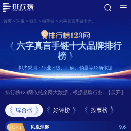
>
>
>
>
首页
珠宝
银饰
银手链
六字真言手链十大品牌排行榜
六字真言手链十大品牌排行
榜
排序规则：行业评级、口碑、销量等12项依据
更新时间：2026年1月1日
排行榜123网依托全网大数据，根据品牌行业评
【展开】
级、口碑、销量等12项指标依据，评选出了六
字真言手链十大品牌排行榜，前十名分别是凤
综合榜
好评榜
投票榜
凰涅磐、周六福/ZHOULIUFU、中国黄金、周
大生/ChowTaiSeng、石传百世、古耐、罗泰老
9.6
凤凰涅磐
TOP 1