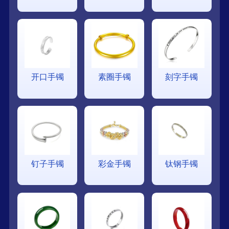
开口手镯
素圈手镯
刻字手镯
钉子手镯
彩金手镯
钛钢手镯