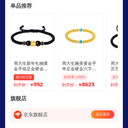
单品推荐
风格珠宝”，以更精准地定位消费人群。
周大生新年礼物黄
周大生腕美黄金手
周大生黄
金手链足金硬金铜
串足金硬金六字真
言手链足
钱貔貅转运珠手绳
言珐琅手链送女友
碎金情侣
领100元券
好评率: 100%
好评率: 1
黑绳送男朋友 六字
南瓜珠串 475g
物送女友 
992
8623
到手价：
￥
到手价：
￥
到手价：
真言金重约05g预售
旗舰店
京东旗舰店
进店逛逛