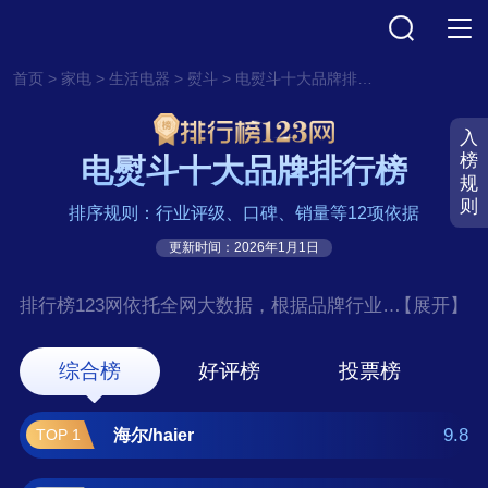
>
>
>
>
首页
家电
生活电器
熨斗
电熨斗十大品牌排行榜
入
榜
电熨斗十大品牌排行榜
规
则
排序规则：行业评级、口碑、销量等12项依据
更新时间：2026年1月1日
排行榜123网依托全网大数据，根据品牌行业评
【展开】
级、口碑、销量等12项指标依据，评选出了电
熨斗十大品牌排行榜，前十名分别是海
综合榜
好评榜
投票榜
尔/haier、苏泊尔/SUPOR、飞利浦/Philips、松
下/Panasonic、美的/MIDEA、红
9.8
海尔/haier
TOP 1
心/HONGXIN、飞科/FLYCO、小熊/Bear、卓