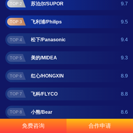
力、华裕/HUAYU 。如果您正在查找电熨斗什
9.7
苏泊尔/SUPOR
TOP 2
么牌子好？那么本电熨斗十大品牌榜单可供您
作为选购参考，我们致力于用最真实的数据提
9.5
飞利浦/Philips
TOP 3
供电熨斗品牌推荐，让您选得放心。(榜单每月
更新一次)
9.4
松下/Panasonic
TOP 4
9.3
美的/MIDEA
TOP 5
8.9
红心/HONGXIN
TOP 6
8.8
飞科/FLYCO
TOP 7
8.6
小熊/Bear
TOP 8
免费咨询
合作申请
8.5
卓力
TOP 9