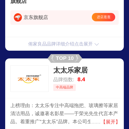
旗舰店
外表而不乏奢华的内在。
京东旗舰店
进店逛逛
侑家良品品牌详细介绍点击展开
TOP 10
太太乐家居
8.4
品牌指数:
中高端品牌
上榜理由：太太乐专注中高端拖把、玻璃擦等家居
清洁用品，诚邀著名影星——于荣光先生代言本产
品。着重推广“太太乐”品牌。本公司生产拖把20多
【展开】