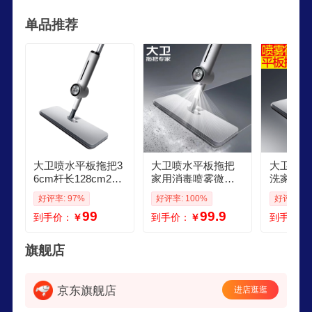
年产量达1200万台，同时大卫已取得100余项国内
单品推荐
外发明、实用新型、外观专利技术，与国内大型商
超和和家居卖场达成深度合作，产品远销全球50多
个国家地区。
大卫喷水平板拖把3
大卫喷水平板拖把
大卫喷水
6cm杆长128cm2布
家用消毒喷雾微湿
洗家用一
A9微湿喷雾清洁养
洒水懒人一拖净墩
板懒人拖
好评率: 97%
好评率: 100%
好评率: 1
护一次搞定
布拖布拖地带刮刀
99
99.9
到手价：
￥
到手价：
￥
到手价：
喷水平板拖把喷雾A
9
旗舰店
京东旗舰店
进店逛逛