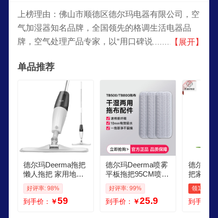
上榜理由：佛山市顺德区德尔玛电器有限公司，空
气加湿器知名品牌，全国领先的格调生活电器品
牌，空气处理产品专家，以“用口碑说话”为品牌理
【展开】
念，专注于小家电领域自主研发的生活电器公司。
单品推荐
德尔玛Deerma拖把
德尔玛Deerma喷雾
德尔玛喷
懒人拖把 家用地板
平板拖把95CM喷水
把家用免
喷雾 喷水拖把 平板
距离 不提桶 可加消
板拖把拖
好评率: 98%
好评率: 99%
领1元券
洗脱一体拖把家用
毒液 擦地喷水拖把
人拖布tb
59
25.9
到手价：
￥
到手价：
￥
到手价：
喷水懒人拖 TB500
TB500 原装正品专
把含一块
用拖布3