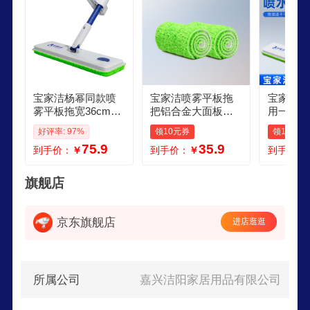
集团化运作，从OEM到ODM再到OBM稳步升级的
健康发展型民族企业。
宝家洁杨幂同款喷
宝家洁喷雾平板拖
宝家洁平
雾平板拖宽36cm配
把铝合金大面板拖
用一拖净
2布杆长127cmXP0
把家用一拖净免手
5喷水拖
好评率: 97%
领10元券
领10元券
1喷水拖把免手洗
洗2025拖把平板拖
神器 升
75.9
35.9
到手价：
￥
到手价：
￥
到手价：
替换布60cm绿布2
块布
旗舰店
京东旗舰店
进店逛逛
所属公司
嘉兴洁阳家居用品有限公司