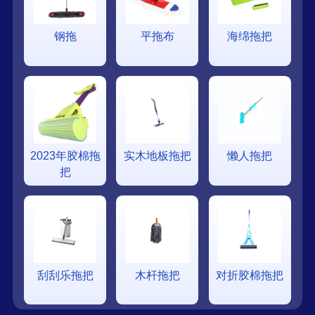
钢拖
平拖布
海绵拖把
2023年胶棉拖
实木地板拖把
懒人拖把
把
刮刮乐拖把
木杆拖把
对折胶棉拖把