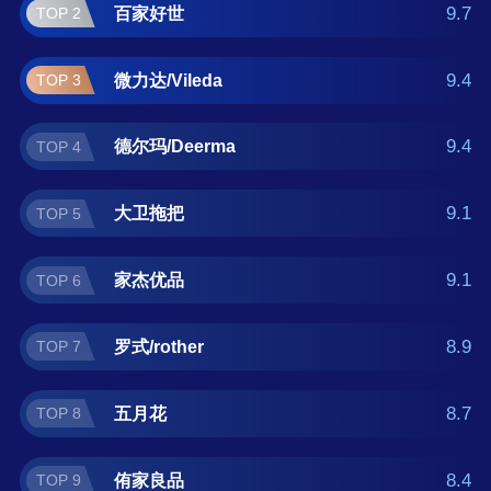
如果您正在查找喷雾拖把什么牌子好？那么本
9.7
百家好世
TOP 2
喷雾拖把十大品牌榜单可供您作为选购参考，
我们致力于用最真实的数据提供喷雾拖把品牌
9.4
微力达/Vileda
TOP 3
推荐，让您选得放心。(榜单每月更新一次)
9.4
德尔玛/Deerma
TOP 4
9.1
大卫拖把
TOP 5
9.1
家杰优品
TOP 6
8.9
罗式/rother
TOP 7
8.7
五月花
TOP 8
8.4
侑家良品
TOP 9