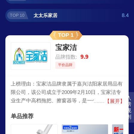
8.4
太太乐家居
TOP 10
TOP 1
宝家洁
9.9
品牌指数:
平价品牌
上榜理由：宝家洁品牌隶属于嘉兴洁阳家居用品有
限公司，该公司成立于2009年2月10日，宝家洁专
入
业生产中高档拖把、擦窗器等，是一个拥有24年塑
【展开】
榜
料制品生产历史的大型企业，拥有6家塑料家居制
规
单品推荐
则
品子公司，集研发、生产、销售为一体的跨国际业
务的集团型企业，宝家洁历经着从个体到民营再到