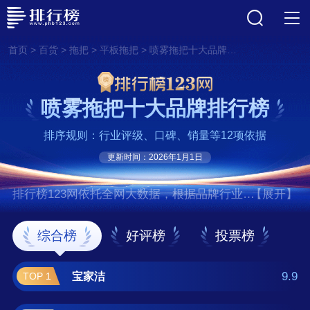
>
>
>
>
首页
百货
拖把
平板拖把
喷雾拖把十大品牌排行榜
喷雾拖把十大品牌排行榜
排序规则：行业评级、口碑、销量等12项依据
更新时间：2026年1月1日
排行榜123网依托全网大数据，根据品牌行业评
【展开】
级、口碑、销量等12项指标依据，评选出了喷
雾拖把十大品牌排行榜，前十名分别是宝家
综合榜
好评榜
投票榜
洁、百家好世、微力达/Vileda、德尔
玛/Deerma、大卫拖把、家杰优品、罗
9.9
宝家洁
TOP 1
式/rother、五月花、侑家良品、太太乐家居 。