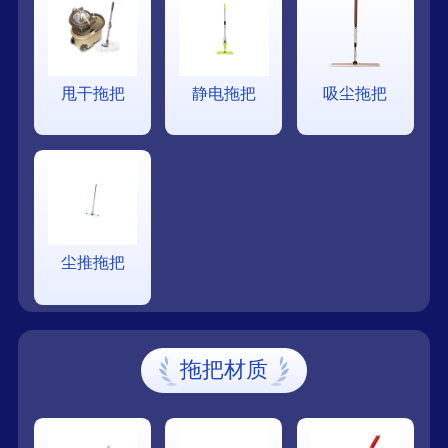
甩干拖把
静电拖把
吸尘拖把
尘推拖把
拖把材质