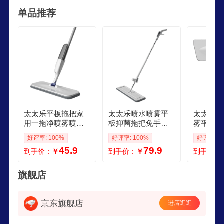
年，拥有丰富的经验，吸纳外国先进技术和经验，
单品推荐
开发适合国内家庭使用的清洁工具。
太太乐平板拖把家
太太乐喷水喷雾平
太太乐喷
用一拖净喷雾喷水
板抑菌拖把免手洗
雾平板拖
托把懒人拖地神器
家用一拖净懒人拖
砖木地板
好评率: 100%
好评率: 100%
好评率: 1
木地板瓷砖家用墩
布干湿两用拖地墩
湿两用多
45.9
79.9
到手价：
￥
到手价：
￥
到手价：
布 35cm一键喷雾拖
布 PLUS 36cm1布
喷水拖把
把小水瓶共2布
喷雾免手洗
旗舰店
京东旗舰店
进店逛逛