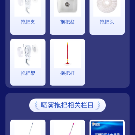
拖把夹
拖把盆
拖把头
拖把架
拖把杆
喷雾拖把相关栏目