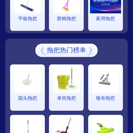
平板拖把
胶棉拖把
家用拖把
拖把热门榜单
圆头拖把
单筒拖把
墩布拖把