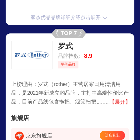
家杰优品品牌详细介绍点击展开
TOP 7
罗式
8.9
品牌指数:
平价品牌
上榜理由：罗式（rother）主营居家日用清洁用
品，是2021年新成立的品牌，主打中高端性价比产
品，目前产品线包含拖把、簸箕扫把、抹布、清洁
【展开】
刷、垃圾桶，自品牌创立以来，罗式的产品不仅满
旗舰店
足了消费者日常生活的需求，还为他们的家居生活
增添了乐趣和舒适感。
京东旗舰店
进店逛逛