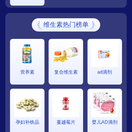
维生素热门榜单
营养素
复合维生素
ad滴剂
孕妇补铁品
蔓越莓片
婴儿AD滴剂