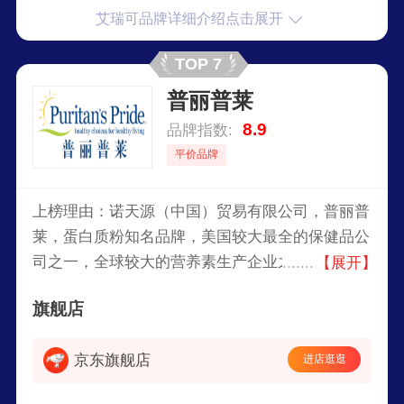
艾瑞可品牌详细介绍点击展开
TOP 7
普丽普莱
8.9
品牌指数:
平价品牌
上榜理由：诺天源（中国）贸易有限公司，普丽普
莱，蛋白质粉知名品牌，美国较大最全的保健品公
司之一，全球较大的营养素生产企业之一，专业从
【展开】
事研发、生产和销售高品质营养补充剂的综合性公
旗舰店
司。
京东旗舰店
进店逛逛