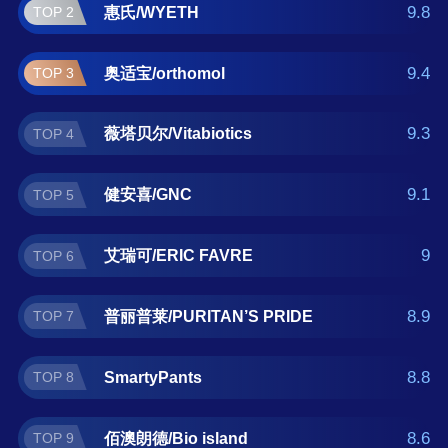
莱/PURITAN’S PRIDE、SmartyPants、佰澳朗
9.8
惠氏/WYETH
TOP 2
德/Bio island 。如果您正在查找孕妇黄金素什
么牌子好？那么本孕妇黄金素十大品牌榜单可
9.4
奥适宝/orthomol
TOP 3
供您作为选购参考，我们致力于用最真实的数
据提供孕妇黄金素品牌推荐，让您选得放心。
9.3
薇塔贝尔/Vitabiotics
TOP 4
(榜单每月更新一次)
9.1
健安喜/GNC
TOP 5
9
艾瑞可/ERIC FAVRE
TOP 6
8.9
普丽普莱/PURITAN’S PRIDE
TOP 7
8.8
SmartyPants
TOP 8
8.6
佰澳朗德/Bio island
TOP 9