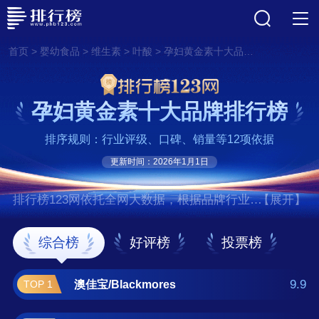
>
>
>
>
首页
婴幼食品
维生素
叶酸
孕妇黄金素十大品牌排行榜
孕妇黄金素十大品牌排行榜
排序规则：行业评级、口碑、销量等12项依据
更新时间：2026年1月1日
排行榜123网依托全网大数据，根据品牌行业评
【展开】
级、口碑、销量等12项指标依据，评选出了孕
妇黄金素十大品牌排行榜，前十名分别是澳佳
综合榜
好评榜
投票榜
宝/Blackmores、惠氏/WYETH、奥适
宝/orthomol、薇塔贝尔/Vitabiotics、健安
9.9
澳佳宝/Blackmores
TOP 1
喜/GNC、艾瑞可/ERIC FAVRE、普丽普