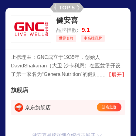
TOP 5
健安喜
9.1
品牌指数:
世界名牌
中高端品牌
上榜理由：GNC成立于1935年，创始人
DavidShakarian（大卫.沙卡利恩）在匹兹堡开设
了第一家名为“GeneralNutrition”的健康食品连锁
【展开】
店。GNC已成长为全球著名的膳食补充剂品牌之
旗舰店
一，产品线覆盖超16大品类，涵盖从基础营养到美
容养颜的各个领域，为全球用户提供1500种以上健
京东旗舰店
进店逛逛
康产品。
健安喜品牌详细介绍点击展开