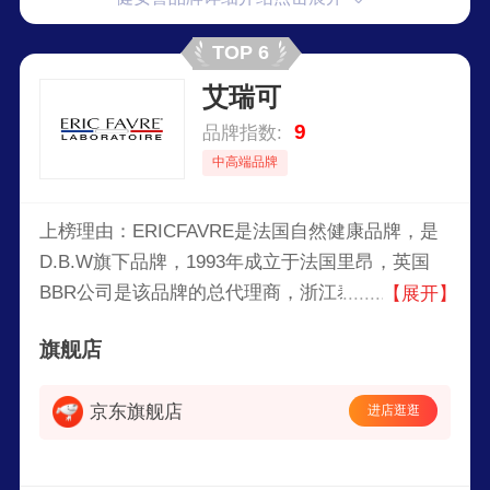
TOP 6
艾瑞可
9
品牌指数:
中高端品牌
上榜理由：ERICFAVRE是法国自然健康品牌，是
D.B.W旗下品牌，1993年成立于法国里昂，英国
BBR公司是该品牌的总代理商，浙江泰联迈贸易有
【展开】
限公司代理品牌相关产品系列在中国区的销售和渠
旗舰店
道建设。主要产品为保健食品补剂、营养品及婴儿
食品。主要经营有保健食品补剂及营养品和婴儿食
京东旗舰店
进店逛逛
品，其产品中含有多种人体必需的微量元素，可以
让宝宝补充多种营养。