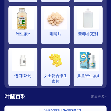
维生素e
咀嚼片
营养补充剂
进口D3钙
女士复合维生
儿童维生素d
素片
叶酸百科
查看更多>