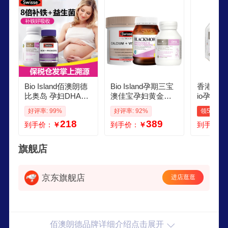
Bio Island佰澳朗德
Bio Island孕期三宝
香港直邮
比奥岛 孕妇DHA海
澳佳宝孕妇黄金素B
io孕妇D
藻油备孕孕期哺乳
io孕妇DHA孕期大
妇孕期黄
好评率: 99%
好评率: 92%
领5元券
期 黄金素 澳大利亚
钙片150粒 孕期三
钙婴幼儿
218
389
到手价：
￥
到手价：
￥
到手价：
2瓶1盒 益生菌铁30
宝澳佳宝黄金素孕
期哺乳期
粒DHA60粒
妇DHA孕妇钙片
囊 bio i
a海藻油
旗舰店
养
京东旗舰店
进店逛逛
佰澳朗德品牌详细介绍点击展开