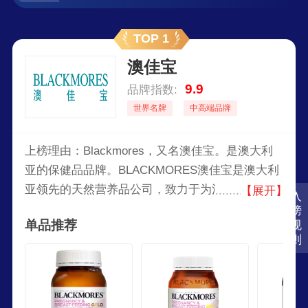
TOP 1
澳佳宝
9.9
品牌指数:
世界名牌
中高端品牌
上榜理由：Blackmores，又名澳佳宝。是澳大利
亚的保健品品牌。BLACKMORES澳佳宝是澳大利
亚领先的天然营养品公司，致力于为消费者提供安
【展开】
入
全、高品质的膳食营养补充剂、婴幼儿奶粉、护肤
榜
单品推荐
规
品和健康咨询服务。提供一系列高品质的维生素、
则
矿物质、草药以及营养补充品。