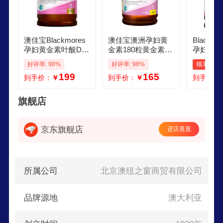
澳佳宝Blackmores
澳佳宝澳洲孕妇黄
Blackm
孕妇黄金素叶酸DH
金素180粒黄金素孕
孕妇黄金
A备孕哺乳期营养复
妇叶酸DHA孕期哺
多维片备
好评率: 98%
好评率: 98%
领30元券
合黄金维生素孕黄
乳期营养多种维生
乳期复合
199
165
到手价：
￥
到手价：
￥
到手价：
素 澳洲进口 叶酸D
素 澳佳宝孕妇黄金
叶酸缓解
HA孕妇黄金素 180
营养素180粒 含叶
进口 孕
粒1瓶
酸复合维生素
生素矿物质
旗舰店
京东旗舰店
进店逛逛
所属公司
北京澳纽之窗商贸有限公司
品牌源地
澳大利亚