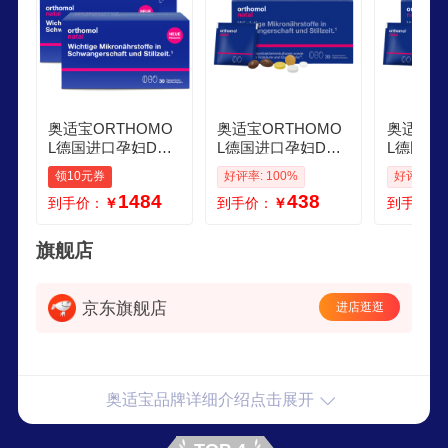
奥适宝ORTHOMO
奥适宝ORTHOMO
奥适宝O
L德国进口孕妇DHA
L德国进口孕妇DHA
L德国进
营养包 孕期综合维
黄金素 孕期综合维
黄金素孕
领10元券
好评率: 100%
好评率: 1
生素片剂叶酸益生
生素片剂 叶酸益生
剂 叶酸
1484
438
到手价：
￥
到手价：
￥
到手价：
菌补钙黄金素 孕期
菌钙镁
月子餐3
自护力孕期全能营
养 30袋3盒
旗舰店
京东旗舰店
进店逛逛
奥适宝品牌详细介绍点击展开