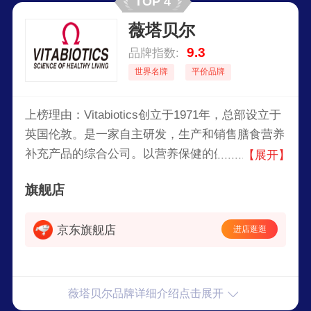
TOP 4
薇塔贝尔
9.3
品牌指数:
世界名牌
平价品牌
上榜理由：Vitabiotics创立于1971年，总部设立于
英国伦敦。是一家自主研发，生产和销售膳食营养
补充产品的综合公司。以营养保健的健康生活为使
【展开】
命，为客户提供前沿，高品质的产品，成为英国健
旗舰店
康营养保健品的引领者。
京东旗舰店
进店逛逛
薇塔贝尔品牌详细介绍点击展开