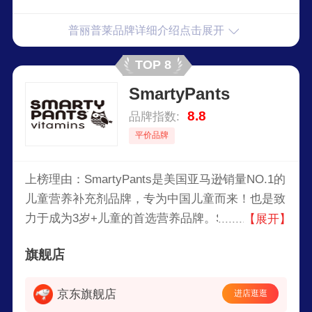
普丽普莱品牌详细介绍点击展开
TOP 8
SmartyPants
8.8
品牌指数:
平价品牌
上榜理由：SmartyPants是美国亚马逊销量NO.1的
儿童营养补充剂品牌，专为中国儿童而来！也是致
力于成为3岁+儿童的首选营养品牌。SmartyPants
【展开】
采用智慧科学配比·每日营养补充零妥协，严选纯
旗舰店
净原料·只给身体需要的好营养，生产工艺通过层
层测试·给你放心的高品质。
京东旗舰店
进店逛逛