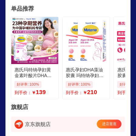
球企业500强，全球第一罐现代配方奶粉发明者，
单品推荐
为全球宝宝不断创造业界领先的高品质、高安全性
的婴幼儿配方奶粉。
惠氏玛特纳孕妇黄
惠氏孕妇DHA藻油
惠氏孕妇
金素叶酸片DHA孕
胶囊 玛特纳孕妇黄
胶囊 玛
期备孕进口孕妈专
金素DHA孕早中晚
金素DH
好评率: 100%
好评率: 100%
好评率: 1
用胎儿藻油DHA 叶
期备孕哺乳期 孕期
期备孕哺
139
210
到手价：
￥
到手价：
￥
到手价：
酸100粒
0粒新港版
0粒新港
旗舰店
京东旗舰店
进店逛逛