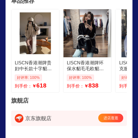
单品推荐
LISCN香港潮牌贵
LISCN香港潮牌环
LISCN
妇中长款十字貂环
保水貂毛毛欧貂绒
克服女20
保皮草貂绒新款枫
皮草外套女冬新款
款狐狸毛
好评率: 100%
好评率: 100%
好评率: 1
糖撞奶水溶仿十字
仿皮毛一体短款 黑
拆卸加绒
618
838
到手价：
￥
到手价：
￥
到手价：
貂 十字貂长款 S
色 S 85110斤
外 每日
送店铺同
100斤以
旗舰店
京东旗舰店
进店逛逛