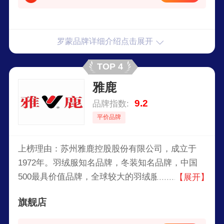
罗蒙品牌详细介绍点击展开
TOP 4
雅鹿
9.2
品牌指数:
平价品牌
上榜理由：苏州雅鹿控股股份有限公司，成立于
1972年。羽绒服知名品牌，冬装知名品牌，中国
500最具价值品牌，全球较大的羽绒服制品生产企
【展开】
业之一。产品涉及时装、家用纺织品、童装、电子
旗舰店
商务、服装制造等领域。2008年雅鹿以185.26亿资
产位居中国500最具价值品牌榜第266位。