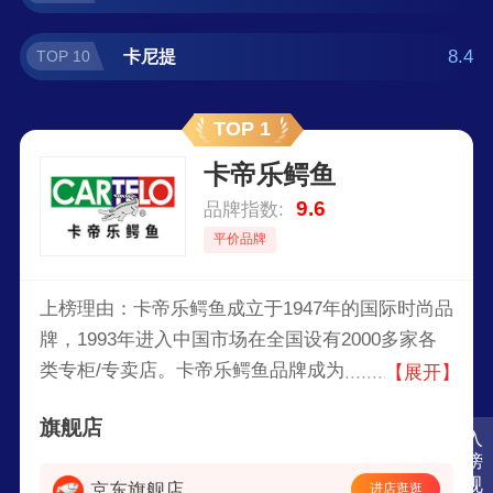
8.4
卡尼提
TOP 10
TOP 1
卡帝乐鳄鱼
9.6
品牌指数:
平价品牌
上榜理由：卡帝乐鳄鱼成立于1947年的国际时尚品
牌，1993年进入中国市场在全国设有2000多家各
类专柜/专卖店。卡帝乐鳄鱼品牌成为极少数私人
【展开】
机构拥有的国际品牌之一，享誉国际市场作为一个
旗舰店
成功品牌，逐渐成为世界时尚领导者。
入
榜
规
京东旗舰店
进店逛逛