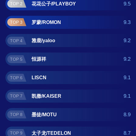
龙/TEDELON、卡尼提 。如果您正在查找貂绒
9.5
花花公子/PLAYBOY
TOP 2
外套什么牌子好？那么本貂绒外套十大品牌榜
单可供您作为选购参考，我们致力于用最真实
9.3
罗蒙/ROMON
TOP 3
的数据提供貂绒外套品牌推荐，让您选得放
心。(榜单每月更新一次)
9.2
雅鹿/yaloo
TOP 4
9.2
恒源祥
TOP 5
9.1
LISCN
TOP 6
9.1
凯撒/KAISER
TOP 7
8.9
墨徒/MOTU
TOP 8
8.7
太子龙/TEDELON
TOP 9