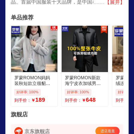
品、首届中国服装十大品牌，是中国著名的服装企
【展开】
业，罗蒙集团以设计、生产、销售中高档西服、衬
单品推荐
衫及系列服饰起家，现已发展成涉足服饰、乐园、
酒店、地产开发、国际贸易等多个领域的大型跨国
企业。
罗蒙ROMON妈妈
罗蒙ROMON新款
罗蒙RO
装秋短款立领貂绒
海宁皮衣加绒男士
绒连帽毛
外套中老年女保暖
加厚秋冬季长款风
士秋冬潮
好评率: 100%
好评率: 100%
好评率: 1
高贵皮毛一体大衣
衣保暖貂绒内胆真
长款风衣
189
648
到手价：
￥
到手价：
￥
到手价：
宽松冬季 银灰色 M
牛皮外套 黑色 M 17
呢子外套 
90110
0建议95115斤
色 2XL 
可穿
旗舰店
京东旗舰店
进店逛逛