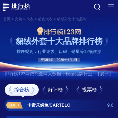
>
>
>
>
首页
女装
大衣
貂皮大衣
貂绒外套十大品牌排行榜
貂绒外套十大品牌排行榜
排序规则：行业评级、口碑、销量等12项依据
更新时间：2026年4月1日
排行榜123网依托全网大数据，根据品牌行业评
【展开】
级、口碑、销量等12项指标依据，评选出了貂
绒外套十大品牌排行榜，前十名分别是卡帝乐
综合榜
好评榜
投票榜
鳄鱼/CARTELO、花花公子/PLAYBOY、罗
蒙/ROMON、雅鹿/yaloo、恒源祥、LISCN、凯
9.6
卡帝乐鳄鱼/CARTELO
TOP 1
撒/KAISER、墨徒/MOTU、太子