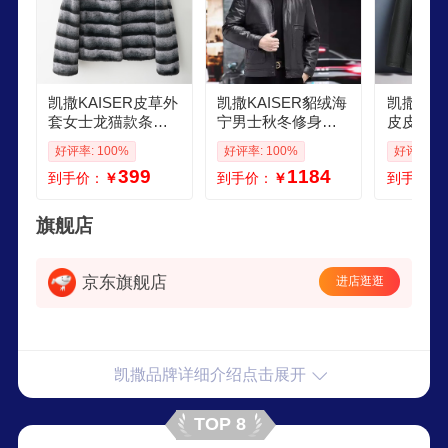
凯撒KAISER皮草外
凯撒KAISER貂绒海
凯撒KAI
套女士龙猫款条纹
宁男士秋冬修身皮
皮皮衣貂
仿貂绒撞色环保毛
衣牛皮翻领爸爸休
老年男士
好评率: 100%
好评率: 100%
好评率: 1
毛女装斗篷款冬装
闲春秋加绒加厚短
季牛皮加
399
1184
到手价：
￥
到手价：
￥
到手价：
黑灰L
款外套 貂绒内胆棕
爸外套 
咖色貂绒毛领 M 80
皮貂绒内
90
95110斤
旗舰店
京东旗舰店
进店逛逛
凯撒品牌详细介绍点击展开
TOP 8