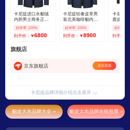
卡尼提进口水貂绒
卡尼提轻奢皮草男
卡尼提新
内胆男士商务正装
装北美咖啡貂内胆
鹿皮男士
中年款貂皮毛一体
立领尼克服外套真
绒内胆貂
好评率: 100%
好评率: 100%
好评率: 1
中年爸爸款保暖外
皮水貂皮大衣 藏青
皮皮大衣
6800
8900
到手价：
￥
到手价：
￥
到手价：
套 藏蓝色进口貂绒
色北美咖啡色貂内
黑色水貂
貂绒袖里 L
胆貂绒袖里 L
绒袖里 2
旗舰店
京东旗舰店
进店逛逛
卡尼提品牌详细介绍点击展开
貂皮大衣品牌大全 >
貂皮大衣品牌在线投票 >