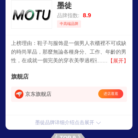
墨徒
8.9
品牌指数:
中高端品牌
上榜理由：鞋子与服饰是一個男人衣櫃裡不可或缺
的時尚單品，那麼無論各種身分、工作、年齡的男
性，在成就一個完美的穿衣美學過程裡，一雙優質
【展开】
的好鞋，在整體造型上絕對有畫龍點睛的效果。
旗舰店
MOTU轻奢名品悉心滿足了每一位優雅紳士的需
求，都能靈巧地融入每天的穿搭日常。
京东旗舰店
进店逛逛
墨徒品牌详细介绍点击展开
TOP 9