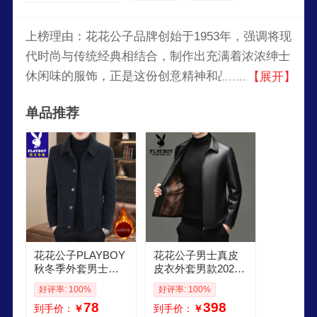
上榜理由：花花公子品牌创始于1953年，强调将现
代时尚与传统经典相结合，制作出充满着浓浓绅士
休闲味的服饰，正是这份创意精神和品质生活的独
【展开】
到理解，成就了花花公子的灿烂今天和充满想象的
单品推荐
明天。主要产品有内衣、休闲裤、牛仔裤、卫衣、
夹克。
花花公子PLAYBOY
花花公子男士真皮
秋冬季外套男士夹
皮衣外套男款2025
克潮流金貂绒呢子
新款加绒加厚貂绒
好评率: 100%
好评率: 100%
男装冬装高端休闲
内胆爸爸海宁夹克
78
398
到手价：
￥
到手价：
￥
短款毛呢大衣 2489
商务 25807黑色翻