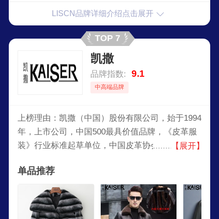
LISCN品牌详细介绍点击展开
TOP 7
凯撒
9.1
品牌指数:
中高端品牌
上榜理由：凯撒（中国）股份有限公司，始于1994
年，上市公司，中国500最具价值品牌，《皮革服
装》行业标准起草单位，中国皮革协会副理事长单
【展开】
位，集科、工、贸于一体的国际服装服饰集团，在
单品推荐
国内享有“中国真皮衣王”的美誉。