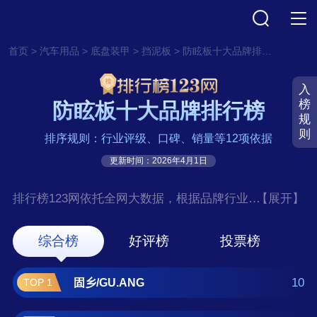
>
>
>
>
首页
汽车用品
底盘装甲
挡泥板
防眩板十大品牌排行榜
入
榜
防眩板十大品牌排行榜
规
则
排序规则：行业评级、口碑、销量等12项依据
更新时间：2026年4月1日
排行榜123网依托全网大数据，根据品牌行业评
【展开】
级、口碑、销量等12项指标依据，评选出了防
眩板十大品牌排行榜，前十名分别是固
综合榜
好评榜
投票榜
乡/GU.ANG、鼎红/DH、京采无忧、立采、齐
鲁安然/QL、百舸、铂特体 。如果您正在查找
10
固乡/GU.ANG
TOP 1
防眩板什么牌子好？那么本防眩板十大品牌榜