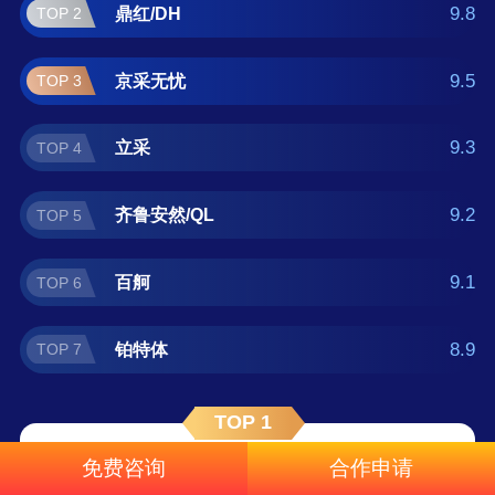
单可供您作为选购参考，我们致力于用最真实
9.8
鼎红/DH
TOP 2
的数据提供防眩板品牌推荐，让您选得放心。
(榜单每月更新一次)
9.5
京采无忧
TOP 3
9.3
立采
TOP 4
9.2
齐鲁安然/QL
TOP 5
9.1
百舸
TOP 6
8.9
铂特体
TOP 7
TOP 1
固乡
免费咨询
合作申请