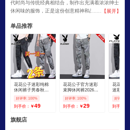
代时尚与传统经典相结合，制作出充满着浓浓绅士
休闲味的服饰，正是这份创意精神和品质生活的独
【展开】
到理解，成就了花花公子的灿烂今天和充满想象的
单品推荐
明天。主要产品有内衣、休闲裤、牛仔裤、卫衣、
夹克。
花花公子迷彩纯棉
花花公子官方迷彩
花花公子P
休闲裤子男春秋新
束脚休闲裤2026春
迷彩冰丝
款2026年系带束脚
秋新款运动弹力束
夏季薄款
好评率: 100%
好评率: 100%
好评率: 1
长裤薄款弹力工装
脚裤工装裤耐磨长
裤潮流春
49
29
到手价：
￥
到手价：
￥
到手价：
裤男 迷彩束脚裤黑
裤子 灰色 727迷彩
休闲长裤
色灰色两件装 5XL
裤单件 3XL 150165
束脚裤黑
斤
件装 M
旗舰店