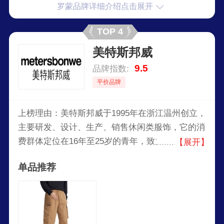
罗蒙品牌详细介绍点击展开
TOP 4
美特斯邦威
9.5
品牌指数:
平价品牌
上榜理由：美特斯邦威于1995年在浙江温州创立，
主要研发、设计、生产、销售休闲类服饰，它的消
费群体定位在16年至25岁的青年，致力于打造“一
【展开】
个年轻活力的领导品牌，流行时尚的产品，大众化
单品推荐
的价格”，建立起充满青春活力和富有个性时尚的
品牌形象，公司旗下有多个品牌，主要经营模式
为“生产外包、直营销售与特许经营相结合”。2008
年在深圳证交所上市。