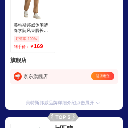
美特斯邦威休闲裤
春学院风束脚长裤
男休闲工装裤哈伦
好评率: 100%
小脚长裤潮 迷彩印
169
到手价：
￥
花 L 175 80A
旗舰店
京东旗舰店
进店逛逛
美特斯邦威品牌详细介绍点击展开
TOP 5