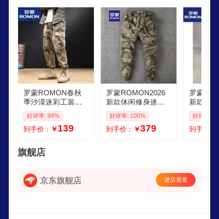
酒店、地产开发、国际贸易等多个领域的大型跨国
企业。
罗蒙ROMON春秋
罗蒙ROMON2026
罗蒙RO
季沙漠迷彩工装裤
新款休闲修身迷彩
新款迷彩
男军旅风束脚宽松
束脚裤小脚裤男士
宽松休闲
好评率: 99%
好评率: 100%
好评率: 1
耐磨休闲运动战术
休闲百搭舒适长裤
版潮流修
139
379
到手价：
￥
到手价：
￥
到手价：
裤子 沙漠束脚迷彩
男 沙迷彩加绒 175
装裤新品
裤高质量 M 建议90
D 加厚 S
0015 28
110斤
旗舰店
京东旗舰店
进店逛逛