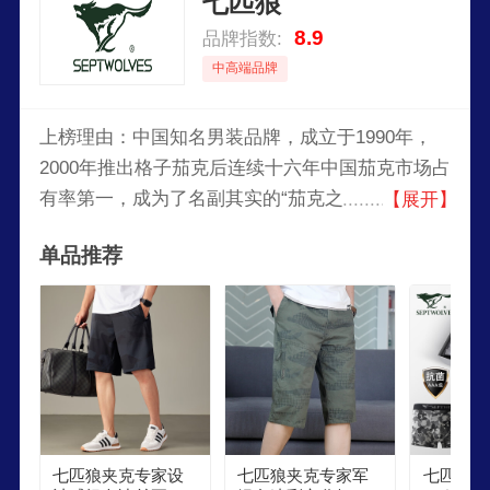
七匹狼
8.9
品牌指数:
中高端品牌
上榜理由：中国知名男装品牌，成立于1990年，
2000年推出格子茄克后连续十六年中国茄克市场占
有率第一，成为了名副其实的“茄克之王”，七匹狼
【展开】
率先在行业内提出了“男人不只一面”的品牌文化经
单品推荐
营理论，以“品格男装”凸显国际化和中西兼容的文
化格调，在2019年获评了艾媒金榜
(iiMediaRanking)发布的《2019中国国产服装品牌
排行榜》TOP10。
七匹狼夹克专家设
七匹狼夹克专家军
七匹狼SE