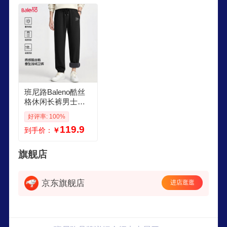
班尼路Baleno酷丝
格休闲长裤男士秋
冬季奥粒绒舒适锁
好评率: 100%
温聚热御寒简约百
119.9
到手价：
￥
搭束脚裤 奥粒绒黑J
PB迷彩字母 M
旗舰店
京东旗舰店
进店逛逛