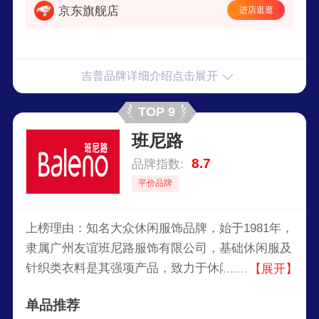
京东旗舰店
进店逛逛
吉普品牌详细介绍点击展开
TOP 9
班尼路
8.7
品牌指数:
平价品牌
上榜理由：知名大众休闲服饰品牌，始于1981年，
隶属广州友谊班尼路服饰有限公司，基础休闲服及
针织类衣料是其强项产品，致力于休闲服及针织类
【展开】
衣料的设计、生产、经营的企业，是国内休闲装行
单品推荐
业较具竞争力和潜力企业。