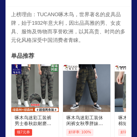
上榜理由：TUCANO啄木鸟，世界著名的皮具品
牌，始于1932年意大利，因出品高雅的男、女皮
具、服饰及饰物而享誉欧洲，以其高贵、时尚的多
元化风格深受中国消费者青睐。
单品推荐
啄木鸟迷彩工装裤
啄木鸟迷彩工装休
啄木鸟迷
男士春秋款耐磨耐
闲裤女秋季胖妹妹
棉短裤男
穿抗撕裂工装裤子
宽松洋气长裤高腰
滩裤夏季
领7元券
好评率: 100%
好评率: 1
建筑工厂工地劳保
显瘦直筒束脚裤 迷
链口袋宽