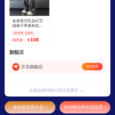
金盾美式扎染灯芯
绒裤子男春秋款潮
牌炸街痞帅工装裤hi
好评率: 100%
phop宽松阔腿裤 迷
108
到手价：
￥
彩黑色 M
旗舰店
京东旗舰店
进店逛逛
金盾品牌详细介绍点击展开
休闲裤品牌大全 >
休闲裤品牌在线投票 >