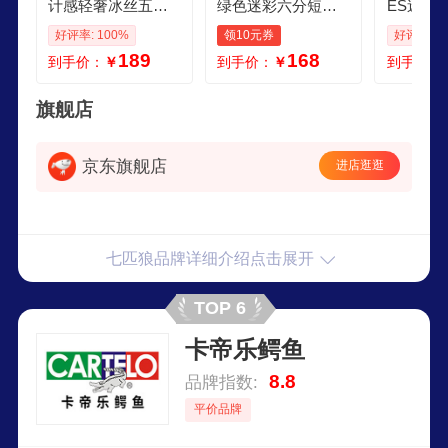
计感轻奢冰丝五分
绿色迷彩六分短裤
ES迷彩
裤男士2026新款夏
男士2025新款百搭
角裤弹力
好评率: 100%
领10元券
好评率: 1
季外穿迷彩宽松中
全棉大裤衩子外穿
迷纯棉四
189
168
到手价：
￥
到手价：
￥
到手价：
裤休闲短 格纹 M 90
休闲七分裤 军绿色
款 弹力棉
110斤左右
XL
旗舰店
京东旗舰店
进店逛逛
七匹狼品牌详细介绍点击展开
TOP 6
卡帝乐鳄鱼
8.8
品牌指数:
平价品牌