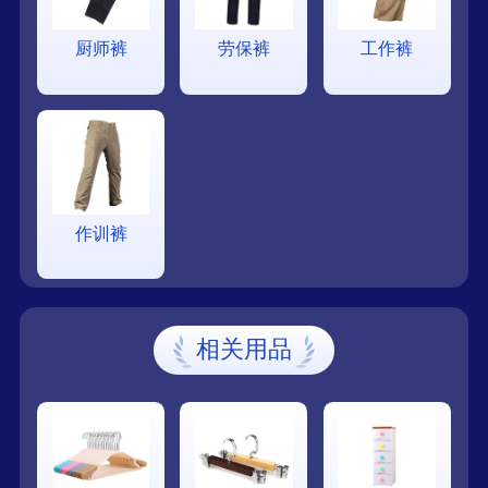
厨师裤
劳保裤
工作裤
作训裤
相关用品