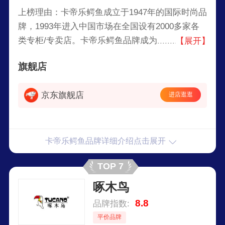
上榜理由：卡帝乐鳄鱼成立于1947年的国际时尚品
牌，1993年进入中国市场在全国设有2000多家各
类专柜/专卖店。卡帝乐鳄鱼品牌成为极少数私人
【展开】
机构拥有的国际品牌之一，享誉国际市场作为一个
旗舰店
成功品牌，逐渐成为世界时尚领导者。
京东旗舰店
进店逛逛
卡帝乐鳄鱼品牌详细介绍点击展开
TOP 7
啄木鸟
8.8
品牌指数:
平价品牌