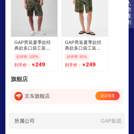
费者选为4星级优秀企业，可见其在消费者心目中
入
的地位。
榜
规
则
GAP男装夏季款经
GAP男装夏季款经
典款多口袋工装中
典款多口袋工装中
腰短裤休闲裤美版7
腰短裤休闲裤美版7
好评率: 100%
好评率: 95%
03768 迷彩色 29 17
03768 迷彩色 32 17
249
249
到手价：
￥
到手价：
￥
572A亚洲码29美码
584A亚洲码33美码
旗舰店
京东旗舰店
进店逛逛
所属公司
GAP集团