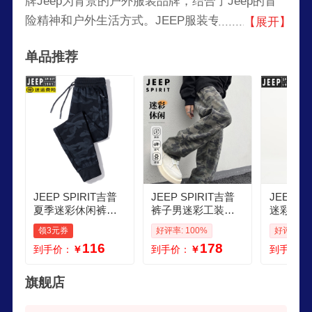
牌Jeep为背景的户外服装品牌，结合了Jeep的冒
险精神和户外生活方式。JEEP服装专注于设计高
【展开】
质量的户外装备和服饰，涵盖了从户外运动到日常
单品推荐
休闲的多种风格。品牌通过其功能性、耐用性和经
典的设计风格，吸引了大量户外运动爱好者和时尚
追求者。
JEEP SPIRIT吉普
JEEP SPIRIT吉普
JEEP S
夏季迷彩休闲裤男
裤子男迷彩工装休
迷彩裤男
棉质运动裤春秋宽
闲裤男士春夏季直
宽松通勤
领3元券
好评率: 100%
好评率: 1
松加肥加大码直筒
筒阔腿高端潮牌美
步登山越
116
178
到手价：
￥
到手价：
￥
到手价：
长裤男 迷彩黑夏款
式长裤
战术裤 M
2XL
旗舰店