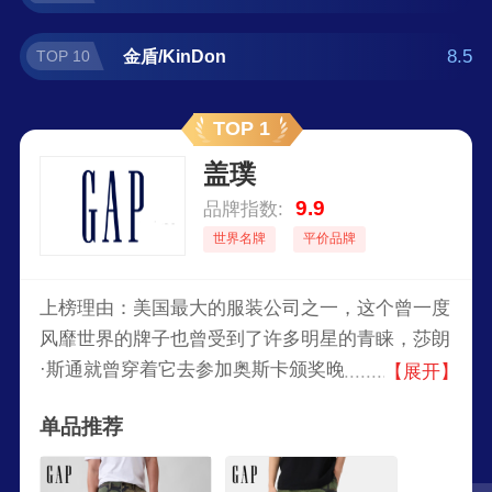
8.5
金盾/KinDon
TOP 10
TOP 1
盖璞
9.9
品牌指数:
世界名牌
平价品牌
上榜理由：美国最大的服装公司之一，这个曾一度
风靡世界的牌子也曾受到了许多明星的青睐，莎朗
·斯通就曾穿着它去参加奥斯卡颁奖晚会，GAP的
【展开】
价格合理，样式简单，深受美国大众喜爱，它完美
单品推荐
契合了美国普通大众对时尚、简洁、大方、休闲的
要求，2001年，在满分为5星的评估中，GAP被消