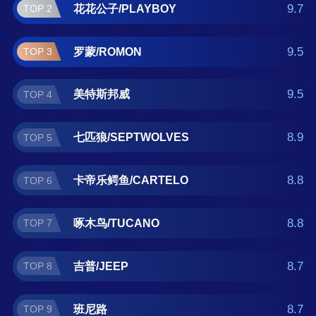
啄木鸟/TUCANO、吉普/JEEP、班尼路、金
9.7
花花公子/PLAYBOY
TOP 2
盾/KinDon 。如果您正在查找迷彩军裤什么牌
子好？那么本迷彩军裤十大品牌榜单可供您作
9.5
罗蒙/ROMON
TOP 3
为选购参考，我们致力于用最真实的数据提供
迷彩军裤品牌推荐，让您选得放心。(榜单每月
9.5
美特斯邦威
TOP 4
更新一次)
8.9
七匹狼/SEPTWOLVES
TOP 5
8.8
卡帝乐鳄鱼/CARTELO
TOP 6
8.8
啄木鸟/TUCANO
TOP 7
8.7
吉普/JEEP
TOP 8
8.7
班尼路
TOP 9