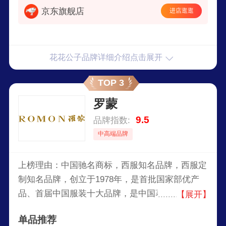
京东旗舰店
进店逛逛
花花公子品牌详细介绍点击展开
TOP 3
罗蒙
9.5
品牌指数:
中高端品牌
上榜理由：中国驰名商标，西服知名品牌，西服定
制知名品牌，创立于1978年，是首批国家部优产
品、首届中国服装十大品牌，是中国著名的服装企
【展开】
业，罗蒙集团以设计、生产、销售中高档西服、衬
单品推荐
衫及系列服饰起家，现已发展成涉足服饰、乐园、