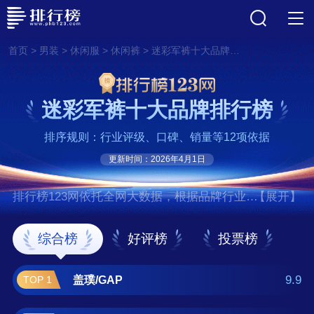
>
>
>
>
首页
男装
休闲服
休闲裤
迷彩军裤十大品牌排行榜
迷彩军裤十大品牌排行榜
排序规则：行业评级、口碑、销量等12项依据
更新时间：2026年4月1日
排行榜123网依托全网大数据，根据品牌行业评
【展开】
级、口碑、销量等12项指标依据，评选出了迷
彩军裤十大品牌排行榜，前十名分别是盖
综合榜
好评榜
投票榜
璞/GAP、花花公子/PLAYBOY、罗
蒙/ROMON、美特斯邦威、七匹
9.9
盖璞/GAP
TOP 1
狼/SEPTWOLVES、卡帝乐鳄鱼/CARTELO、