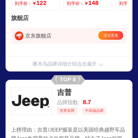
122
148
到手价：
￥
到手价：
￥
到手价：
裤 绿森林涤棉裤子2
彩色 M建议95120斤
裤 520军
条 裆部加强 165M
建议90110斤
旗舰店
京东旗舰店
进店逛逛
啄木鸟品牌详细介绍点击展开
TOP 8
吉普
8.7
品牌指数:
世界名牌
中高端品牌
上榜理由：吉普/JEEP服装是以美国经典越野车品