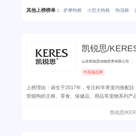
盖宠物食品、宠物娱乐、宠物服装、宠物医疗保健
其他上榜榜单：
萨摩狗粮
小型犬狗粮
狗湿粮
凯锐思/KERE
山东凯锐思动物营养有限公司
|
中高端品牌
上榜理由：诞生于2017年，专注科学养宠均衡配
营猫狗的主粮、零食、保健品、用品等宠物系列产
凯锐思/KE