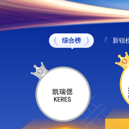
综合榜
新锐