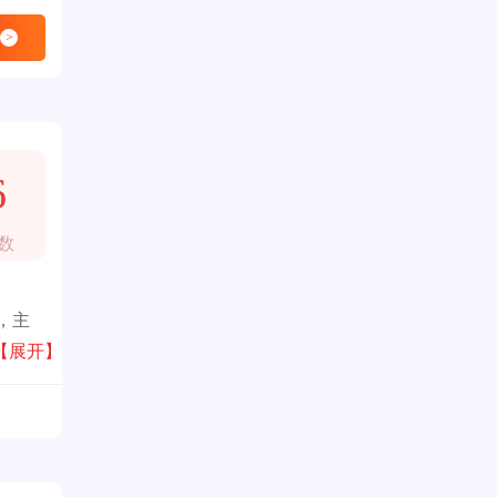
>
6
数
，主
【展开】