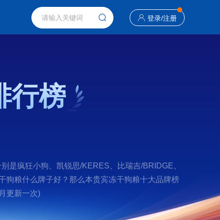
登录
/
注册
排行榜
疯狂小狗、凯锐思/KERES、比瑞吉/BRIDGE、
查找贵宾冻干狗粮什么牌子好？那么本贵宾冻干狗粮十大品牌榜
月更新一次)