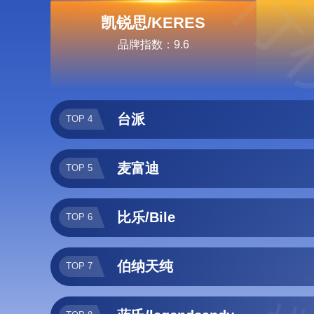
排行
凯锐思/KERES
品牌指数：9.6
台派
TOP 4
麦富迪
TOP 5
比乐/Bile
TOP 6
伯纳天纯
TOP 7