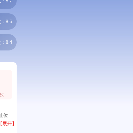
：8.7
：8.6
：8.4
0
数
址位
为宠友
【展开】
产品涵