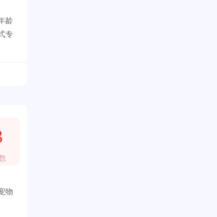
年龄
式专
3
数
宠物