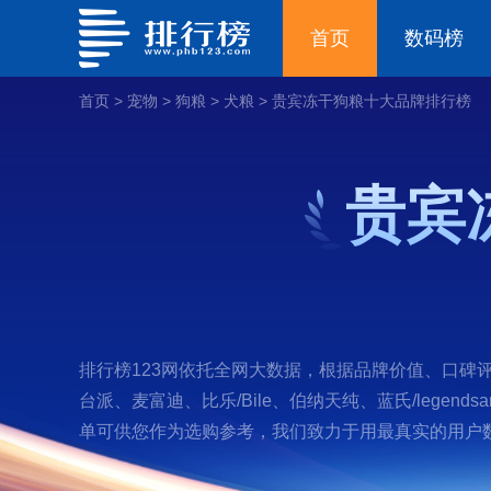
首页
数码榜
首页
>
宠物
>
狗粮
>
犬粮
>
贵宾冻干狗粮十大品牌排行榜
贵宾
排行榜123网依托全网大数据，根据品牌价值、口碑评
台派、麦富迪、比乐/Bile、伯纳天纯、蓝氏/lege
单可供您作为选购参考，我们致力于用最真实的用户数