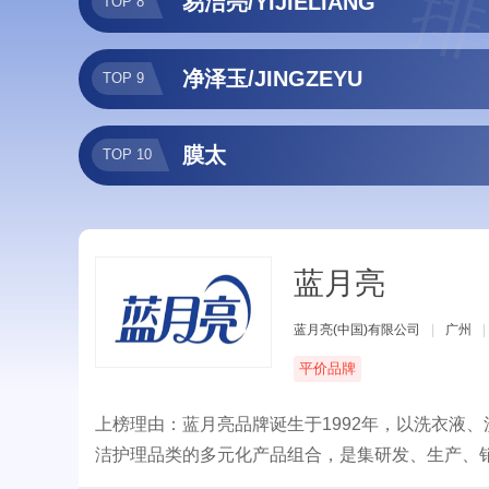
排
易洁亮/YIJIELIANG
TOP 8
净泽玉/JINGZEYU
TOP 9
膜太
TOP 10
蓝月亮
蓝月亮(中国)有限公司
|
广州
|
平价品牌
上榜理由：蓝月亮品牌诞生于1992年，以洗衣液
洁护理品类的多元化产品组合，是集研发、生产、