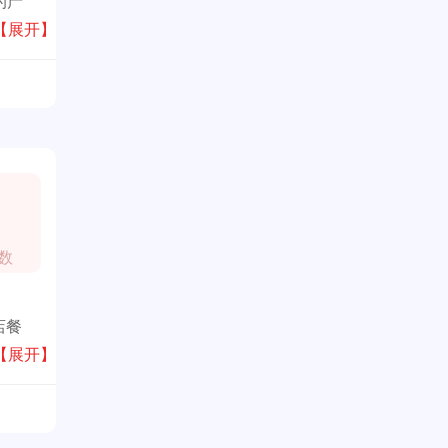
的产
广受全
【展开】
数
店餐
公共场
【展开】