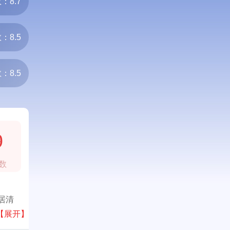
：8.7
：8.5
：8.5
9
数
居清
【展开】