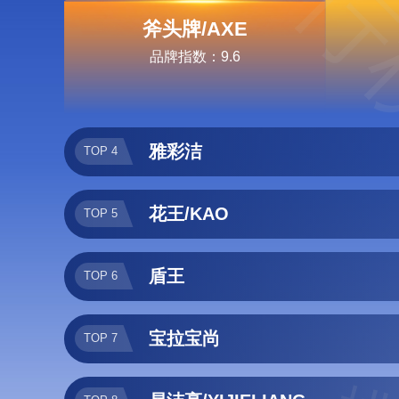
排行
斧头牌/AXE
品牌指数：9.6
雅彩洁
TOP 4
花王/KAO
TOP 5
盾王
TOP 6
宝拉宝尚
TOP 7