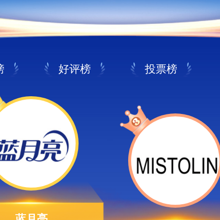
榜
好评榜
投票榜
蓝月亮