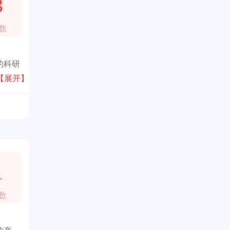
3
数
的科研
养护、
【展开】
1
数