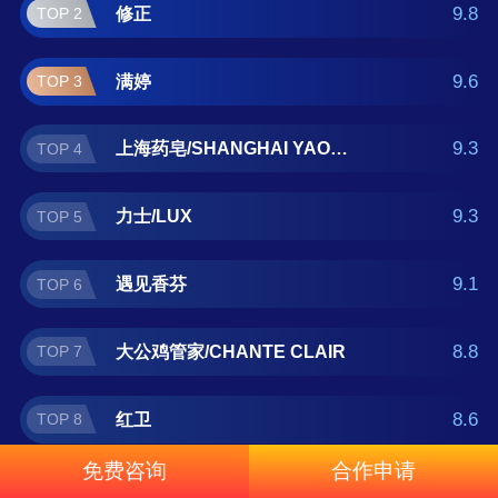
洁皂什么牌子好？那么本清洁皂十大品牌榜单
9.8
修正
TOP 2
可供您作为选购参考，我们致力于用最真实的
数据提供清洁皂品牌推荐，让您选得放心。(榜
9.6
满婷
TOP 3
单每月更新一次)
9.3
上海药皂/SHANGHAI YAOZAO
TOP 4
9.3
力士/LUX
TOP 5
9.1
遇见香芬
TOP 6
8.8
大公鸡管家/CHANTE CLAIR
TOP 7
8.6
红卫
TOP 8
免费咨询
合作申请
8.4
绿色溪谷
TOP 9