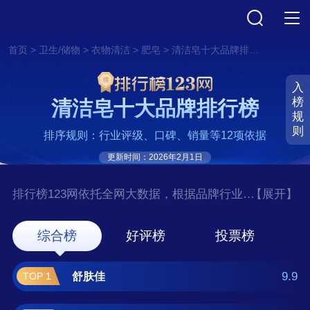
>
>
>
>
首页
卫生/储物
衣物清洁
肥皂
清洁皂十大品牌排行榜
入
榜
清洁皂十大品牌排行榜
规
则
排序规则：行业评级、口碑、销量等12项依据
更新时间：2026年2月1日
排行榜123网依托全网大数据，根据品牌行业评
【展开】
级、口碑、销量等12项指标依据，评选出了清
洁皂十大品牌排行榜，前十名分别是舒肤佳、
综合榜
好评榜
投票榜
修正、满婷、上海药皂/SHANGHAI YAOZAO、
力士/LUX、遇见香芬、大公鸡管家/CHANTE
9.9
舒肤佳
TOP 1
CLAIR、红卫、绿色溪谷 。如果您正在查找清