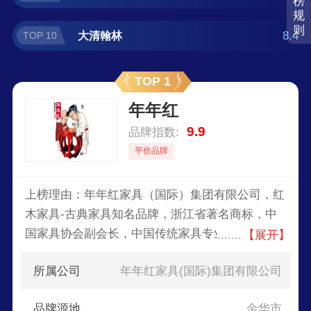
榜
规
则
8.4
大清翰林
TOP 10
TOP 1
年年红
9.9
品牌指数:
平价品牌
上榜理由：年年红家具（国际）集团有限公司，红
木家具-古典家具知名品牌，浙江省著名商标，中
国家具协会副会长，中国传统家具专业委员会主
【展开】
席，中国红木家具国家标准主要起草单位，中国较
所属公司
年年红家具(国际)集团有限公司
大的中式名贵硬木家具研发与生产基地之一。
品牌源地
金华市