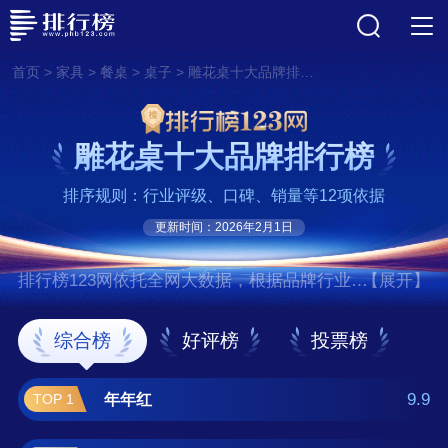
>
>
>
>
首页
家具
餐桌
桌子
雕花桌十大品牌排行榜
雕花桌十大品牌排行榜
排序规则：行业评级、口碑、销量等12项依据
更新时间：2026年2月1日
排行榜123网依托全网大数据，根据品牌行业评
【展开】
级、口碑、销量等12项指标依据，评选出了雕
花桌十大品牌排行榜，前十名分别是年年红、
综合榜
好评榜
投票榜
美联/MEILUEN、巧夺天工、友联为家、明堂红
木、元亨利、伍氏兴隆、龙顺成、本
9.9
年年红
TOP 1
素/bensu、大清翰林 。如果您正在查找雕花桌