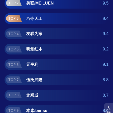
什么牌子好？那么本雕花桌十大品牌榜单可供
9.5
美联/MEILUEN
TOP 2
您作为选购参考，我们致力于用最真实的数据
提供雕花桌品牌推荐，让您选得放心。(榜单每
9.4
巧夺天工
TOP 3
月更新一次)
9.4
友联为家
TOP 4
9.2
明堂红木
TOP 5
9.1
元亨利
TOP 6
8.8
伍氏兴隆
TOP 7
8.7
龙顺成
TOP 8
入
8.6
本素/bensu
TOP 9