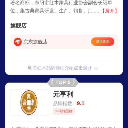
著名商标，东阳市红木家具行业协会副会长级单
位，集古典家具研发、生产、销售、服务为一体的
【展开】
大型家居制造企业，品牌严选上等国标红木，以地
旗舰店
道东阳木雕技艺，继承中式家具神韵，海纳东方美
学，打造足以传家的有灵之物。
京东旗舰店
进店逛逛
明堂红木品牌详细介绍点击展开
TOP 6
元亨利
9.1
品牌指数:
中高端品牌