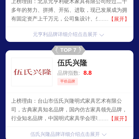
上榜理由：北京元亨利硬木家具有限公司经过二十
多年的努力、拼搏、开拓、进取，现已发展成为拥
有固定资产上千万元，公司集设计、生产、销售、
【展开】
服务为一体专业生产仿明清古典硬木家具的综合型
元亨利品牌详细介绍点击展开
企业，下属元亨利中式装饰公司也于2001年挂牌营
业。
TOP 7
伍氏兴隆
8.8
品牌指数:
平价品牌
上榜理由：台山市伍氏兴隆明式家具艺术有限公
司，古典家具知名品牌，国内仿古家具领先品牌，
行业知名品牌，中国明式家具学会理事，广东省家
【展开】
具协会副会长，专业从事高仿明清紫檀、黄花梨等
伍氏兴隆品牌详细介绍点击展开
珍贵的红木家具为主的生产企业。