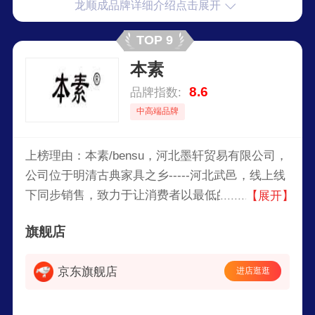
龙顺成品牌详细介绍点击展开
TOP 9
本素
8.6
品牌指数:
中高端品牌
上榜理由：本素/bensu，河北墨轩贸易有限公司，
公司位于明清古典家具之乡-----河北武邑，线上线
下同步销售，致力于让消费者以最低的价格买到更
【展开】
高贵、典雅、更结实的家具。主营明清实木仿古家
旗舰店
具，花台、花架、供桌等产品。
京东旗舰店
进店逛逛