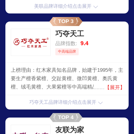
美联品牌详细介绍点击展开
业。
TOP 3
巧夺天工
9.4
品牌指数:
中高端品牌
上榜理由：红木家具知名品牌，始建于1995年，主
要生产檀香紫檀、交趾黄檀、微凹黄檀、奥氏黄
檀、绒毛黄檀、大果紫檀等中高端精品红木家具。
【展开】
2015年，巧夺天工红木文化博物馆正式建成对外开
巧夺天工品牌详细介绍点击展开
放，使用面积达26000平方米，气势恢宏，儒雅大
气，充满历史底蕴。
TOP 4
友联为家