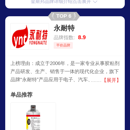
金斯邦品牌详细介绍点击展开
TOP 6
永耐特
8.9
品牌指数:
平价品牌
上榜理由：成立于2006年，是一家专业从事胶粘剂
产品研发、生产、销售于一体的现代化企业，旗下
品牌“永耐特”产品应用于电子、汽车、航空航天、
【展开】
机械制造、医疗设备等以及多个通用工业领域。旗
单品推荐
下专营快干胶、补鞋胶、螺纹胶、处理剂等。