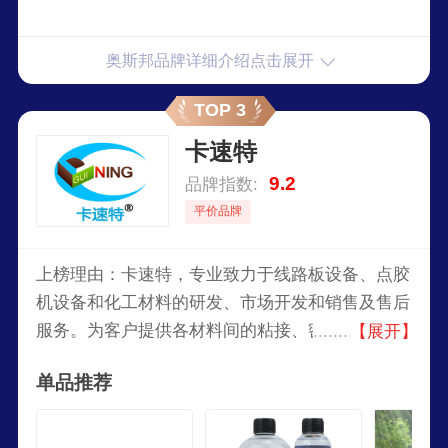
奥斯邦品牌详细介绍点击展开
TOP 3
卡速特
9.2
品牌指数:
平价品牌
上榜理由：卡速特，专业致力于线路板设备、点胶
机设备和化工材料的研发、市场开发和销售及售后
服务。为客户提供各材料间的粘接、密封灌封及电
【展开】
子封装技术、解决方案、服务于汽车零部件、电
单品推荐
子、半导体、LED、太阳能、机械、办公设备、手
工艺制作、家电等先进制造业，在业界具有优秀的
口碑和知名度。