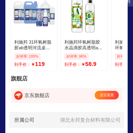
则
利施邦 31环氧树脂
利施邦环氧树脂胶
利施邦水
胶ab透明河流桌工
水晶滴胶高透明ab
环氧树脂a
艺品树脂胶水diy手
胶diy手工标本网红
y烟灰缸
好评率: 100%
好评率: 96%
好评率: 9
工标本水晶滴胶
河流桌模具手工胶
清宝石胶
119
58.9
到手价：
￥
到手价：
￥
到手价：
萌新套装600g6瓶闪
水晶滴胶3
粉4模具
包
旗舰店
京东旗舰店
进店逛逛
所属公司
湖北永邦复合材料有限公司