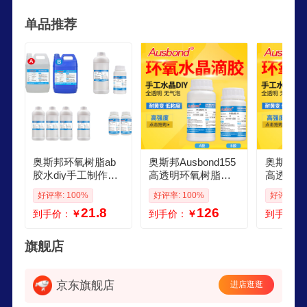
封、润滑、清洁、保护及维修等领域，为客户提供
单品推荐
全方面的解决方案。
奥斯邦环氧树脂ab
奥斯邦Ausbond155
奥斯邦Aus
胶水diy手工制作材
高透明环氧树脂水
高透明环
料软胶高硬透明超
晶滴胶DIY工艺品饰
晶滴胶D
好评率: 100%
好评率: 100%
好评率: 1
清河流桌水晶滴胶 1
品地面桌子玻璃琥
品地面桌
21.8
126
到手价：
￥
到手价：
￥
到手价：
55高透明水晶滴胶
珀 高透明水晶滴胶
珀 高透
硬胶200克
硬胶1公斤
硬胶1公
旗舰店
京东旗舰店
进店逛逛