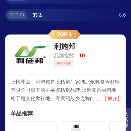
8.6
彩弘
TOP 10
TOP 1
利施邦
10
品牌指数:
平价品牌
上榜理由：利施邦是胶粘剂厂家湖北永邦复合材料
有限公司旗下的主要胶粘剂品牌,永邦复合材料地
处于楚文化发祥地、有黄鹤故乡之称的武汉市,是
【展开】
一家集胶粘剂研发、生产、销售为一体的综合型公
单品推荐
入
司。
榜
规