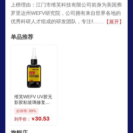
上榜理由：江门市维芙科技有限公司前身为美国弗
罗里达州WEFV研究院，公司拥有来自世界各地的
优秀科研人才组成的研发团队，专注研究家装化学
【展开】
领域。沉淀了雄厚的家装化学产核心技术，致力给
单品推荐
人们提供美观、耐用、环保的家装产品。品牌主要
研究家装美缝系列产品，家装瓷砖背胶，家装防水
以及家用胶粘剂等环保家居化学用品。
维芙WEFV UV胶无
影胶粘玻璃修复滴
胶茶几金属奖杯粘
好评率: 99%
合剂专用无痕胶水
30.53
到手价：
￥
旗舰店