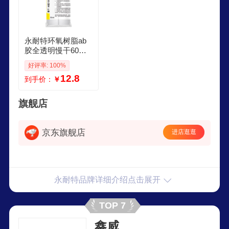
永耐特环氧树脂ab
胶全透明慢干60分
钟固化粘玻璃亚克
好评率: 100%
力水晶金属塑料亚
12.8
到手价：
￥
克力瓷砖专用强力
滴胶焊接 环氧树脂
AB胶1007慢干 1支
旗舰店
装送工具
京东旗舰店
进店逛逛
永耐特品牌详细介绍点击展开
TOP 7
鑫威