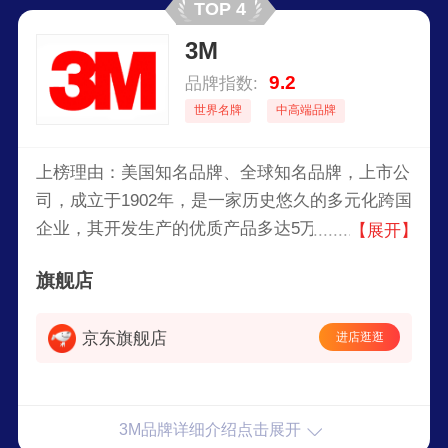
TOP 4
3M
9.2
品牌指数:
世界名牌
中高端品牌
上榜理由：美国知名品牌、全球知名品牌，上市公
司，成立于1902年，是一家历史悠久的多元化跨国
企业，其开发生产的优质产品多达5万种，公司业
【展开】
务方向包括通信、交通、工业、汽车、航天、航
旗舰店
空、电子、电气、医疗、建筑、文教办公及日用消
费等诸多领域。
京东旗舰店
进店逛逛
3M品牌详细介绍点击展开