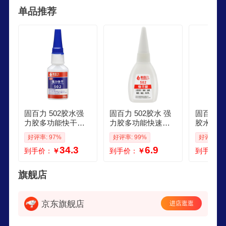
单品推荐
批专业从事胶剂研发技术人才，并引进多台进口高
精密测试仪器，现有ABS胶水、PP胶水、金属胶
水、橡胶胶水、硅胶胶水，还研发生产出多种难粘
接材料专用胶水。
固百力 502胶水强
固百力 502胶水 强
固百力GUB
力胶多功能快干胶
力胶多功能快速粘
胶水强力
透明粘鞋子金属玻
合万能可粘鞋子塑
塑料胶铝
好评率: 97%
好评率: 99%
好评率: 1
璃陶瓷瞬干胶 502
料金属亚克力陶瓷 5
金属木材
34.3
6.9
到手价：
￥
到手价：
￥
到手价：
胶水20g 10支滴胶
02胶水1瓶送滴胶管
能瞬间胶 
管
瓶送滴胶
旗舰店
京东旗舰店
进店逛逛