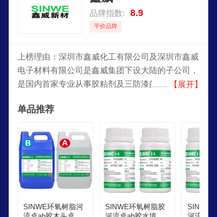
8.9
品牌指数:
平价品牌
上榜理由：深圳市鑫威化工有限公司及深圳市鑫威
电子材料有限公司是鑫威集团下设大陆的子公司，
是国内首家专业从事胶粘剂及三防漆的高新技术企
【展开】
业，也是国内最专业、最具竞争力的胶粘剂及三防
单品推荐
漆供应商之一，自成立以来一直致力为客户提供高
附加价值的胶粘、三防解决方案。
SINWE环氧树脂河
SINWE环氧树脂胶
SINW
流桌ab胶木头桌面
河流桌ab胶水填充
河流桌a