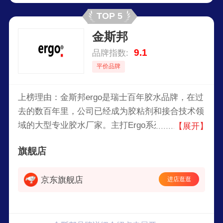
TOP 5
金斯邦
9.1
品牌指数:
平价品牌
上榜理由：金斯邦ergo是瑞士百年胶水品牌，在过
去的数百年里，公司已经成为胶粘剂和接合技术领
域的大型专业胶水厂家。主打Ergo系列快干胶、环
【展开】
氧树脂、厌氧胶等，广泛应用于工业、家庭，以创
旗舰店
新科技确保强力持久粘接。
京东旗舰店
进店逛逛