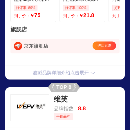
茶几桌子工艺品灌
灌注胶液体灌封胶
椅木填充
好评率: 89%
好评率: 100%
好评率: 1
封胶快干水晶滴胶
慢干水晶滴胶超硬
封胶快干
75
21.8
到手价：
￥
到手价：
￥
到手价：
水 高透明水晶滴胶
高硬度透明手工diy
高硬度透
硬胶1KG
饰品防水材料模具
材料标本
滴塑软胶 高透明水
滴塑软胶
旗舰店
晶滴胶硬胶200克
晶滴胶硬
京东旗舰店
进店逛逛
鑫威品牌详细介绍点击展开
TOP 8
维芙
8.8
品牌指数:
平价品牌