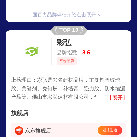
固百力品牌详细介绍点击展开
TOP 10
彩弘
8.6
品牌指数:
平价品牌
上榜理由：彩弘是知名建材品牌，主要销售玻璃
胶、美缝剂、免钉胶、补墙膏、强力胶、防水堵漏
产品等。佛山市彩弘建材有限公司，专注于辅料领
【展开】
域的研发，凭借科技实力突破行业瓶颈，致力为为
旗舰店
现代人提供高品质家居建材辅料产品，打造出缤纷
多彩时尚家装空间与品质生活态度。
京东旗舰店
进店逛逛