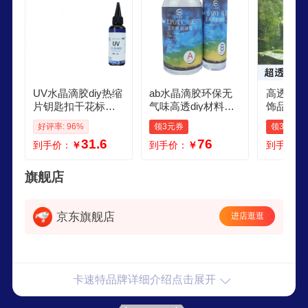
UV水晶滴胶diy热缩
ab水晶滴胶环保无
高透明水
片钥匙扣干花标本
气味高透diy材料河
饰品硬胶
面饰耳饰紫外线固
流桌晶瓷画封层干
脂胶ab
好评率: 96%
领3元券
领3元券
化树脂滴胶 无味升
花环氧滴胶 快干型
脂胶 超
31.6
76
到手价：
￥
到手价：
￥
到手价：
级稀款UV滴胶50克
高透水晶滴胶1千克
标本专用
海外款
旗舰店
京东旗舰店
进店逛逛
卡速特品牌详细介绍点击展开