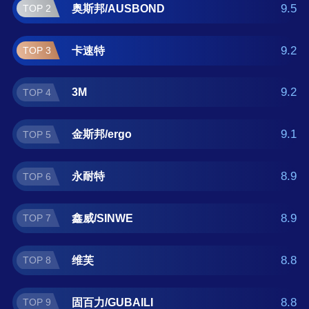
牌子好？那么本滴胶十大品牌榜单可供您作为
9.5
奥斯邦/AUSBOND
TOP 2
选购参考，我们致力于用最真实的数据提供滴
胶品牌推荐，让您选得放心。(榜单每月更新一
9.2
卡速特
TOP 3
次)
9.2
3M
TOP 4
9.1
金斯邦/ergo
TOP 5
8.9
永耐特
TOP 6
8.9
鑫威/SINWE
TOP 7
8.8
维芙
TOP 8
8.8
固百力/GUBAILI
TOP 9