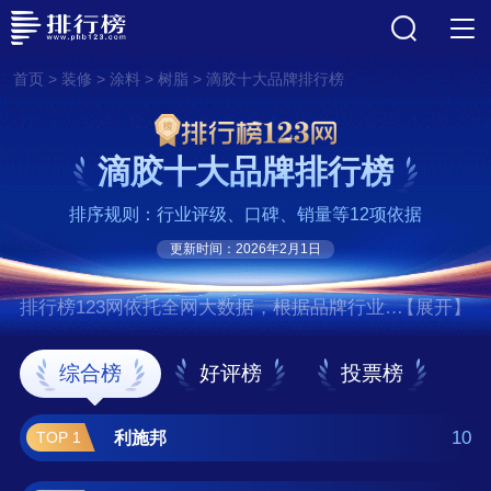
>
>
>
>
首页
装修
涂料
树脂
滴胶十大品牌排行榜
滴胶十大品牌排行榜
排序规则：行业评级、口碑、销量等12项依据
更新时间：2026年2月1日
排行榜123网依托全网大数据，根据品牌行业评
【展开】
级、口碑、销量等12项指标依据，评选出了滴
胶十大品牌排行榜，前十名分别是利施邦、奥
综合榜
好评榜
投票榜
斯邦/AUSBOND、卡速特、3M、金斯邦/ergo、
永耐特、鑫威/SINWE、维芙、固百
10
利施邦
TOP 1
力/GUBAILI、彩弘 。如果您正在查找滴胶什么