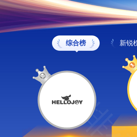
综合榜
新锐