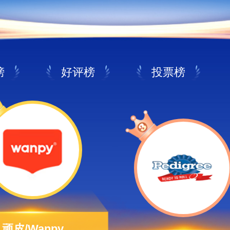
榜
好评榜
投票榜
顽皮/Wanpy