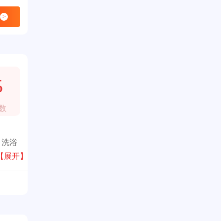
>
5
数
，洗浴
【展开】