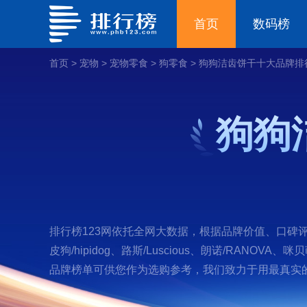
首页
数码榜
首页
>
宠物
>
宠物零食
>
狗零食
>
狗狗洁齿饼干十大品牌排
狗狗
排行榜123网依托全网大数据，根据品牌价值、口碑评价等
皮狗/hipidog、路斯/Luscious、朗诺/RA
品牌榜单可供您作为选购参考，我们致力于用最真实的