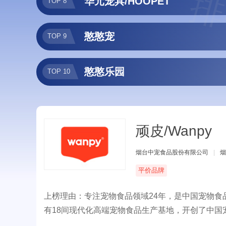
排
华元宠具/HOOPET
TOP 8
憨憨宠
TOP 9
憨憨乐园
TOP 10
顽皮/Wanpy
烟台中宠食品股份有限公司
|
烟
平价品牌
上榜理由：专注宠物食品领域24年，是中国宠物
有18间现代化高端宠物食品生产基地，开创了中
国家收购企业和品牌的先河。