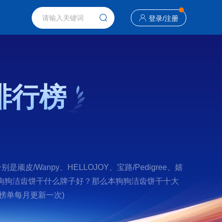
登录
/
注册
排行榜
anpy、HELLOJOY、宝路/Pedigree、嬉
您正在查找狗狗洁齿饼干什么牌子好？那么本狗狗洁齿饼干十大
榜单每月更新一次)