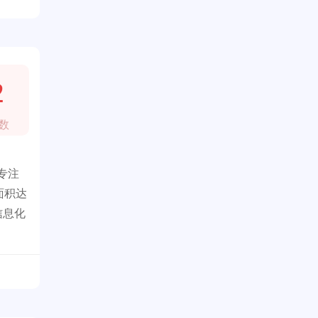
2
数
专注
面积达
信息化