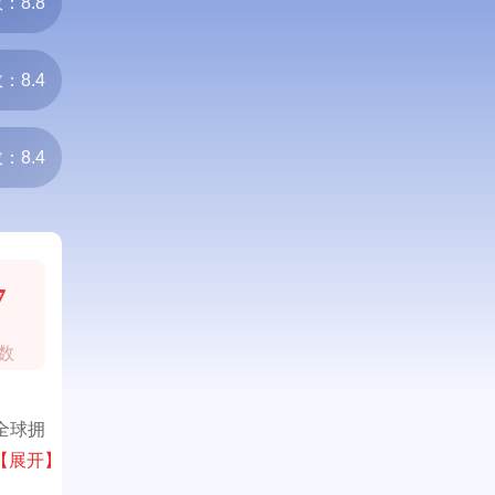
：8.8
：8.4
：8.4
7
数
全球拥
等发达
【展开】