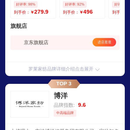
床垫单人床垫保护
被套被子枕套床单
件纯棉床
好评率: 98%
好评率: 92%
好评率: 9
罩隔脏垫床笠式12
床垫
床垫套 
279.9
496
到手价：
￥
到手价：
￥
到手价：
米床
逍遥灰 12
m200cm
旗舰店
京东旗舰店
进店逛逛
罗莱家纺品牌详细介绍点击展开
TOP 3
博洋
9.6
品牌指数:
中高端品牌