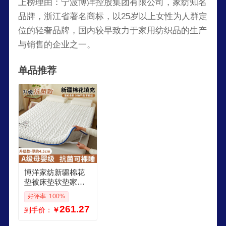
上榜理由：宁波博洋控股集团有限公司，家纺知名
品牌，浙江省著名商标，以25岁以上女性为人群定
位的轻奢品牌，国内较早致力于家用纺织品的生产
与销售的企业之一。
单品推荐
博洋家纺新疆棉花
垫被床垫软垫家用
褥子学生宿舍单人
好评率: 100%
床铺棉絮垫子 升级
261.27
到手价：
￥
棉花白A类防螨面料
厚度约4 已质检学生