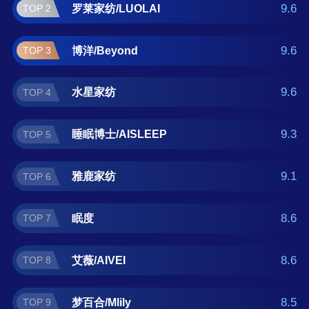
九洲鹿 。如果您正在查找单人床床垫什么牌子
9.6
罗莱家纺/LUOLAI
TOP 2
好？那么本单人床床垫十大品牌榜单可供您作
为选购参考，我们致力于用最真实的数据提供
9.6
博洋/Beyond
TOP 3
单人床床垫品牌推荐，让您选得放心。(榜单每
月更新一次)
9.6
水星家纺
TOP 4
9.3
睡眠博士/AISLEEP
TOP 5
9.1
雅鹿家纺
TOP 6
8.6
眠度
TOP 7
8.6
艾薇/AIVEI
TOP 8
8.5
梦百合/Mlily
TOP 9