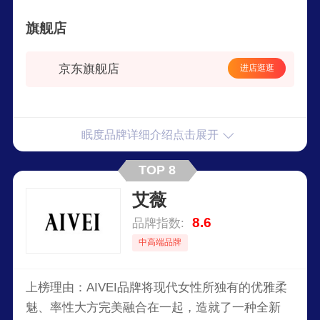
康办公靠垫等产品，为有颈腰问题的人士提供专业
旗舰店
的护理解决方案。回归本源，专注细节，做可感知
的产品，做有温度的服务，是我们一直坚持的品牌
京东旗舰店
进店逛逛
理念。
眠度品牌详细介绍点击展开
TOP 8
艾薇
8.6
品牌指数:
中高端品牌
上榜理由：AIVEI品牌将现代女性所独有的优雅柔
魅、率性大方完美融合在一起，造就了一种全新