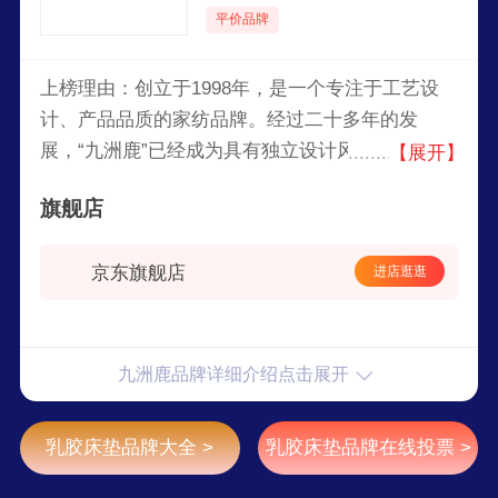
平价品牌
上榜理由：创立于1998年，是一个专注于工艺设
计、产品品质的家纺品牌。经过二十多年的发
展，“九洲鹿”已经成为具有独立设计风格、产品研
【展开】
发、生产、销售的家居品牌，在中国传统工艺基础
旗舰店
上，结合九洲鹿自身设计理念进行设计加工，致力
于打造符合大众需求的家居家纺产品。
京东旗舰店
进店逛逛
九洲鹿品牌详细介绍点击展开
乳胶床垫品牌大全 >
乳胶床垫品牌在线投票 >