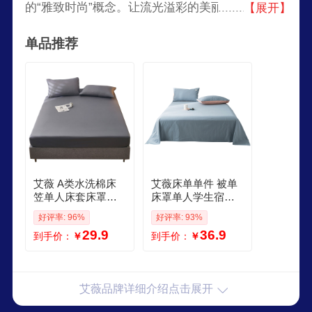
的“雅致时尚”概念。让流光溢彩的美丽蔚然成风，
【展开】
让所有AIVEI女性完美绽放，是公司不断追求的目
单品推荐
标。
艾薇 A类水洗棉床
艾薇床单单件 被单
笠单人床套床罩磨
床罩单人学生宿舍
毛床垫保护套适用1
床垫保护罩 牛仔蓝
好评率: 96%
好评率: 93%
5m床 极速灰
230250cm
29.9
36.9
到手价：
￥
到手价：
￥
艾薇品牌详细介绍点击展开