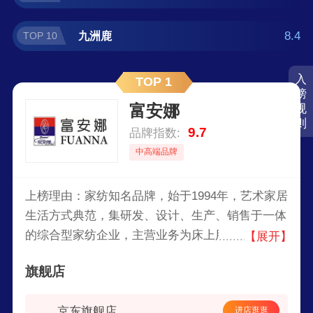
8.4
九洲鹿
TOP 10
入
TOP 1
榜
富安娜
规
则
9.7
品牌指数:
中高端品牌
上榜理由：家纺知名品牌，始于1994年，艺术家居
生活方式典范，集研发、设计、生产、销售于一体
的综合型家纺企业，主营业务为床上用品及家居生
【展开】
活类产品的研发、设计、生产及销售，公司的主要
旗舰店
产品为套件、被芯、枕芯。
京东旗舰店
进店逛逛