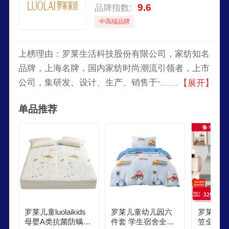
9.6
品牌指数:
中高端品牌
上榜理由：罗莱生活科技股份有限公司，家纺知名
品牌，上海名牌，国内家纺时尚潮流引领者，上市
公司，集研发、设计、生产、销售于一体的大型综
【展开】
合纺织品企业，2015年开始进军智能家居领域。
单品推荐
罗莱儿童luolaikids
罗莱儿童幼儿园六
罗莱家纺
母婴A类抗菌防螨薄
件套 学生宿舍全棉
笠全棉床