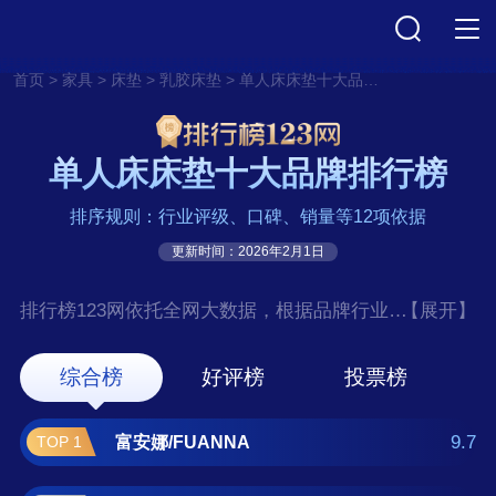
>
>
>
>
首页
家具
床垫
乳胶床垫
单人床床垫十大品牌排行榜
单人床床垫十大品牌排行榜
排序规则：行业评级、口碑、销量等12项依据
更新时间：2026年2月1日
排行榜123网依托全网大数据，根据品牌行业评
【展开】
级、口碑、销量等12项指标依据，评选出了单
人床床垫十大品牌排行榜，前十名分别是富安
综合榜
好评榜
投票榜
娜/FUANNA、罗莱家纺/LUOLAI、博
洋/Beyond、水星家纺、睡眠博士/AISLEEP、
9.7
富安娜/FUANNA
TOP 1
雅鹿家纺、眠度、艾薇/AIVEI、梦百合/Mlily、