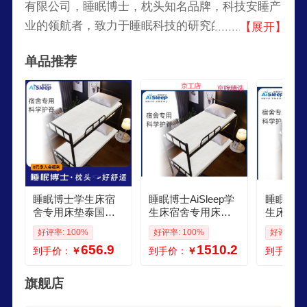
有限公司，睡眠博士，枕头知名品牌，科技安睡产
业的领航者，致力于睡眠科技的研究的高科技企
【展开】
业，具有独立专业睡眠研发机构的公司，产品在欧
单品推荐
洲市场备受青睐。
睡眠博士学生床宿
睡眠博士AiSleep学
睡眠博士A
舍专用床垫泰国天
生床宿舍专用床垫
生床宿舍
然乳胶软垫租房单
泰国天然乳胶软垫
泰国天然
好评率: 100%
好评率: 100%
好评率: 1
人床垫子90cm 床垫
租房单人床垫子90c
租房单人
656.9
1510.2
到手价：
￥
到手价：
￥
到手价：
厚度5cm含包边 900
m 床垫厚度5cm 含
m 床垫厚
mm1900mm
包边 900mm1900m
包边 900
m
m
旗舰店