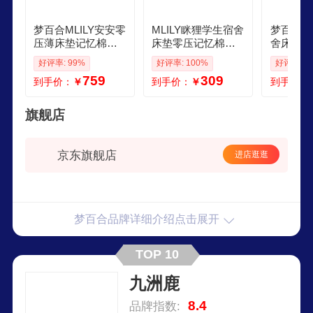
梦百合MLILY安安零
MLILY眯狸学生宿舍
梦百合ML
压薄床垫记忆棉海
床垫零压记忆棉榻
舍床垫海
绵软垫学生宿舍榻
榻米床垫15x2m租
忆棉榻榻
好评率: 99%
好评率: 100%
好评率: 9
榻米单人床褥15019
房单人专用软垫子 1
折叠单人
759
309
到手价：
￥
到手价：
￥
到手价：
0cm
002004cm单人床睡
82m
塌包赔
旗舰店
京东旗舰店
进店逛逛
梦百合品牌详细介绍点击展开
TOP 10
九洲鹿
8.4
品牌指数: