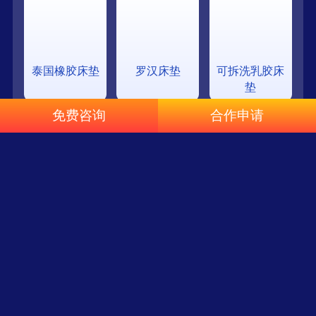
泰国橡胶床垫
罗汉床垫
可拆洗乳胶床
垫
免费咨询
合作申请
两用垫
冬垫
立体乳胶床垫
榻榻米可折叠
乳胶床
泰国乳胶床垫