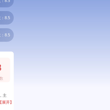
：8.5
：8.5
：8.5
8
数
，主
【展开】