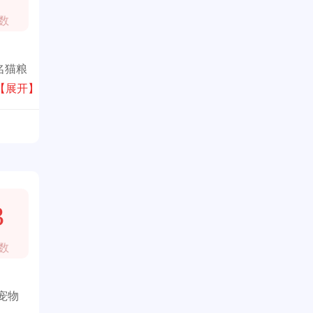
数
名猫粮
【展开】
3
数
宠物