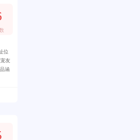
6
数
址位
为宠友
产品涵
5