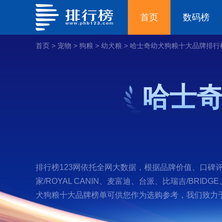
首页
数码榜
首页
>
宠物
>
狗粮
>
幼犬粮
>
哈士奇幼犬狗粮十大品牌排行
哈士
排行榜123网依托全网大数据，根据品牌价值、口碑
家/ROYAL CANIN、麦富迪、台派、比瑞吉/BRIDG
犬狗粮十大品牌榜单可供您作为选购参考，我们致力