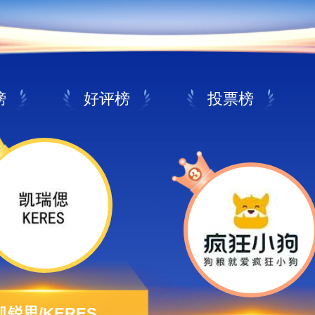
榜
好评榜
投票榜
凯锐思/KERES