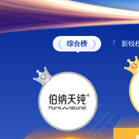
综合榜
新锐