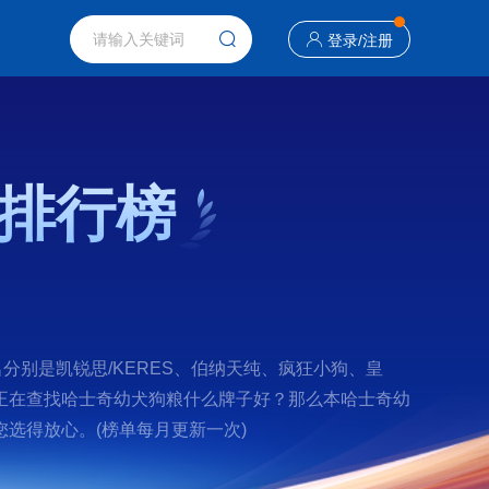
登录
/
注册
排行榜
分别是凯锐思/KERES、伯纳天纯、疯狂小狗、皇
ee 。如果您正在查找哈士奇幼犬狗粮什么牌子好？那么本哈士奇幼
选得放心。(榜单每月更新一次)