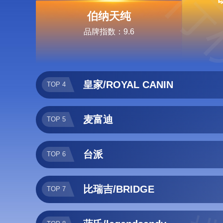
排行
伯纳天纯
品牌指数：9.6
皇家/ROYAL CANIN
TOP 4
麦富迪
TOP 5
台派
TOP 6
比瑞吉/BRIDGE
TOP 7