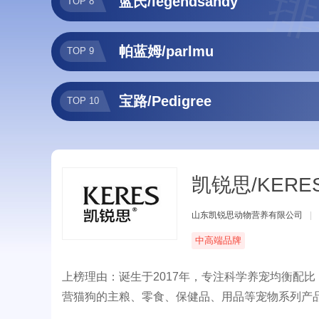
排
蓝氏/legendsandy
TOP 8
帕蓝姆/parlmu
TOP 9
宝路/Pedigree
TOP 10
凯锐思/KERE
山东凯锐思动物营养有限公司
|
中高端品牌
上榜理由：诞生于2017年，专注科学养宠均衡配
营猫狗的主粮、零食、保健品、用品等宠物系列产