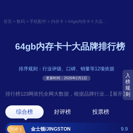
>
>
>
>
首页
数码
手机配件
内存卡
64gb内存卡十大品牌排行榜
64gb内存卡十大品牌排行榜
排序规则：行业评级、口碑、销量等12项依据
入
更新时间：2026年2月1日
榜
规
排行榜123网依托全网大数据，根据品牌行业评
【展开】
则
级、口碑、销量等12项指标依据，评选出了
64GB内存卡十大品牌排行榜，前十名分别是金
综合榜
好评榜
投票榜
士顿/JINGSTON、闪迪/SanDisk、朗
科/Netac、三星/SAMSUNG、索尼/SONY、忆
9.9
金士顿/JINGSTON
TOP 1