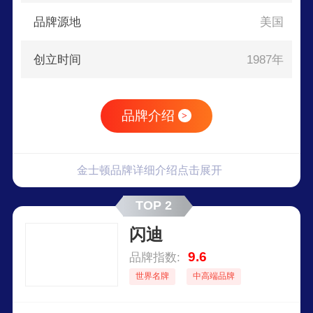
免费技术支持中心以及源源不断的技术创新，自创
品牌源地
美国
立以来不断树立行业质量和可靠性标准。金士顿的
国际服务网络遍布六大洲，包括经销商、转售商、
创立时间
1987年
零售商和OEM客户。同时，公司也为半导体制造
商和系统OEM提供代工和供应链管理服务。
品牌介绍
>
金士顿品牌详细介绍点击展开
TOP 2
闪迪
9.6
品牌指数:
世界名牌
中高端品牌