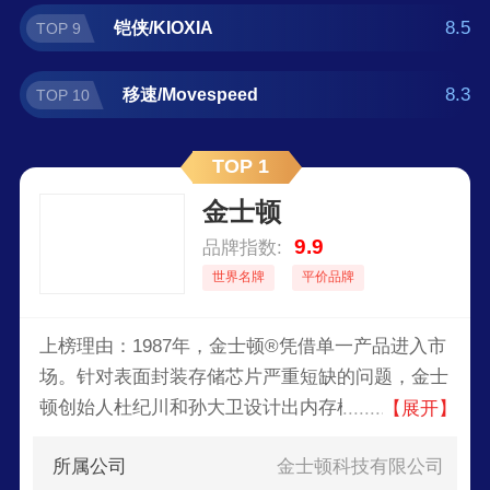
8.5
铠侠/KIOXIA
TOP 9
8.3
移速/Movespeed
TOP 10
TOP 1
金士顿
9.9
品牌指数:
世界名牌
平价品牌
上榜理由：1987年，金士顿®凭借单一产品进入市
场。针对表面封装存储芯片严重短缺的问题，金士
顿创始人杜纪川和孙大卫设计出内存模组，同时重
【展开】
新树立了未来几年的行业标准。金士顿科技结合了
所属公司
金士顿科技有限公司
内存行业最广泛、最严格的测试流程之一、独特的