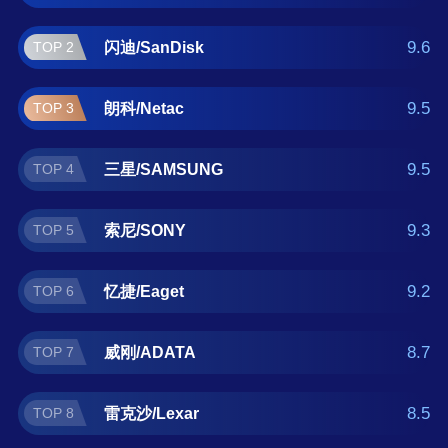
捷/Eaget、威刚/ADATA、雷克沙/Lexar、铠
侠/KIOXIA、移速/Movespeed 。如果您正在查
9.6
闪迪/SanDisk
TOP 2
找64GB内存卡什么牌子好？那么本64GB内存
卡十大品牌榜单可供您作为选购参考，我们致
9.5
朗科/Netac
TOP 3
力于用最真实的数据提供64GB内存卡品牌推
荐，让您选得放心。(榜单每月更新一次)
9.5
三星/SAMSUNG
TOP 4
9.3
索尼/SONY
TOP 5
9.2
忆捷/Eaget
TOP 6
8.7
威刚/ADATA
TOP 7
8.5
雷克沙/Lexar
TOP 8