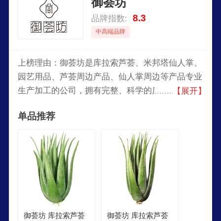
御荟坊
8.3
品牌指数:
中高端品牌
上榜理由：御荟坊是库拉索芦荟、米邦塔仙人掌、
园艺用品、芦荟周边产品、仙人掌周边等产品专业
生产加工的公司，拥有完整、科学的质量管理体
【展开】
系。目前客户涵盖美容院，洗浴中心，整形中心，
单品推荐
食品饮品加工企业，化妆品生产企业，餐饮连锁企
业等。
御荟坊 库拉索芦荟
御荟坊 库拉索芦荟