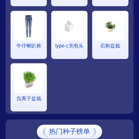
牛仔喇叭裤
type-c充电头
石斛盆栽
负离子盆栽
热门种子榜单