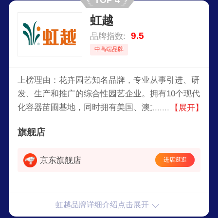
TOP 4
虹越
9.5
品牌指数:
中高端品牌
上榜理由：花卉园艺知名品牌，专业从事引进、研
发、生产和推广的综合性园艺企业。拥有10个现代
化容器苗圃基地，同时拥有美国、澳大利亚、日本
【展开】
3个境外分支机构。公司先后获得“浙江省高新技术
旗舰店
企业”、“浙江省农业龙头企业”、“浙江省林业龙头
企业”等荣誉称号。
京东旗舰店
进店逛逛
虹越品牌详细介绍点击展开