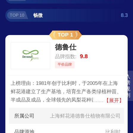
8.3
畅微
TOP 10
TOP 1
德鲁仕
9.8
品牌指数:
平价品牌
入
榜
上榜理由：1981年创于比利时，于2005年在上海
规
鲜花港建立了生产基地，培育生产各类绿植种苗、
则
半成品及成品，全球领先的凤梨花种苗供应商，旗
【展开】
下产品主要有凤梨、观叶植物、多肉植物、橡胶树
所属公司
上海鲜花港德鲁仕植物有限公司
等。
品牌源地
比利时