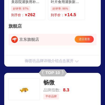
美容院灌肤用补水
叶片食用灌肤新鲜
芦荟大盆栽芦荟叶
芦荟盆栽芦荟鲜叶
好评率: 97%
好评率: 96%
片食用新鲜老芦荟 1
片 食用灌肤500g叶
262
14.5
到手价：
￥
到手价：
￥
4年35斤超大芦荟
片一片
第二棵5折
旗舰店
京东旗舰店
进店逛逛
御荟坊品牌详细介绍点击展开
TOP 10
畅微
8.3
品牌指数:
平价品牌