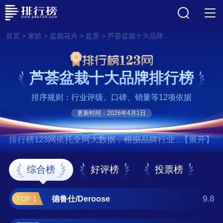
>
>
>
>
首页
家纺
盆栽花卉
盆景
芦荟盆栽十大品牌排行榜
芦荟盆栽十大品牌排行榜
排序规则：行业评级、口碑、销量等12项依据
更新时间：2026年4月1日
排行榜123网依托全网大数据，根据品牌行业评
【展开】
级、口碑、销量等12项指标依据，评选出了芦
荟盆栽十大品牌排行榜，前十名分别是德鲁
综合榜
好评榜
投票榜
仕/Deroose、缤纷/Brighten、保尔园艺/BALL、
虹越、爱垦园艺、橙色多盟/Dümmen
9.8
德鲁仕/Deroose
TOP 1
Orange、安祖/Anthura、SAKATA、御荟坊、畅