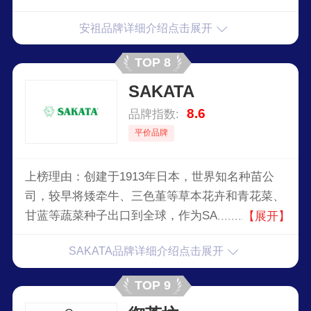
成功地将培育和生产技术开发成果与消费潮流转化
安祖品牌详细介绍点击展开
为了各色新品，创新与可持续发展是品牌工作方式
和思维方式的精髓所在。
TOP 8
SAKATA
8.6
品牌指数:
平价品牌
上榜理由：创建于1913年日本，世界知名种苗公
司，较早将矮牵牛、三色堇等草本花卉和青花菜、
甘蓝等蔬菜种子出口到全球，作为SAKATA的第一
【展开】
个重大研究成果，通过多年的研究后在1930年育成
SAKATA品牌详细介绍点击展开
了世界首创的重瓣矮牵牛花新品种。这个名种的问
世，使SAKATA在世界上一举成名。
TOP 9