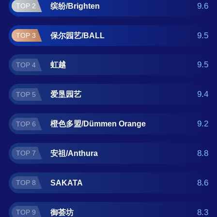
微 。如果您正在查找芦荟盆栽什么牌子好？那
9.6
缤纷/Brighten
TOP 2
么本芦荟盆栽十大品牌榜单可供您作为选购参
考，我们致力于用最真实的数据提供芦荟盆栽
9.5
保尔园艺/BALL
TOP 3
品牌推荐，让您选得放心。(榜单每月更新一次)
9.5
虹越
TOP 4
9.4
爱垦园艺
TOP 5
9.2
橙色多盟/Dümmen Orange
TOP 6
8.8
安祖/Anthura
TOP 7
8.6
SAKATA
TOP 8
8.3
御荟坊
TOP 9