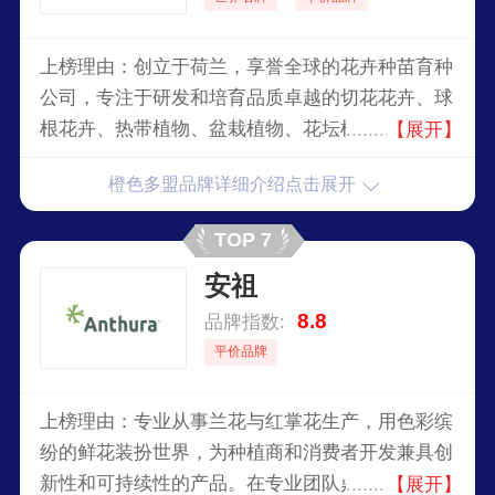
上榜理由：创立于荷兰，享誉全球的花卉种苗育种
公司，专注于研发和培育品质卓越的切花花卉、球
根花卉、热带植物、盆栽植物、花坛植物和多年生
【展开】
植物等产品组合，积极促进个研究学科之间的合
橙色多盟品牌详细介绍点击展开
作，开发创新解决方案，推动花卉栽培的发展。
TOP 7
安祖
8.8
品牌指数:
平价品牌
上榜理由：专业从事兰花与红掌花生产，用色彩缤
纷的鲜花装扮世界，为种植商和消费者开发兼具创
新性和可持续性的产品。在专业团队鼎力支持下，
【展开】