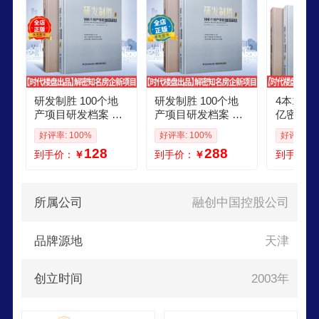
研发制胜 100个地
研发制胜 100个地
4本1套
产项目研发档案 时
产项目研发档案 时
亿密档 
代楼盘出品 万科融
代楼盘出品 万科融
品 万科
好评率: 100%
好评率: 100%
好评率: 1
创保利龙湖等知名
创保利龙湖等知名
辉龙湖绿
128
288
到手价：
￥
到手价：
￥
到手价：
房地产公司新项目
房地产公司新项目
房地产公
策划与设计书
策划与设计书
策划与设
所属公司
融创中国控股公司
品牌源地
天津
创立时间
2003年