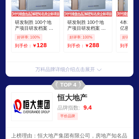
研发制胜 100个地
研发制胜 100个地
4本1套
产项目研发档案 时
产项目研发档案 时
亿密档 
代楼盘出品 万科融
代楼盘出品 万科融
品 万科
好评率: 100%
好评率: 100%
好评率: 1
创保利龙湖等知名
创保利龙湖等知名
辉龙湖绿
128
288
到手价：
￥
到手价：
￥
到手价：
房地产公司新项目
房地产公司新项目
房地产公
策划与设计书
策划与设计书
策划与设
万科品牌详细介绍点击展开
TOP 4
恒大地产
9.4
品牌指数:
平价品牌
上榜理由：恒大地产集团有限公司，房地产知名品