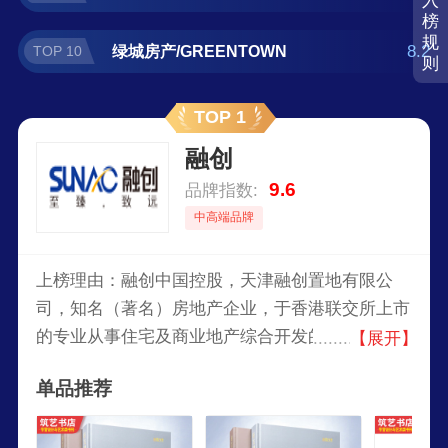
入
榜
规
8.2
绿城房产/GREENTOWN
TOP 10
则
TOP 1
融创
9.6
品牌指数:
中高端品牌
上榜理由：融创中国控股，天津融创置地有限公
司，知名（著名）房地产企业，于香港联交所上市
的专业从事住宅及商业地产综合开发的企业，中国
【展开】
高端精品物业缔造者，中国极具影响力房地产企
单品推荐
业，中国房地产品牌企业。