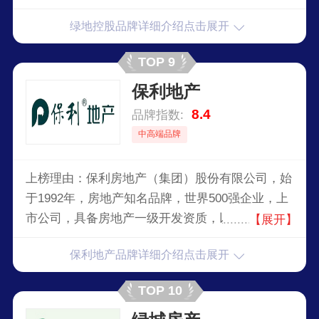
等业务。公司的主要产品及服务为住宅、商办、专
绿地控股品牌详细介绍点击展开
业工程、建筑装饰、建筑设计、建筑材料贸易、园
林绿化、债权投资、股权投资、资产管理和资本运
TOP 9
作、进口商品直销、酒店旅游、汽车服务、绿地全
保利地产
球商品直销中心、酒店旅游、汽车服务、煤炭贸
易、油品零售。
8.4
品牌指数:
中高端品牌
上榜理由：保利房地产（集团）股份有限公司，始
于1992年，房地产知名品牌，世界500强企业，上
市公司，具备房地产一级开发资质，以商品住宅开
【展开】
发为主，中国保利集团房地产业务的主要运作平
保利地产品牌详细介绍点击展开
台。
TOP 10