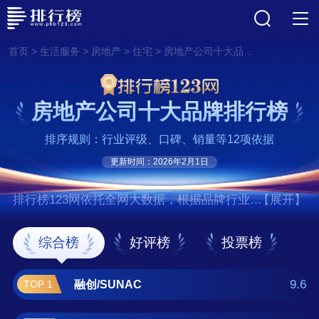
>
>
>
>
首页
生活服务
房地产
住宅
房地产公司十大品牌排行榜
房地产公司十大品牌排行榜
排序规则：行业评级、口碑、销量等12项依据
更新时间：2026年2月1日
排行榜123网依托全网大数据，根据品牌行业评
【展开】
级、口碑、销量等12项指标依据，评选出了房
地产公司十大品牌排行榜，前十名分别是融
综合榜
好评榜
投票榜
创/SUNAC、碧桂园/GARDEN、万科/VANKE、
恒大地产、龙湖地产/LongFor、中国金茂、招
9.6
融创/SUNAC
TOP 1
商蛇口、绿地控股、保利地产、绿城房