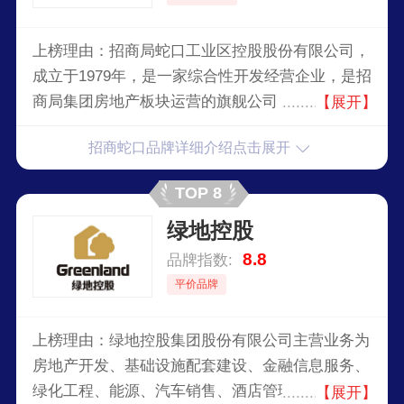
上榜理由：招商局蛇口工业区控股股份有限公司，
成立于1979年，是一家综合性开发经营企业，是招
商局集团房地产板块运营的旗舰公司，是招商局集
【展开】
团在国内的资源整合平台。聚合了原招商地产和蛇
招商蛇口品牌详细介绍点击展开
口工业区两大平台的独特优势，联动发展，高起点
探索全新、高综合回报率、一体化的商业模式，进
TOP 8
一步提升母港及周边区域土地价值，引导腹地区域
绿地控股
产业升级和城市升级。
8.8
品牌指数:
平价品牌
上榜理由：绿地控股集团股份有限公司主营业务为
房地产开发、基础设施配套建设、金融信息服务、
绿化工程、能源、汽车销售、酒店管理、物业管理
【展开】