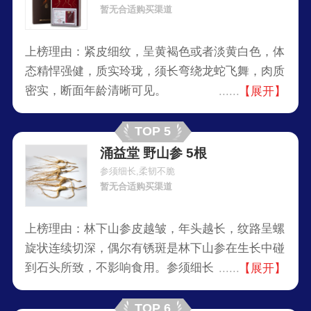
暂无合适购买渠道
上榜理由：紧皮细纹，呈黄褐色或者淡黄白色，体
态精悍强健，质实玲珑，须长弯绕龙蛇飞舞，肉质
密实，断面年龄清晰可见。
【展开】
TOP 5
涌益堂 野山参 5根
参须细长,柔韧不脆
暂无合适购买渠道
上榜理由：林下山参皮越皱，年头越长，纹路呈螺
旋状连续切深，偶尔有锈斑是林下山参在生长中碰
到石头所致，不影响食用。参须细长，柔韧不脆。
【展开】
TOP 6