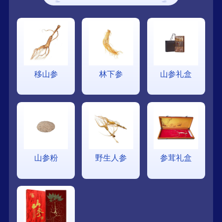
移山参
林下参
山参礼盒
山参粉
野生人参
参茸礼盒