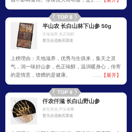
【展开】
成，也可说明人参年限是年生久远的参。
TOP 8
半山农 长白山林下山参 50g
天地滋养,色正味醇
暂无合适购买渠道
上榜理由：天地滋养，优秀与生俱来，集天之灵
气，润一味好山参，色正味醇，温润暖身心，传寄
的是情意，馈赠的是健康。
【展开】
TOP 9
仟农仟滋 长白山野山参
参型灵动,芦头堆叠
暂无合适购买渠道