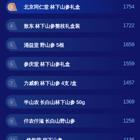
盒、力威豹 林下山参 4支 /盒、半山农 长白山
1754
北京同仁堂 林下山参礼盒
3
林下山参 50g、仟农仟滋 长白山野山参、修年
堂 林下山参。下面是完整榜单，榜单每月1日
1722
敖东 林下山参整枝礼盒装
4
更新一次。
1659
涌益堂 野山参 5根
5
1559
参庆堂 林下山参礼盒
6
1457
力威豹 林下山参 4支 /盒
7
1369
半山农 长白山林下山参 50g
8
1258
仟农仟滋 长白山野山参
9
1135