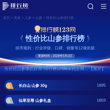
>
>
>
>
首页
美食
人参
山参
性价比山参排行榜
性价比山参排行榜
排序规则：行业评级、口碑、销量等12项依据
更新时间：2026年5月1日
性价比山参哪款好用?排行榜123网依托全网大
【展开】
数据，根据用户评价及销量评选出了目前口碑
佳的热门十大性价比山参产品，其中前十名分
1895
长白山 山参 30g
1
别是长白山 山参 30g、仙草至尊 山参礼盒、北
京同仁堂 林下山参礼盒、敖东 林下山参整枝礼
1803
仙草至尊 山参礼盒
2
盒装、涌益堂 野山参 5根、参庆堂 林下山参礼