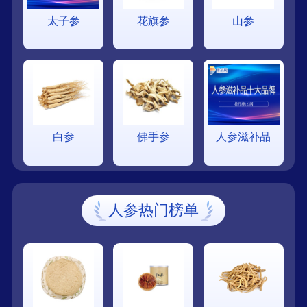
太子参
花旗参
山参
白参
佛手参
人参滋补品
人参热门榜单