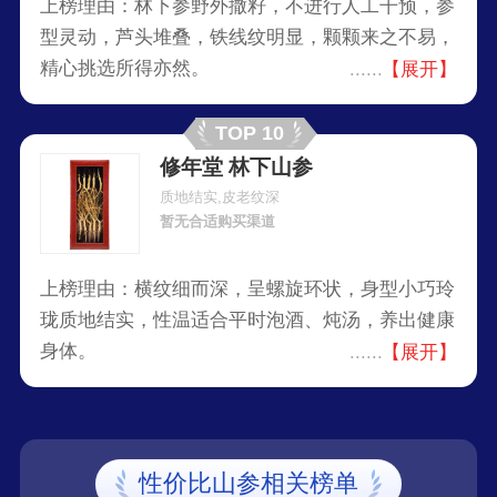
上榜理由：林下参野外撒籽，不进行人工干预，参
型灵动，芦头堆叠，铁线纹明显，颗颗来之不易，
精心挑选所得亦然。
【展开】
TOP 10
修年堂 林下山参
质地结实,皮老纹深
暂无合适购买渠道
上榜理由：横纹细而深，呈螺旋环状，身型小巧玲
珑质地结实，性温适合平时泡酒、炖汤，养出健康
身体。
【展开】
性价比山参相关榜单