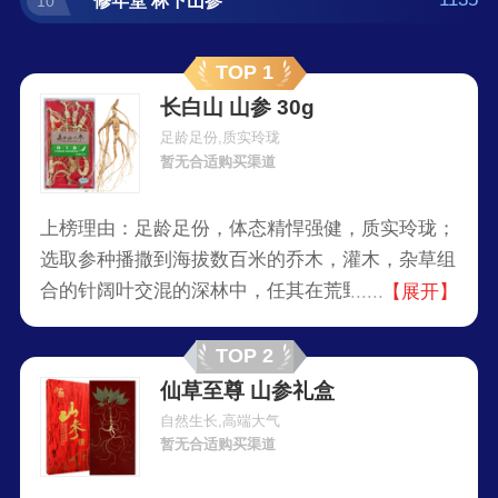
修年堂 林下山参
10
TOP 1
长白山 山参 30g
足龄足份,质实玲珑
暂无合适购买渠道
上榜理由：足龄足份，体态精悍强健，质实玲珑；
选取参种播撒到海拔数百米的乔木，灌木，杂草组
合的针阔叶交混的深林中，任其在荒野中自然界优
【展开】
胜劣汰的法则，真正从源头保留了人参的品质。
TOP 2
仙草至尊 山参礼盒
自然生长,高端大气
暂无合适购买渠道