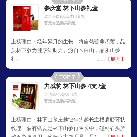
参庆堂 林下山参礼盒
源自长白山,品质山参礼
暂无合适购买渠道
上榜理由：经年累月的生长，将自然营养积蓄，品
质林下参为健康添助力。源自长白山，品质山参
礼。
【展开】
TOP 7
力威豹 林下山参 4支 /盒
道地原料,参味郁浓
暂无合适购买渠道
上榜理由：林下山参皮越皱年头越长主根肩膀环状
纹理，偶有锈斑是林下山参再生长中，碰到石头所
致不影响食用。珍珠点大而明显，是多年累积而