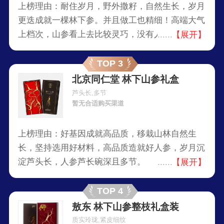
上榜理由：耐住岁月，野外撒籽，自然生长，岁月
更迭成就一棵林下参。并且做工也精细！高端大气
上档次，山参看上去比较灵巧，没有人工种植的肥
【展开】
胖感。
TOP 3
北京同仁堂 林下山参礼盒
芦头长,多节
暂无合适购买渠道
上榜理由：好基因成就高品质，移栽山林自然生
长，坚持选用好材料，高品质造就好人参，岁月沉
淀芦头长，人参芦长碗深且多节。
【展开】
TOP 4
敖东 林下山参整枝礼盒装
质实玲珑,紧皮细纹