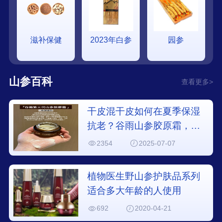
滋补保健
2023年白参
园参
山参百科
查看更多>
干皮混干皮如何在夏季保湿
抗老？谷雨山参胶原霜，轻
松逆龄不是梦
2354
2025-07-07
植物医生野山参护肤品系列
适合多大年龄的人使用
692
2020-04-21