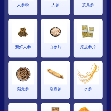
人参粉
人参
孩儿参
新鲜人参
白参片
原皮参片
潞党参
别直参
水参