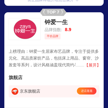
TOP 7
钟爱一生
8.9
品牌指数:
平价品牌
上榜理由：钟爱一生居家布艺品牌，专注于提供多
元化、高品质家纺产品，包括床上用品、窗帘、沙
发套等系列，设计风格涵盖现代简约与温馨田园
【展开】
风，致力于打造舒适、雅致的家居生活空间，在业
旗舰店
界拥有良好口碑。
京东旗舰店
进店逛逛