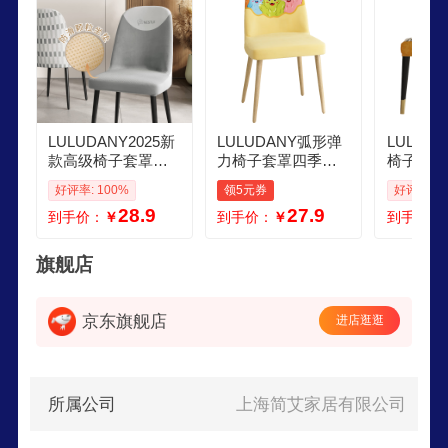
LULUDANY2025新
LULUDANY弧形弹
LULUD
款高级椅子套罩加
力椅子套罩四季通
椅子套罩
厚座椅套餐椅套罩
用餐椅套罩加厚防
套垫子靠
好评率: 100%
领5元券
好评率: 9
弧形椅子保护套四
滑全包座椅套凳子
椅家用凳
28.9
27.9
到手价：
￥
到手价：
￥
到手价：
季通用 深弧格韵灰
罩套 深弧椅套岁月
包凳套 
椅套一只装
静好 无规格
黄
旗舰店
京东旗舰店
进店逛逛
所属公司
上海简艾家居有限公司