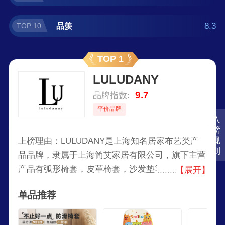
8.3
品羡
TOP 10
TOP 1
LULUDANY
9.7
品牌指数:
平价品牌
入
榜
规
上榜理由：LULUDANY是上海知名居家布艺类产
则
品品牌，隶属于上海简艾家居有限公司，旗下主营
产品有弧形椅套，皮革椅套，沙发垫等。设计风格
【展开】
温馨浪漫，融合现代与田园元素，注重面料舒适性
单品推荐
与工艺细节，在各大电商平台深受消费者喜爱。