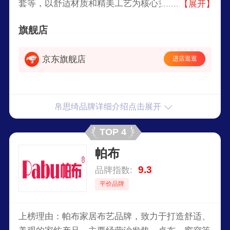
套等，以舒适材质和精美工艺为核心竞争力，在电
【展开】
商平台销售并享有良好口碑，致力于提升现代家庭
旗舰店
生活品质。
京东旗舰店
进店逛逛
帛思绮品牌详细介绍点击展开
TOP 4
帕布
9.3
品牌指数:
平价品牌
上榜理由：帕布家居布艺品牌，致力于打造舒适、