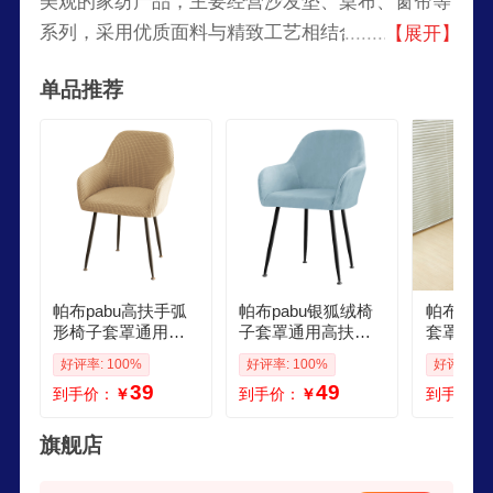
美观的家纺产品，主要经营沙发垫、桌布、窗帘等
系列，采用优质面料与精致工艺相结合，凭借高性
【展开】
价比和良好的客户服务，在线上电商平台赢得良好
单品推荐
口碑。
帕布pabu高扶手弧
帕布pabu银狐绒椅
帕布pab
形椅子套罩通用座
子套罩通用高扶手
套罩带扶手
椅套防滑餐椅座套
弧形椅子专用椅套
款餐桌椅
好评率: 100%
好评率: 100%
好评率: 1
家用椅套单人沙发
家用餐椅套座椅保
一体通用
39
49
到手价：
￥
到手价：
￥
到手价：
套 玉米绒松石绿 一
护套 银狐绒米灰 一
套罩 玉叶
个装
个装
装
旗舰店