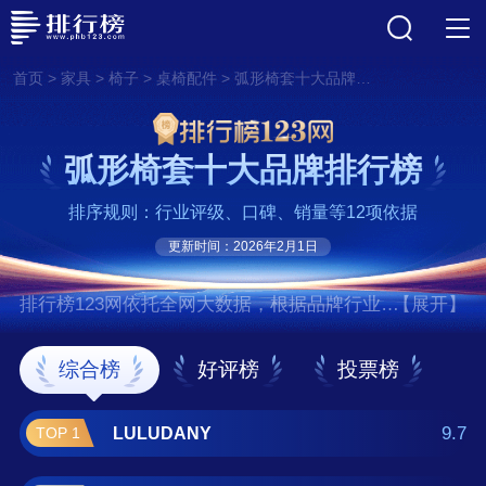
>
>
>
>
首页
家具
椅子
桌椅配件
弧形椅套十大品牌排行榜
弧形椅套十大品牌排行榜
排序规则：行业评级、口碑、销量等12项依据
更新时间：2026年2月1日
排行榜123网依托全网大数据，根据品牌行业评
【展开】
级、口碑、销量等12项指标依据，评选出了弧
形椅套十大品牌排行榜，前十名分别是
综合榜
好评榜
投票榜
LULUDANY、曼家欣/MJX、帛思绮、帕布、意
赞、努正、钟爱一生、美凡居/meifanj、温文
9.7
LULUDANY
TOP 1
雅、品羡 。如果您正在查找弧形椅套什么牌子