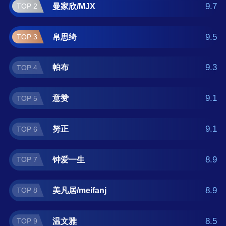
好？那么本弧形椅套十大品牌榜单可供您作为
9.7
曼家欣/MJX
TOP 2
选购参考，我们致力于用最真实的数据提供弧
形椅套品牌推荐，让您选得放心。(榜单每月更
9.5
帛思绮
TOP 3
新一次)
9.3
帕布
TOP 4
9.1
意赞
TOP 5
9.1
努正
TOP 6
8.9
钟爱一生
TOP 7
8.9
美凡居/meifanj
TOP 8
8.5
温文雅
TOP 9