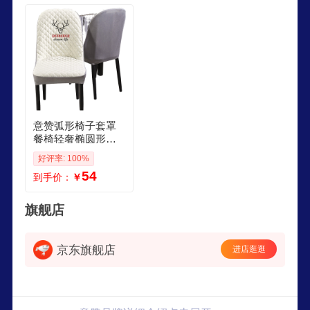
意赞弧形椅子套罩
餐椅轻奢椭圆形餐
桌布现代加厚家用
好评率: 100%
凳子餐椅套防滑 弧
54
到手价：
￥
形鹿缘橘色 浅弧形1
个椅套
旗舰店
京东旗舰店
进店逛逛