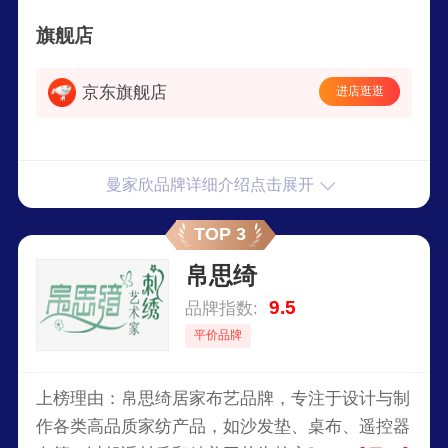
始终秉持不断超越自我的创新企业精神，走品牌化
旗舰店
发展道路，以提高人们生活品质为己任，以“环
保、自然、健康”为核心理念，赢得消费者的一致
京东旗舰店
进店逛逛
推崇和业界的高度认同。​
曼家欣品牌详细介绍点击展开
TOP 3
帛思绮
9.5
品牌指数:
平价品牌
上榜理由：帛思绮居家布艺品牌，专注于设计与制
作各类高品质家纺产品，如沙发垫、桌布、遥控器