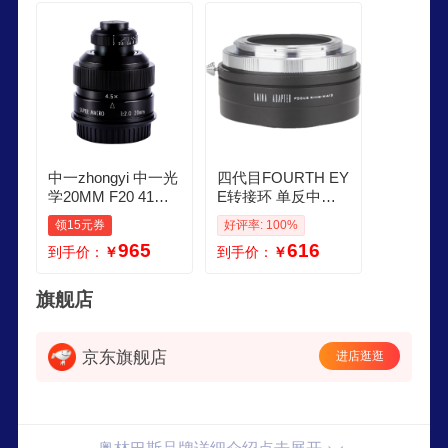
中一zhongyi 中一光
四代目FOURTH EY
学20MM F20 41倍
E转接环 单反中画
超微距镜头适用于
幅镜头转奥林巴斯
领15元券
好评率: 100%
单反微单微距镜头
松下M43可调微距
965
616
到手价：
￥
到手价：
￥
奥林巴斯松下 标配
通用接环 白色
旗舰店
京东旗舰店
进店逛逛