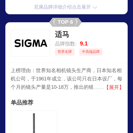
尼康品牌详细介绍点击展开
TOP 6
适马
9.1
品牌指数:
世界名牌
中高端品牌
上榜理由：世界知名相机镜头生产商，日本知名相
机公司，于1961年成立，该公司只在日本设厂，每
个月的镜头产量是10-18万，推出的镜头亦相当
【展开】
多，焦距由8mm-800mm不等。除了镜头之外，适
单品推荐
马还生产数位相机以及闪光灯。2006年9月26日发
表型号为SD14的数位单眼相机，该数位单眼相机
设有JPEG格式。