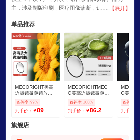
主，涉及制版印刷﹑医疗图像诊断﹑记录媒体﹑办
【展开】
公室图像信息等多领域﹑多产品的国际知名企业。
单品推荐
MECORIGHT美高
MECORIGHTMEC
MECOR
近摄镜微距镜放大
O美高近摄镜微距放
O美高近
滤镜1 2 4 8倍拍花
大镜适用佳能索尼
大镜适用
好评率: 99%
好评率: 100%
好评率: 1
鸟鱼虫适用佳能尼
富士相机镜头滤 高
富士相机
89
86.2
到手价：
￥
到手价：
￥
到手价：
康索尼富士适马腾
清微距近摄镜8倍 4
mm 高
龙松下微单反相机
05mm
镜1倍
镜头 高清微距近摄
旗舰店
镜8倍 67mm