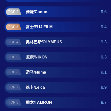
马/sigma、徕卡/Leica、腾龙/TAMRON、永
诺/YONGNUO、蔡司/Zeiss 。如果您正在查找
9.6
佳能/Canon
TOP 2
单反微距镜头什么牌子好？那么本单反微距镜
头十大品牌榜单可供您作为选购参考，我们致
9.4
富士/FUJIFILM
TOP 3
力于用最真实的数据提供单反微距镜头品牌推
荐，让您选得放心。(榜单每月更新一次)
9.3
奥林巴斯/OLYMPUS
TOP 4
9.3
尼康/NIKON
TOP 5
9.1
适马/sigma
TOP 6
8.9
徕卡/Leica
TOP 7
8.7
腾龙/TAMRON
TOP 8