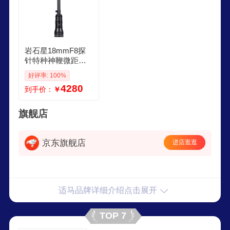
岩石星18mmF8探
针特种神鞭微距微
单18f8适用FE口X口
好评率: 100%
Z口RF单反m43口 L
4280
到手价：
￥
相机镜头 黑色 徕卡
适马松下L卡口
旗舰店
京东旗舰店
进店逛逛
适马品牌详细介绍点击展开
TOP 7