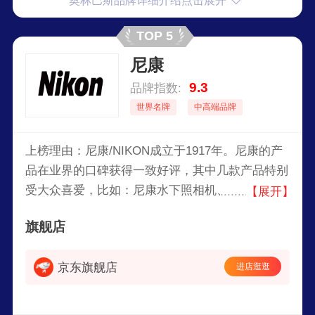
奥林巴斯品牌详细介绍点击展开
TOP 5
尼康
9.3
品牌指数:
世界名牌
中高端品牌
上榜理由：尼康/NIKON成立于1917年。尼康的产
品在业界的口碑获得一致好评，其中几款产品特别
受大众喜爱，比如：尼康水下照相机、尼克尔
【展开】
（Nikkor）相机镜头等等。尼康不光在数码相机方
旗舰店
发展，还生产护目镜，眼科检查设备，双筒望远
镜，显微镜，勘测器材。
京东旗舰店
进店逛逛