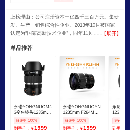
上榜理由：公司注册资本一亿四千三百万元。集研
发、生产、销售综合性企业。2013年10月被国家
认定为“国家高新技术企业”，同年11月被深圳市政
【展开】
府认定为“深圳市高新技术企业”。生产的产品有闪
单品推荐
光灯系列、引闪器系列、快门线系列、LED摄影
灯、镜头等七个系列共40余款产品。公司已研发制
造出单反自动对焦相机镜头，上市产品有
50MM/F1.8、35mm/f2.0、85mm/F1.8、
100mm/F2.0多款自动对焦镜头。
永诺YONGNUOM4
永诺YONGNUOYN
永诺YON
3变焦镜头1235mm
1235mm F284M自
1235mm
等效2470自动对焦
动对焦变焦M43卡
动对焦变
好评率: 100%
好评率: 100%
好评率: 1
镜头带微距 松下43
口镜头带微距功能
口镜头带
1999
1999
到手价：
￥
到手价：
￥
到手价：
卡口