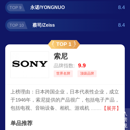
8.4
永诺/YONGNUO
TOP 9
8.4
蔡司/Zeiss
TOP 10
TOP 1
索尼
9.9
品牌指数:
世界名牌
顶级品牌
上榜理由：日本跨国企业，日本代表性企业，成立
于1946年，索尼提供的产品很广，包括电子产品，
包括电视、音响设备、相机、游戏机（如
【展开】
入
PlayStation系列）、智能手机和专业音频视觉设
榜
单品推荐
备。此外，索尼也涉足电影制作、音乐出版和在线
规