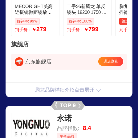
MECORIGHT美高
二手95新腾龙 单反
腾龙Tam
近摄镜微距镜放大
镜头 18200 1750 28
抖微距二
滤镜1 2 4 8倍拍花
300 90微距 AF7030
虫花草口
好评率: 99%
好评率: 100%
领240元
鸟鱼虫适用佳能尼
0mm f456 LD 微距
反镜头 99
279
799
到手价：
￥
到手价：
￥
到手价：
康索尼富士适马腾
宾得卡口 PK卡口
P90mm 2
龙松下微单反相机
能 EF卡
镜头 高清微距近摄
旗舰店
镜1248倍四片 82m
m
京东旗舰店
进店逛逛
腾龙品牌详细介绍点击展开
TOP 9
永诺
8.4
品牌指数:
平价品牌