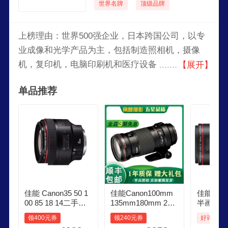
世界名牌
顶级品牌
上榜理由：世界500强企业，日本跨国公司，以专
业成像和光学产品为主，包括制造照相机，摄像
机，复印机，电脑印刷机和医疗设备，业务范围广
【展开】
泛，是日本的一家全球领先的生产影像与信息产品
单品推荐
的综合集团，佳能在全球有四个区域性销售总部，
分别位于美洲、欧洲、亚洲和日本，不断推出创新
的产品，以满足日新月异的产品需求。
佳能 Canon35 50 1
佳能Canon100mm
佳能Can
00 85 18 14二手单
135mm180mm 200
半画幅 
反镜头百微距大光
m人像定焦单反镜
三元镜头
领400元券
领240元券
好评率: 1
圈人像红圈定焦转R
头二手镜头新百微
定焦镜头E