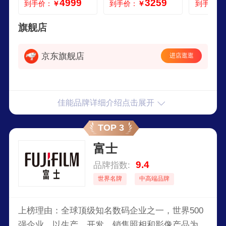
4999
3259
到手价：
￥
到手价：
￥
到手价：
F 佳能EF 85mm f12
红圈微距口腔 佳能1
全画幅镜头
L II USM 95新
8035 USM 微距 准
mm f28 
新
微距 官
旗舰店
查看更多
京东旗舰店
进店逛逛
佳能品牌详细介绍点击展开
TOP 3
富士
9.4
品牌指数:
世界名牌
中高端品牌
上榜理由：全球顶级知名数码企业之一，世界500
强企业，以生产﹑开发﹑销售照相和影像产品为