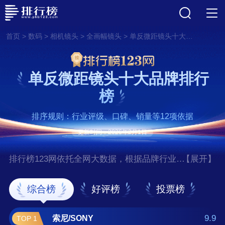
>
>
>
>
首页
数码
相机镜头
全画幅镜头
单反微距镜头十大品牌排行榜
单反微距镜头十大品牌排行
榜
排序规则：行业评级、口碑、销量等12项依据
更新时间：2026年2月1日
排行榜123网依托全网大数据，根据品牌行业评
【展开】
级、口碑、销量等12项指标依据，评选出了单
反微距镜头十大品牌排行榜，前十名分别是索
综合榜
好评榜
投票榜
尼/SONY、佳能/Canon、富士/FUJIFILM、奥
林巴斯/OLYMPUS、尼康/NIKON、适
9.9
索尼/SONY
TOP 1