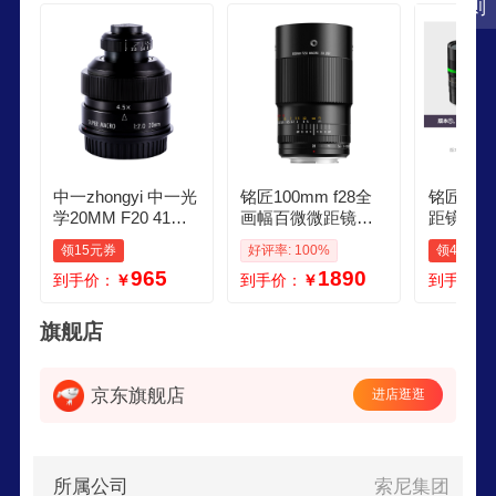
则
服务等领域。
中一zhongyi 中一光
铭匠100mm f28全
铭匠100m
学20MM F20 41倍
画幅百微微距镜头1
距镜头适
超微距镜头适用于
00f28昆虫花卉拍摄
索尼E卡
领15元券
好评率: 100%
领40元券
单反微单微距镜头
适用微单RF E Z L
康Z微单
965
1890
到手价：
￥
到手价：
￥
到手价：
索尼E口 标配
XF GFX卡口 单反D
富士X口 
750镜头F口 索尼E
x 铭匠10
口全画幅 官方标配
旗舰店
送 60CM金银反光
板清洁套装
京东旗舰店
进店逛逛
所属公司
索尼集团