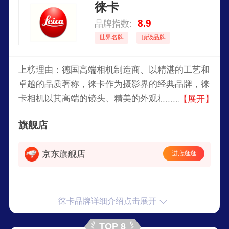
徕卡
8.9
品牌指数:
世界名牌
顶级品牌
上榜理由：德国高端相机制造商、以精湛的工艺和
卓越的品质著称，徕卡作为摄影界的经典品牌，徕
卡相机以其高端的镜头、精美的外观和专业的功能
【展开】
深受摄影师的追捧，徕卡自品牌创立以来，其经典
旗舰店
设计、精湛的工艺和创新的摄影技术使其成为摄影
界的殿堂级品牌。
京东旗舰店
进店逛逛
徕卡品牌详细介绍点击展开
TOP 8