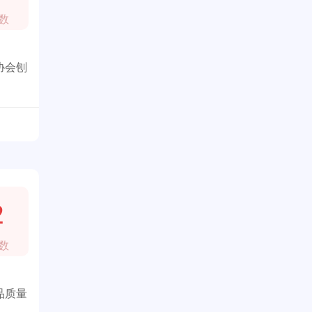
数
协会刨
2
数
品质量