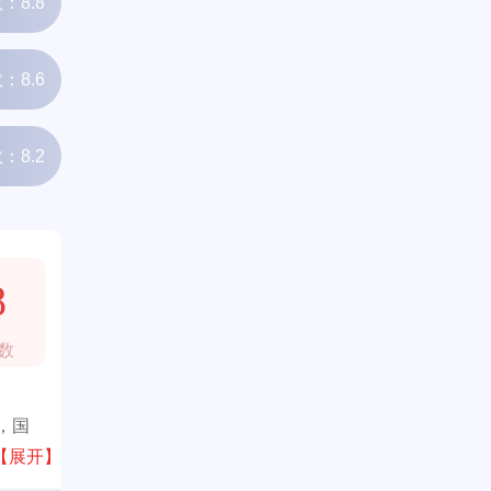
：8.8
：8.6
：8.2
8
数
，国
、高档
【展开】