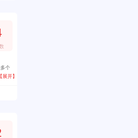
4
数
有多个
【展开】
2