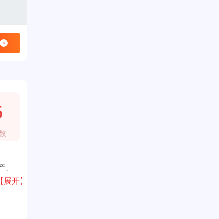
>
6
数
产、
面基
【展开】