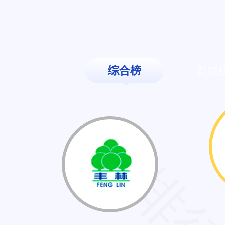
综合榜
新锐