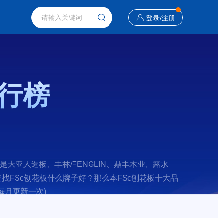
登录
/
注册
排行榜
大亚人造板、丰林/FENGLIN、鼎丰木业、露水
正在查找FSc刨花板什么牌子好？那么本FSc刨花板十大品
每月更新一次)