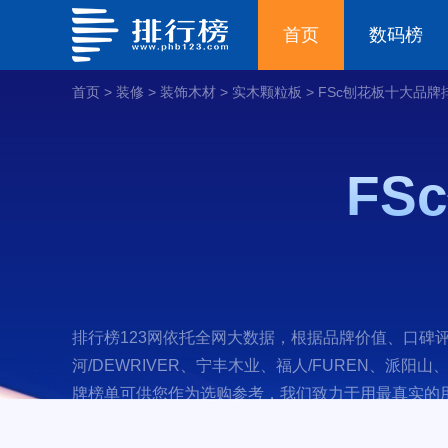
首页
数码榜
首页
>
装修
>
装饰木材
>
实木颗粒板
>
FSc刨花板十大品牌
FS
排行榜123网依托全网大数据，根据品牌价值、口碑评
河/DEWRIVER、宁丰木业、福人/FUREN、派阳山
牌榜单可供您作为选购参考，我们致力于用最真实的用