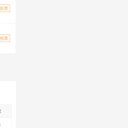
投票
投票
数
3