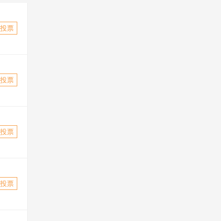
投票
投票
投票
投票