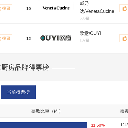
威乃
投票
10
达/VenetaCucine
686票
欧意/OUYI
投票
12
107票
体厨房品牌得票榜
当前得票榜
票数比重（约）
票
124
11.58%