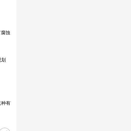
有腐蚀
现划
这种有