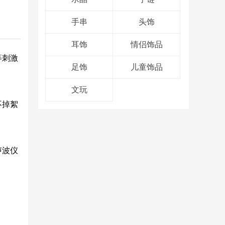
手串
头饰
耳饰
情侣饰品
等刺激
足饰
儿童饰品
文玩
不掉絮
声波仪