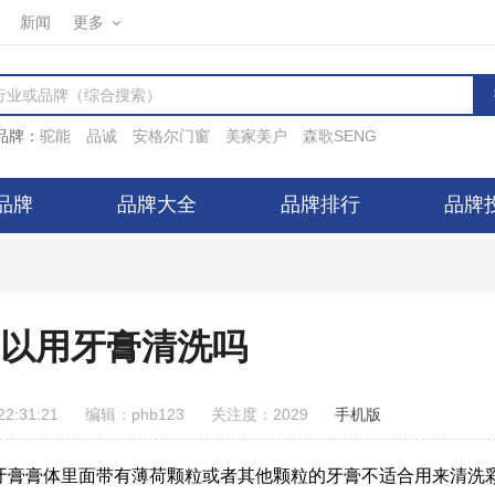
新闻
更多
品牌：
驼能
品诚
安格尔门窗
美家美户
森歌SENG
品牌
品牌大全
品牌排行
品牌
以用牙膏清洗吗
2:31:21
编辑：phb123
关注度：2029
手机版
牙膏膏体里面带有薄荷颗粒或者其他颗粒的牙膏不适合用来清洗